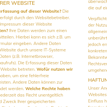
überwach
RER WEBSITE
die auf e
erfassung auf dieser Website?
Die
erfolgt durch den Websitebetreiber.
Verpflich
Impressum dieser Website
der Nutzu
ten?
Ihre Daten werden zum einen
allgemein
tteilen. Hierbei kann es sich z.B. um
unberührt
formular eingeben. Andere Daten
jedoch er
Website durch unsere IT-Systeme
konkreten
Daten (z.B. Internetbrowser,
Bekanntw
aufrufs). Die Erfassung dieser Daten
Rechtsver
e Website betreten.
Wofür nutzen wir
umgehend
oben, um eine fehlerfreie
HAFTUN
eisten. Andere Daten können zur
Unser Ang
ndet werden.
Welche Rechte haben
Websites 
ederzeit das Recht unentgeltlich
Einfluss 
d Zweck Ihrer gespeicherten