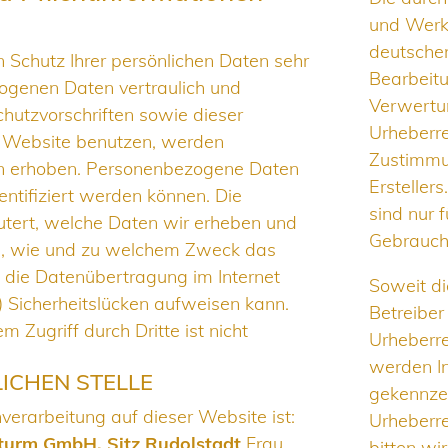
und Werke
deutschen
 Schutz Ihrer persönlichen Daten sehr
Bearbeitu
ogenen Daten vertraulich und
Verwertu
hutzvorschriften sowie dieser
Urheberre
e Website benutzen, werden
Zustimmu
n erhoben. Personenbezogene Daten
Ersteller
entifiziert werden können. Die
sind nur 
utert, welche Daten wir erheben und
Gebrauch 
uch, wie und zu welchem Zweck das
s die Datenübertragung im Internet
Soweit di
) Sicherheitslücken aufweisen kann.
Betreiber
 Zugriff durch Dritte ist nicht
Urheberre
werden In
ICHEN STELLE
gekennzei
nverarbeitung auf dieser Website ist:
Urheberr
turm GmbH, Sitz Rudolstadt
Frau
bitten wi