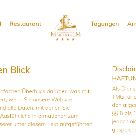
e
l
Restaurant
Tagungen
Ar
en Blick
Disclai
HAFTUN
Als Diens
infachen Überblick darüber, was mit
TMG für e
rt, wenn Sie unsere Website
den allge
d alle Daten, mit denen Sie
§§ 8 bis 
. Ausführliche Informationen zum
jedoch nic
erer unter diesem Text aufgeführten
gespeiche