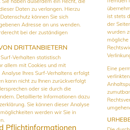
fremden 
 Sie haben außerdem ein Recht, die
übernehme
dieser Daten zu verlangen. Hierzu
ist stets 
Datenschutz können Sie sich
der Seite
gegebenen Adresse an uns wenden.
wurden zu
derecht bei der zuständigen
mögliche 
VON DRITTANBIETERN
Rechtswid
Verlinkun
urf-Verhalten statistisch
r allem mit Cookies und mit
Eine perm
nalyse Ihres Surf-Verhaltens erfolgt
verlinkte
n kann nicht zu Ihnen zurückverfolgt
Anhaltspu
ersprechen oder sie durch die
zumutbar
dern. Detaillierte Informationen dazu
Rechtsver
zerklärung. Sie können dieser Analyse
umgehend
möglichkeiten werden wir Sie in
URHEB
n.
d Pflichtinformationen
Die durch 