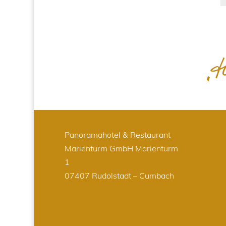
Panoramahotel & Restaurant
Marienturm GmbH
Marienturm
1
07407 Rudolstadt – Cumbach