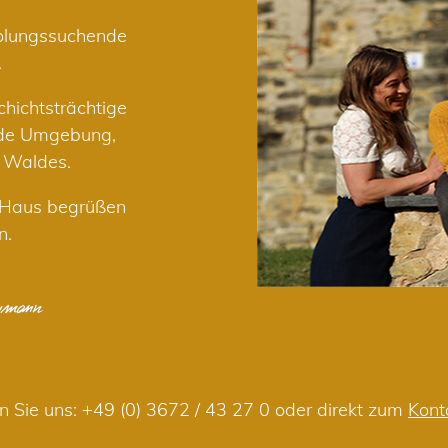
holungssuchende
.
hichtsträchtige
nde Umgebung,
r Waldes.
m Haus begrüßen
n.
n Sie uns:
+49 (0) 3672 / 43 27 0
oder direkt zum
Kont