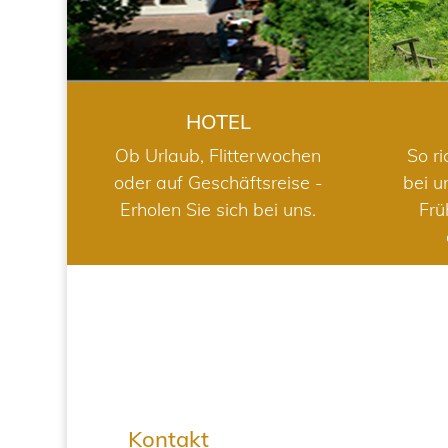
HOTEL
Ob Urlaub, Flitterwochen
So ri
oder auf Geschäftsreise -
bei u
Erholen Sie sich bei uns.
Frü
Kontakt