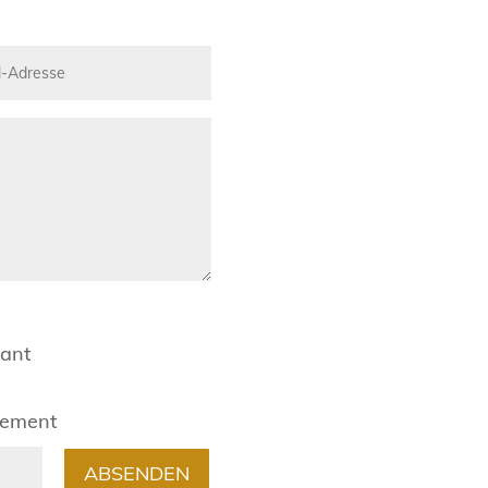
rant
gement
ABSENDEN