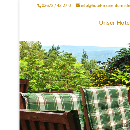
03672 / 43 27 0
info@hotel-marienturm.d
Unser Hote