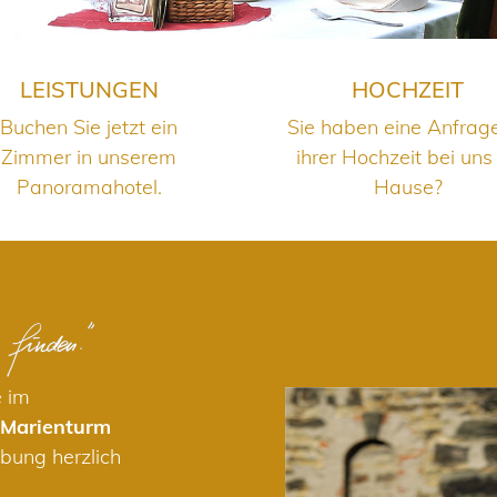
LEISTUNGEN
HOCHZEIT
Buchen Sie jetzt ein
Sie haben eine Anfrag
Zimmer in unserem
ihrer Hochzeit bei uns
Panoramahotel.
Hause?
e im
 Marienturm
bung herzlich