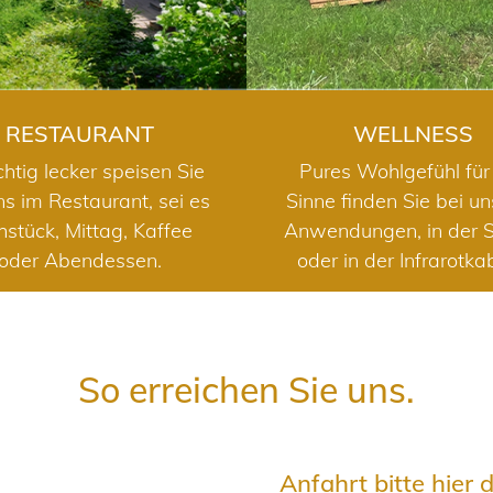
RESTAURANT
WELLNESS
chtig lecker speisen Sie
Pures Wohlgefühl für 
ns im Restaurant, sei es
Sinne finden Sie bei u
hstück, Mittag, Kaffee
Anwendungen, in der 
oder Abendessen.
oder in der Infrarotka
So erreichen Sie uns.
Anfahrt bitte hier 