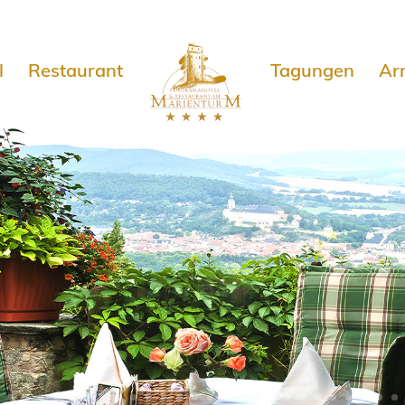
e
l
Restaurant
Tagungen
Ar