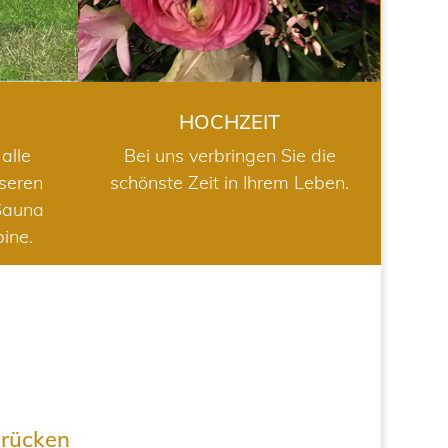
HOCHZEIT
alle
Bei uns verbringen Sie die
nseren
schönste Zeit in Ihrem Leben.
Sauna
bine.
drücken