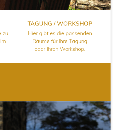
TAGUNG / WORKSHOP
e zu
Hier gibt es die passenden
 im
Räume für Ihre Tagung
oder Ihren Workshop.