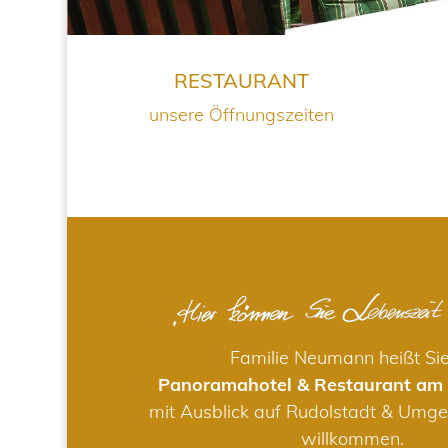
RESTAURANT
unsere Öffnungszeiten
Familie Neumann heißt Si
Panoramahotel & Restaurant am
mit Ausblick auf Rudolstadt & Umge
willkommen.