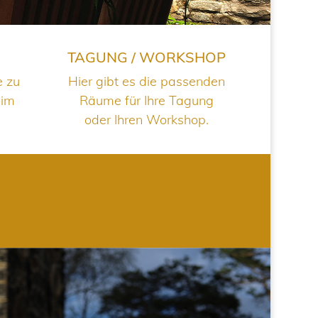
TAGUNG / WORKSHOP
e zu
Hier gibt es die passenden
 im
Räume für Ihre Tagung
oder Ihren Workshop.