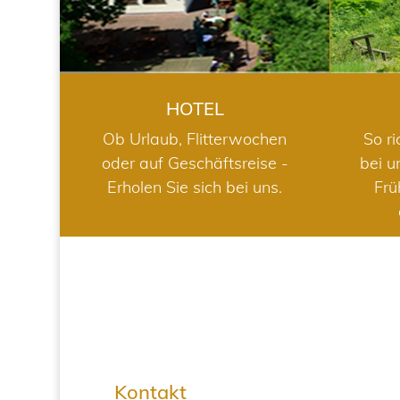
HOTEL
Ob Urlaub, Flitterwochen
So ri
oder auf Geschäftsreise -
bei u
Erholen Sie sich bei uns.
Frü
Kontakt