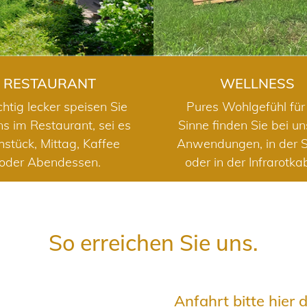
RESTAURANT
WELLNESS
chtig lecker speisen Sie
Pures Wohlgefühl für 
ns im Restaurant, sei es
Sinne finden Sie bei u
hstück, Mittag, Kaffee
Anwendungen, in der 
oder Abendessen.
oder in der Infrarotka
So erreichen Sie uns.
Anfahrt bitte hier 