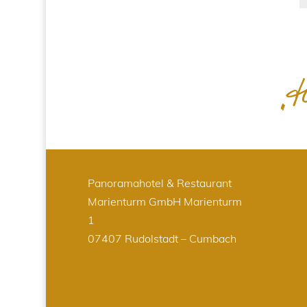
Panoramahotel & Restaurant
Marienturm GmbH
Marienturm
1
07407 Rudolstadt – Cumbach