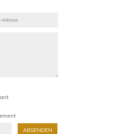
rant
gement
ABSENDEN