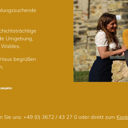
holungssuchende
.
hichtsträchtige
nde Umgebung,
r Waldes.
m Haus begrüßen
n.
n Sie uns:
+49 (0) 3672 / 43 27 0
oder direkt zum
Kont