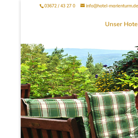
03672 / 43 27 0
info@hotel-marienturm.d
Unser Hote