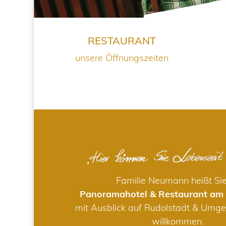
RESTAURANT
unsere Öffnungszeiten
Familie Neumann heißt Si
Panoramahotel & Restaurant am
mit Ausblick auf Rudolstadt & Umge
willkommen.