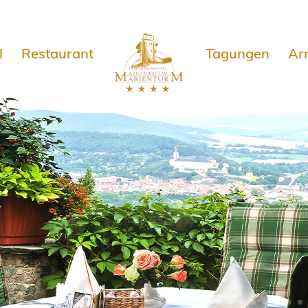
e
l
Restaurant
Tagungen
Ar