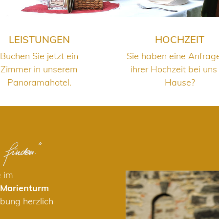
LEISTUNGEN
HOCHZEIT
Buchen Sie jetzt ein
Sie haben eine Anfrag
Zimmer in unserem
ihrer Hochzeit bei uns
Panoramahotel.
Hause?
e im
 Marienturm
bung herzlich