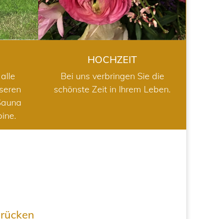
HOCHZEIT
alle
Bei uns verbringen Sie die
nseren
schönste Zeit in Ihrem Leben.
Sauna
bine.
drücken