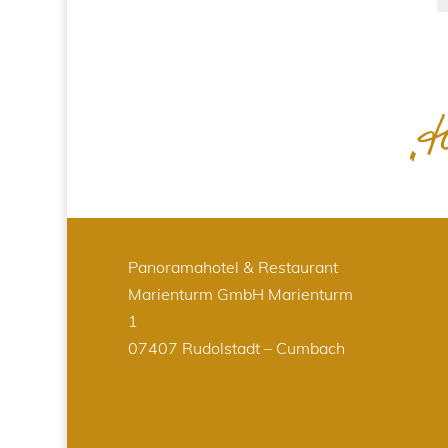
Panoramahotel & Restaurant
Marienturm GmbH
Marienturm
1
07407 Rudolstadt – Cumbach