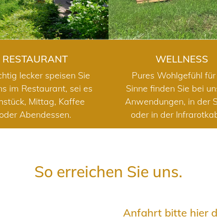
RESTAURANT
WELLNESS
chtig lecker speisen Sie
Pures Wohlgefühl für 
ns im Restaurant, sei es
Sinne finden Sie bei u
hstück, Mittag, Kaffee
Anwendungen, in der 
oder Abendessen.
oder in der Infrarotka
So erreichen Sie uns.
Anfahrt bitte hier 