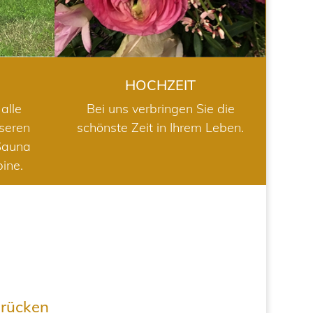
HOCHZEIT
alle
Bei uns verbringen Sie die
nseren
schönste Zeit in Ihrem Leben.
Sauna
bine.
drücken