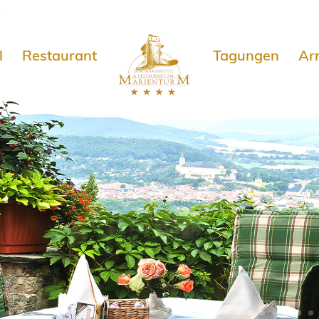
e
l
Restaurant
Tagungen
Ar