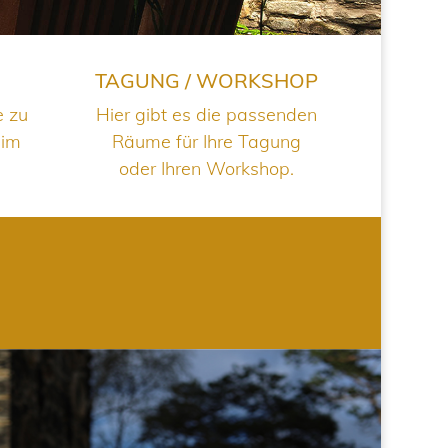
TAGUNG / WORKSHOP
e zu
Hier gibt es die passenden
 im
Räume für Ihre Tagung
oder Ihren Workshop.