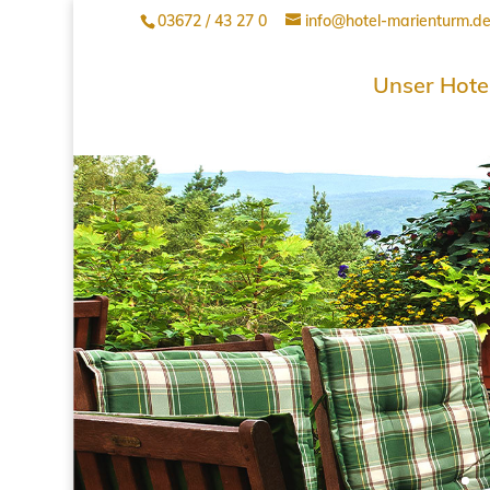
03672 / 43 27 0
info@hotel-marienturm.d
Unser Hote