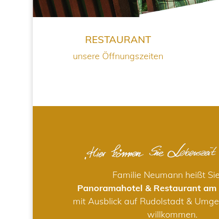
RESTAURANT
unsere Öffnungszeiten
Familie Neumann heißt Si
Panoramahotel & Restaurant am
mit Ausblick auf Rudolstadt & Umge
willkommen.