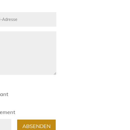
rant
gement
ABSENDEN