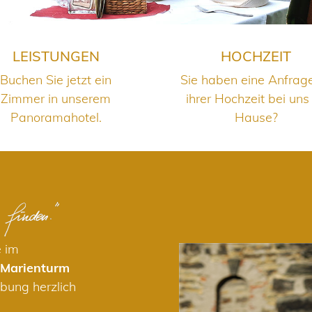
LEISTUNGEN
HOCHZEIT
Buchen Sie jetzt ein
Sie haben eine Anfrag
Zimmer in unserem
ihrer Hochzeit bei uns
Panoramahotel.
Hause?
e im
 Marienturm
bung herzlich