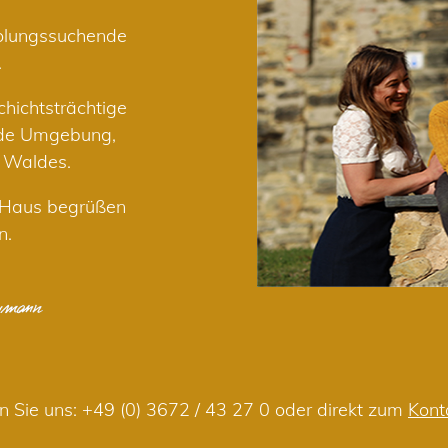
holungssuchende
.
hichtsträchtige
nde Umgebung,
r Waldes.
m Haus begrüßen
n.
n Sie uns:
+49 (0) 3672 / 43 27 0
oder direkt zum
Kont