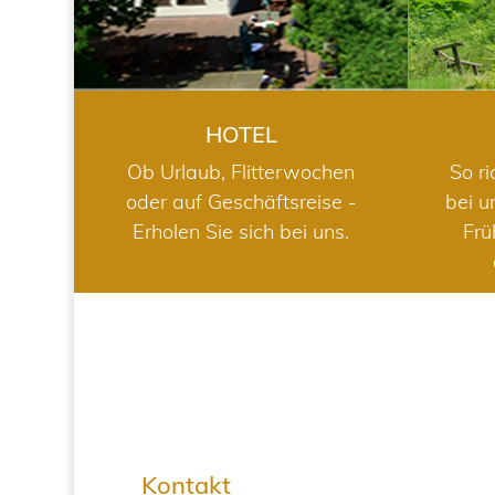
HOTEL
Ob Urlaub, Flitterwochen
So ri
oder auf Geschäftsreise -
bei u
Erholen Sie sich bei uns.
Frü
Kontakt