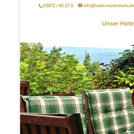
03672 / 43 27 0
info@hotel-marienturm.d
Unser Hote