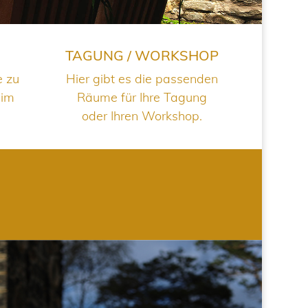
TAGUNG / WORKSHOP
e zu
Hier gibt es die passenden
 im
Räume für Ihre Tagung
oder Ihren Workshop.