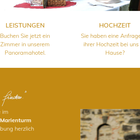
LEISTUNGEN
HOCHZEIT
Buchen Sie jetzt ein
Sie haben eine Anfrag
Zimmer in unserem
ihrer Hochzeit bei uns
Panoramahotel.
Hause?
e im
 Marienturm
bung herzlich