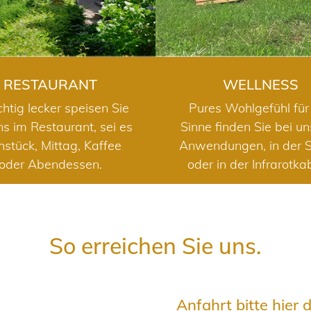
RESTAURANT
WELLNESS
chtig lecker speisen Sie
Pures Wohlgefühl für 
ns im Restaurant, sei es
Sinne finden Sie bei u
hstück, Mittag, Kaffee
Anwendungen, in der 
oder Abendessen.
oder in der Infrarotka
So erreichen Sie uns.
Anfahrt bitte hier 