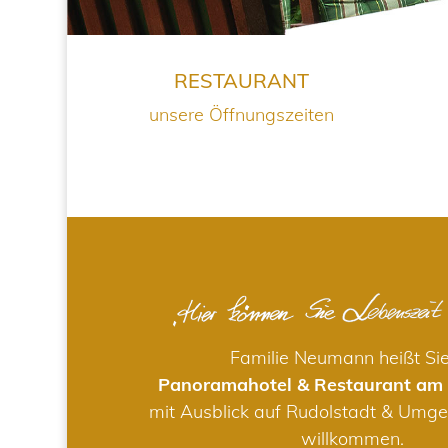
RESTAURANT
unsere Öffnungszeiten
Familie Neumann heißt Si
Panoramahotel & Restaurant am
mit Ausblick auf Rudolstadt & Umge
willkommen.