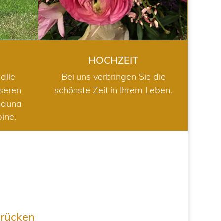
HOCHZEIT
alle
Bei uns verbringen Sie die
nseren
schönste Zeit in Ihrem Leben.
Sauna
bine.
drücken