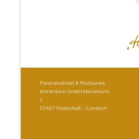
Panoramahotel & Restaurant
Marienturm GmbH
Marienturm
1
07407 Rudolstadt – Cumbach