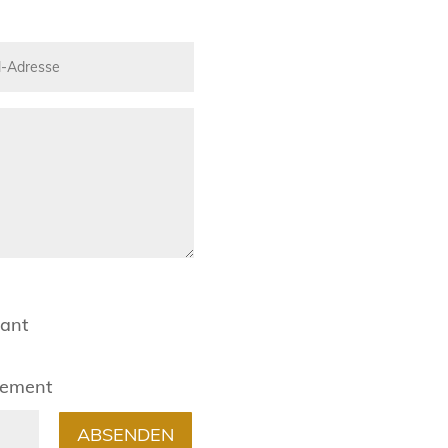
rant
gement
ABSENDEN