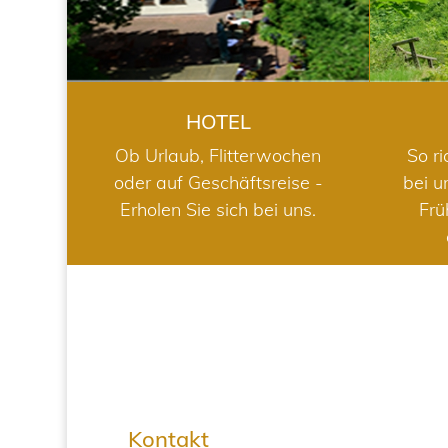
HOTEL
Ob Urlaub, Flitterwochen
So ri
oder auf Geschäftsreise -
bei u
Erholen Sie sich bei uns.
Frü
Kontakt