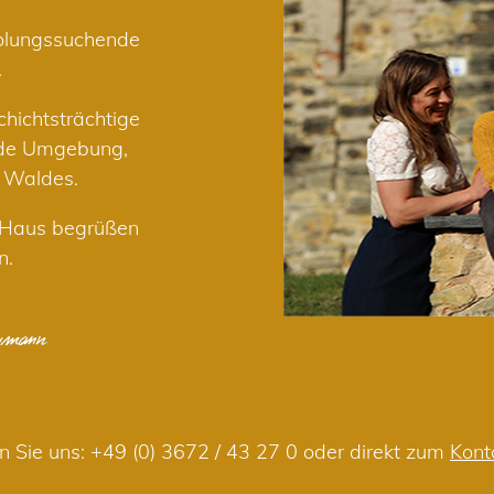
holungssuchende
.
hichtsträchtige
nde Umgebung,
r Waldes.
m Haus begrüßen
n.
n Sie uns:
+49 (0) 3672 / 43 27 0
oder direkt zum
Kont