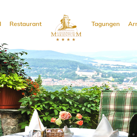
e
l
Restaurant
Tagungen
Ar