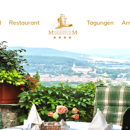
e
l
Restaurant
Tagungen
Ar