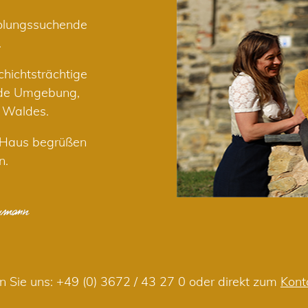
holungssuchende
.
hichtsträchtige
nde Umgebung,
r Waldes.
m Haus begrüßen
n.
n Sie uns:
+49 (0) 3672 / 43 27 0
oder direkt zum
Kont