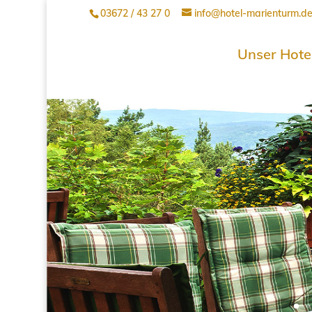
03672 / 43 27 0
info@hotel-marienturm.d
Unser Hote