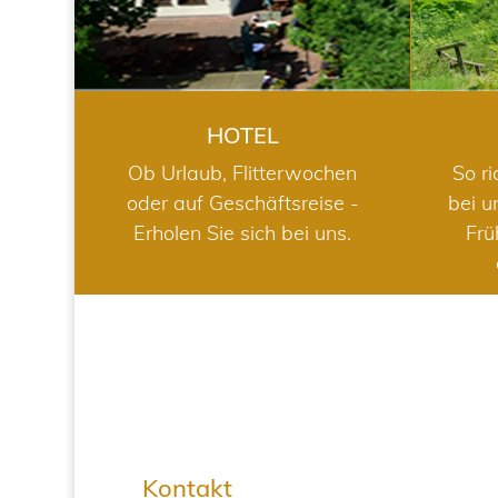
HOTEL
Ob Urlaub, Flitterwochen
So ri
oder auf Geschäftsreise -
bei u
Erholen Sie sich bei uns.
Frü
Kontakt