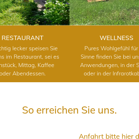
RESTAURANT
WELLNESS
chtig lecker speisen Sie
Pures Wohlgefühl für 
ns im Restaurant, sei es
Sinne finden Sie bei u
hstück, Mittag, Kaffee
Anwendungen, in der 
oder Abendessen.
oder in der Infrarotka
So erreichen Sie uns.
Anfahrt bitte hier 