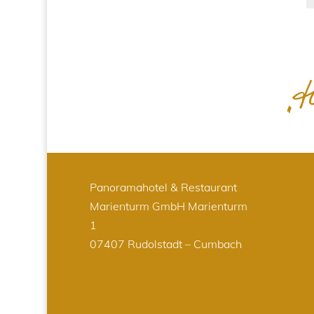
Panoramahotel & Restaurant
Marienturm GmbH
Marienturm
1
07407 Rudolstadt – Cumbach