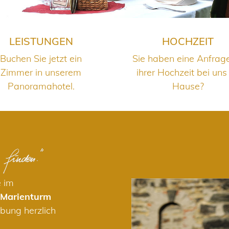
LEISTUNGEN
HOCHZEIT
Buchen Sie jetzt ein
Sie haben eine Anfrag
Zimmer in unserem
ihrer Hochzeit bei uns
Panoramahotel.
Hause?
e im
 Marienturm
bung herzlich