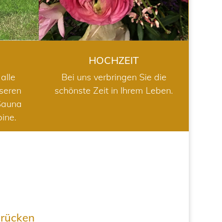
HOCHZEIT
alle
Bei uns verbringen Sie die
nseren
schönste Zeit in Ihrem Leben.
Sauna
bine.
drücken