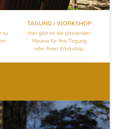
TAGUNG / WORKSHOP
e zu
Hier gibt es die passenden
 im
Räume für Ihre Tagung
oder Ihren Workshop.