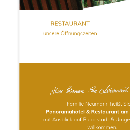
RESTAURANT
unsere Öffnungszeiten
Familie Neumann heißt Si
Panoramahotel & Restaurant am
mit Ausblick auf Rudolstadt & Umge
willkommen.