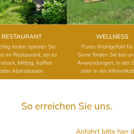
RESTAURANT
WELLNESS
chtig lecker speisen Sie
Pures Wohlgefühl für 
ns im Restaurant, sei es
Sinne finden Sie bei u
hstück, Mittag, Kaffee
Anwendungen, in der 
oder Abendessen.
oder in der Infrarotka
So erreichen Sie uns.
Anfahrt bitte hier 