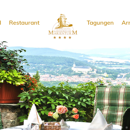
e
l
Restaurant
Tagungen
Ar