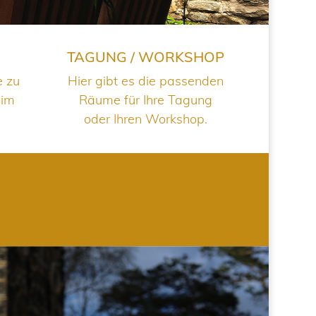
TAGUNG / WORKSHOP
e zu
Hier gibt es die passenden
 im
Räume für Ihre Tagung
oder Ihren Workshop.