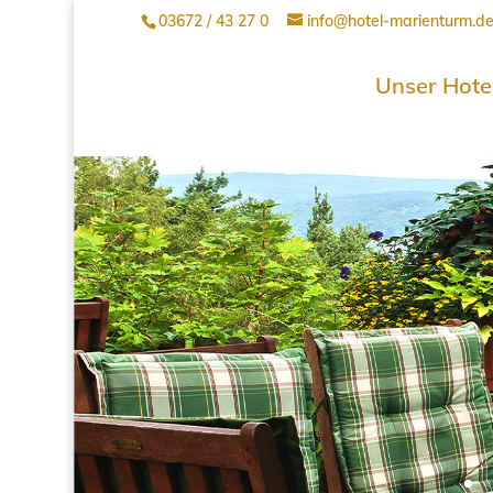
03672 / 43 27 0
info@hotel-marienturm.d
Unser Hote