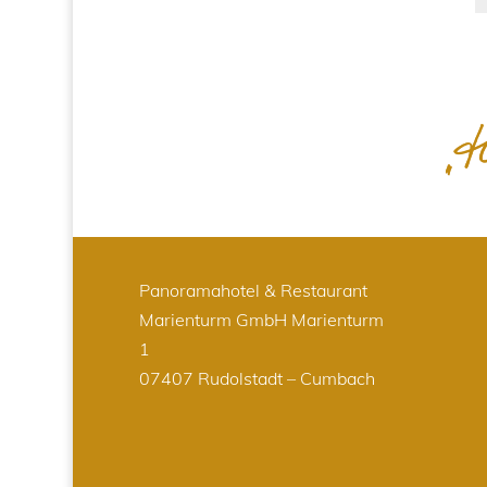
Panoramahotel & Restaurant
Marienturm GmbH
Marienturm
1
07407 Rudolstadt – Cumbach