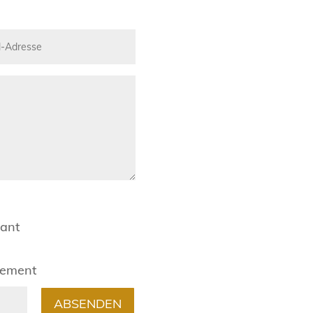
rant
gement
ABSENDEN