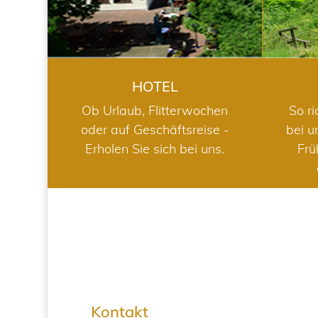
HOTEL
Ob Urlaub, Flitterwochen
So ri
oder auf Geschäftsreise -
bei u
Erholen Sie sich bei uns.
Frü
Kontakt