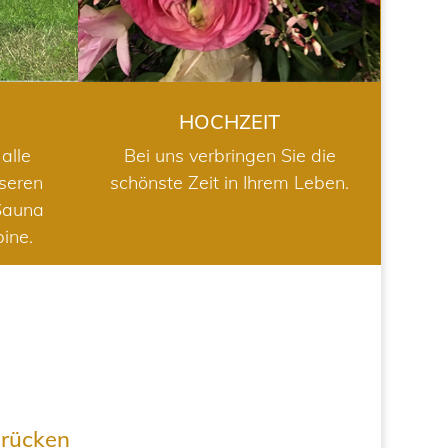
HOCHZEIT
alle
Bei uns verbringen Sie die
nseren
schönste Zeit in Ihrem Leben.
Sauna
bine.
drücken