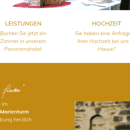
LEISTUNGEN
HOCHZEIT
Buchen Sie jetzt ein
Sie haben eine Anfrag
Zimmer in unserem
ihrer Hochzeit bei uns
Panoramahotel.
Hause?
e im
 Marienturm
bung herzlich