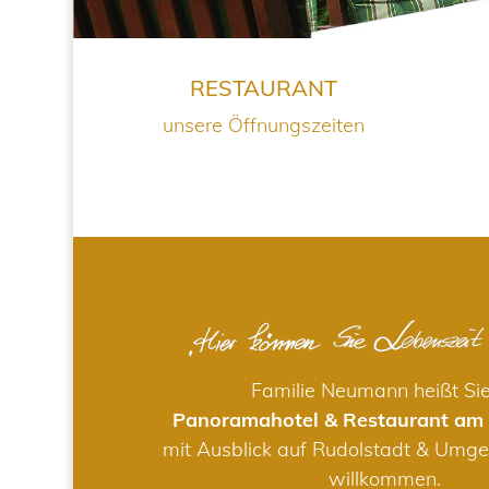
RESTAURANT
unsere Öffnungszeiten
Familie Neumann heißt Si
Panoramahotel & Restaurant am
mit Ausblick auf Rudolstadt & Umge
willkommen.