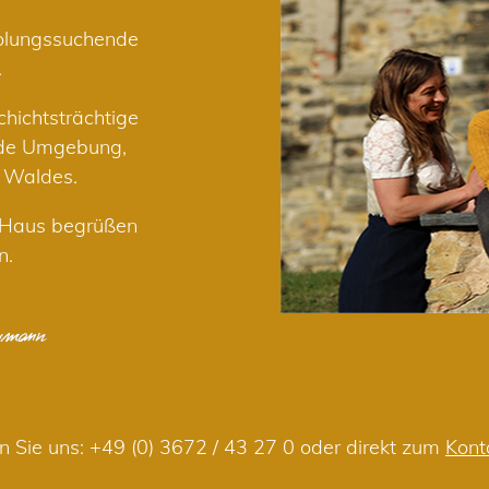
holungssuchende
.
hichtsträchtige
nde Umgebung,
r Waldes.
m Haus begrüßen
n.
n Sie uns:
+49 (0) 3672 / 43 27 0
oder direkt zum
Kont