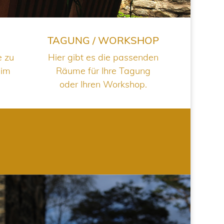
TAGUNG / WORKSHOP
e zu
Hier gibt es die passenden
 im
Räume für Ihre Tagung
oder Ihren Workshop.