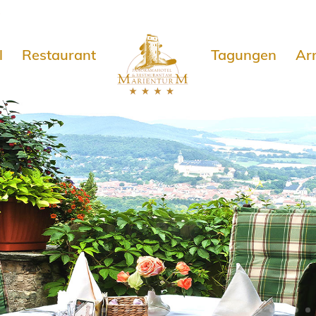
e
l
Restaurant
Tagungen
Ar