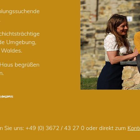
holungssuchende
.
hichtsträchtige
nde Umgebung,
r Waldes.
m Haus begrüßen
n.
n Sie uns:
+49 (0) 3672 / 43 27 0
oder direkt zum
Kont