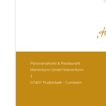
Panoramahotel & Restaurant
Marienturm GmbH
Marienturm
1
07407 Rudolstadt – Cumbach