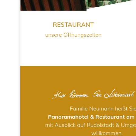
RESTAURANT
unsere Öffnungszeiten
Familie Neumann heißt Si
Panoramahotel & Restaurant am
mit Ausblick auf Rudolstadt & Umge
willkommen.