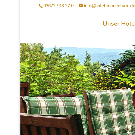
03672 / 43 27 0
info@hotel-marienturm.d
Unser Hote