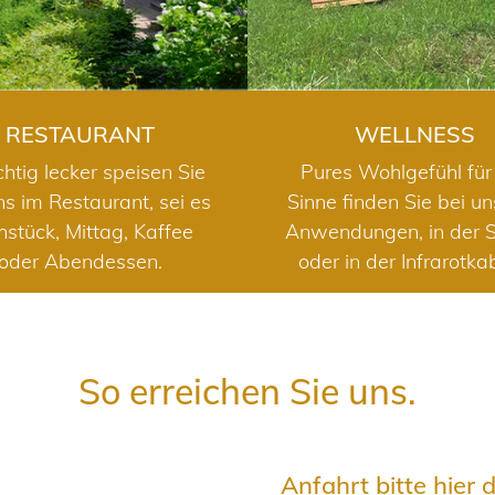
RESTAURANT
WELLNESS
chtig lecker speisen Sie
Pures Wohlgefühl für 
ns im Restaurant, sei es
Sinne finden Sie bei u
hstück, Mittag, Kaffee
Anwendungen, in der 
oder Abendessen.
oder in der Infrarotka
So erreichen Sie uns.
Anfahrt bitte hier 