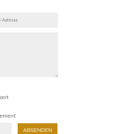
rant
gement
ABSENDEN