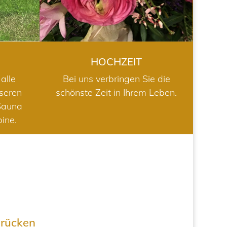
HOCHZEIT
alle
Bei uns verbringen Sie die
nseren
schönste Zeit in Ihrem Leben.
Sauna
bine.
drücken