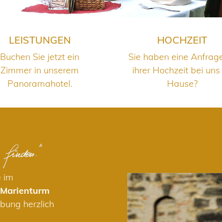
LEISTUNGEN
HOCHZEIT
Buchen Sie jetzt ein
Sie haben eine Anfrag
Zimmer in unserem
ihrer Hochzeit bei uns
Panoramahotel.
Hause?
e im
 Marienturm
bung herzlich