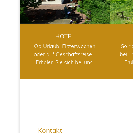
HOTEL
Ob Urlaub, Flitterwochen
So ri
oder auf Geschäftsreise -
bei u
Erholen Sie sich bei uns.
Frü
Kontakt