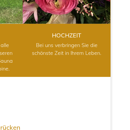
HOCHZEIT
alle
Bei uns verbringen Sie die
nseren
schönste Zeit in Ihrem Leben.
Sauna
bine.
drücken