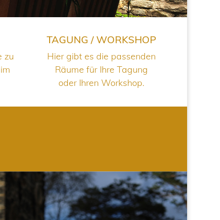
TAGUNG / WORKSHOP
e zu
Hier gibt es die passenden
 im
Räume für Ihre Tagung
oder Ihren Workshop.