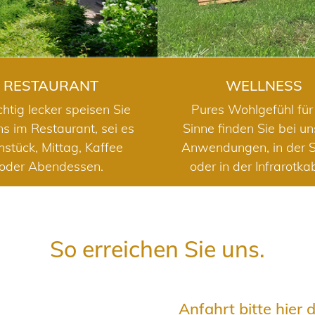
RESTAURANT
WELLNESS
chtig lecker speisen Sie
Pures Wohlgefühl für 
ns im Restaurant, sei es
Sinne finden Sie bei u
hstück, Mittag, Kaffee
Anwendungen, in der 
oder Abendessen.
oder in der Infrarotka
So erreichen Sie uns.
Anfahrt bitte hier 