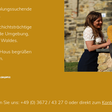
holungssuchende
.
hichtsträchtige
nde Umgebung,
r Waldes.
m Haus begrüßen
n.
n Sie uns:
+49 (0) 3672 / 43 27 0
oder direkt zum
Kont