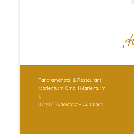
Panoramahotel & Restaurant
Marienturm GmbH
Marienturm
1
07407 Rudolstadt – Cumbach