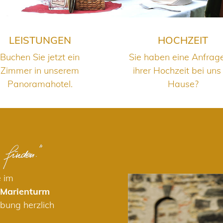
LEISTUNGEN
HOCHZEIT
Buchen Sie jetzt ein
Sie haben eine Anfrag
Zimmer in unserem
ihrer Hochzeit bei uns
Panoramahotel.
Hause?
e im
 Marienturm
bung herzlich