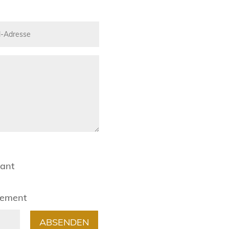
rant
gement
ABSENDEN