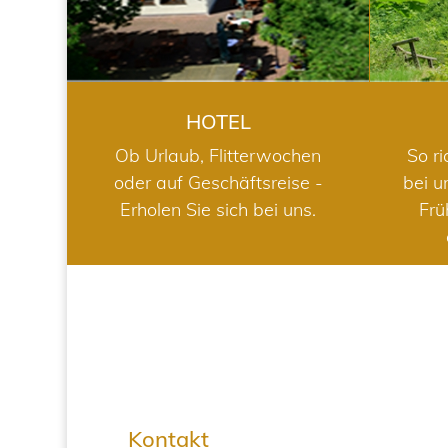
HOTEL
Ob Urlaub, Flitterwochen
So ri
oder auf Geschäftsreise -
bei u
Erholen Sie sich bei uns.
Frü
Kontakt