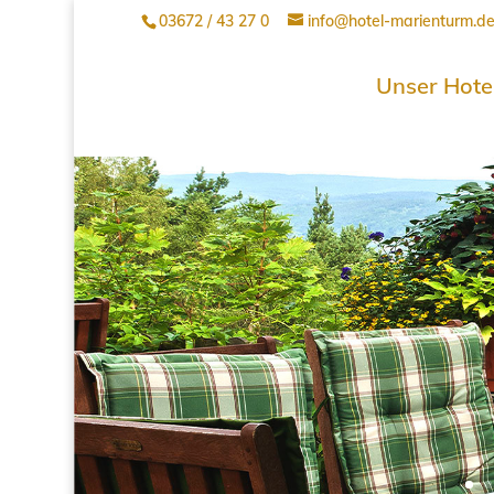
03672 / 43 27 0
info@hotel-marienturm.d
Unser Hote