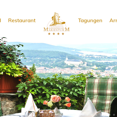
e
l
Restaurant
Tagungen
Ar