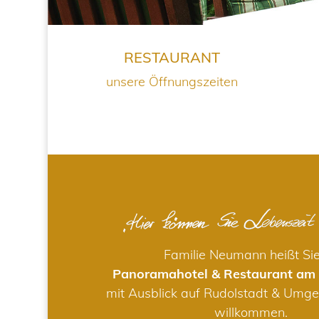
RESTAURANT
unsere Öffnungszeiten
Familie Neumann heißt Si
Panoramahotel & Restaurant am
mit Ausblick auf Rudolstadt & Umge
willkommen.