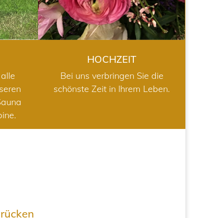
HOCHZEIT
alle
Bei uns verbringen Sie die
nseren
schönste Zeit in Ihrem Leben.
Sauna
bine.
drücken