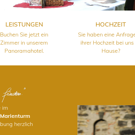
LEISTUNGEN
HOCHZEIT
Buchen Sie jetzt ein
Sie haben eine Anfrag
Zimmer in unserem
ihrer Hochzeit bei uns
Panoramahotel.
Hause?
e im
 Marienturm
bung herzlich