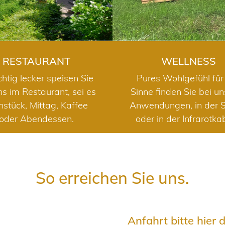
RESTAURANT
WELLNESS
chtig lecker speisen Sie
Pures Wohlgefühl für 
ns im Restaurant, sei es
Sinne finden Sie bei u
hstück, Mittag, Kaffee
Anwendungen, in der 
oder Abendessen.
oder in der Infrarotka
So erreichen Sie uns.
Anfahrt bitte hier 