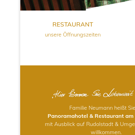
RESTAURANT
unsere Öffnungszeiten
Familie Neumann heißt Si
Panoramahotel & Restaurant am
mit Ausblick auf Rudolstadt & Umge
willkommen.