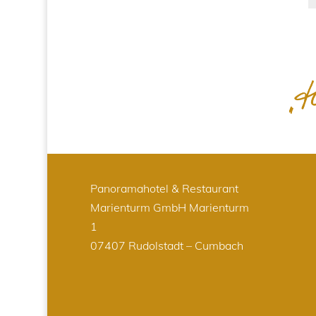
Panoramahotel & Restaurant
Marienturm GmbH
Marienturm
1
07407 Rudolstadt – Cumbach