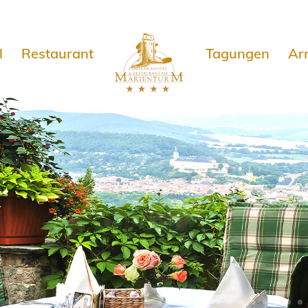
e
l
Restaurant
Tagungen
Ar