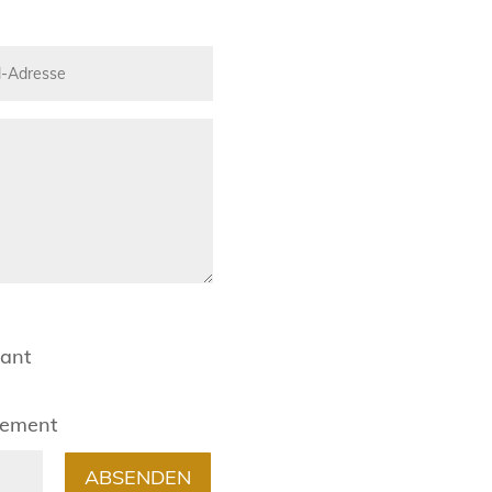
rant
gement
ABSENDEN