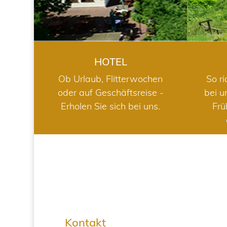
HOTEL
Ob Urlaub, Flitterwochen
So ri
oder auf Geschäftsreise -
bei u
Erholen Sie sich bei uns.
Frü
Kontakt