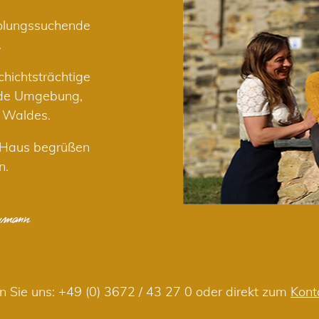
holungssuchende
.
hichtsträchtige
nde Umgebung,
r Waldes.
m Haus begrüßen
n.
n Sie uns:
+49 (0) 3672 / 43 27 0
oder direkt zum
Kont