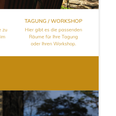
TAGUNG / WORKSHOP
e zu
Hier gibt es die passenden
 im
Räume für Ihre Tagung
oder Ihren Workshop.