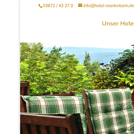
03672 / 43 27 0
info@hotel-marienturm.d
Unser Hote