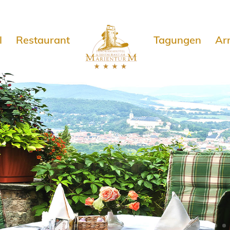
e
l
Restaurant
Tagungen
Ar