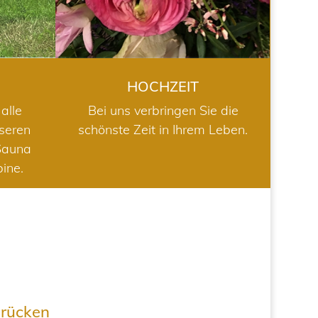
HOCHZEIT
alle
Bei uns verbringen Sie die
nseren
schönste Zeit in Ihrem Leben.
Sauna
bine.
drücken