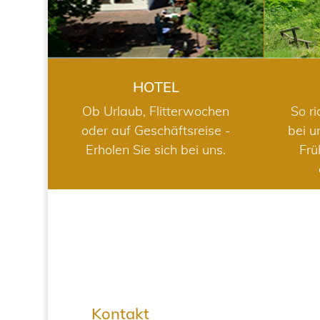
HOTEL
Ob Urlaub, Flitterwochen
So ri
oder auf Geschäftsreise -
bei u
Erholen Sie sich bei uns.
Frü
Kontakt