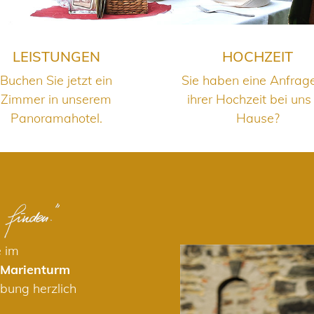
LEISTUNGEN
HOCHZEIT
Buchen Sie jetzt ein
Sie haben eine Anfrag
Zimmer in unserem
ihrer Hochzeit bei uns
Panoramahotel.
Hause?
e im
 Marienturm
bung herzlich