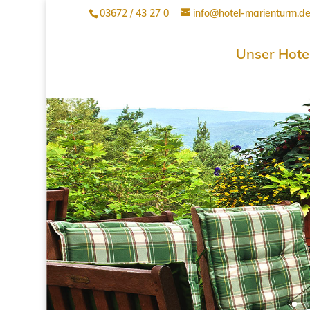
03672 / 43 27 0
info@hotel-marienturm.d
Unser Hote