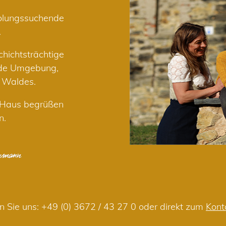
holungssuchende
.
hichtsträchtige
nde Umgebung,
r Waldes.
m Haus begrüßen
n.
n Sie uns:
+49 (0) 3672 / 43 27 0
oder direkt zum
Kont