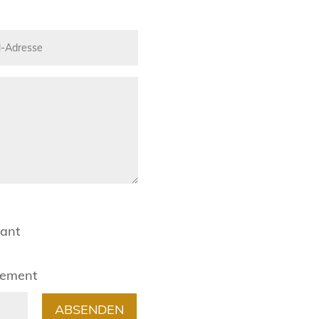
rant
gement
ABSENDEN