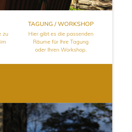
TAGUNG / WORKSHOP
e zu
Hier gibt es die passenden
 im
Räume für Ihre Tagung
oder Ihren Workshop.