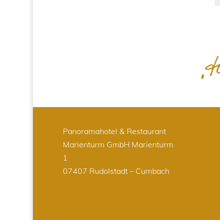
Panoramahotel & Restaurant
Marienturm GmbH
Marienturm
1
07407 Rudolstadt – Cumbach