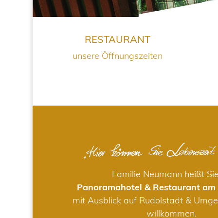
RESTAURANT
unsere Öffnungszeiten
Familie Neumann heißt Si
Panoramahotel & Restaurant am
mit Ausblick auf Rudolstadt & Umge
willkommen.