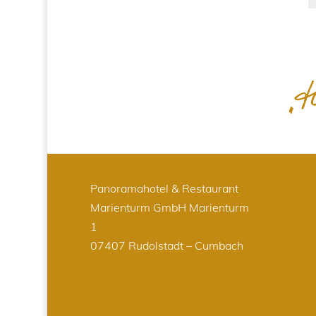
Panoramahotel & Restaurant
Marienturm GmbH
Marienturm
1
07407 Rudolstadt – Cumbach