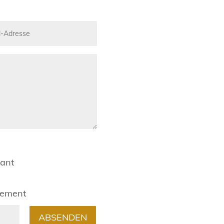
rant
gement
ABSENDEN