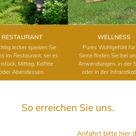
RESTAURANT
WELLNESS
chtig lecker speisen Sie
Pures Wohlgefühl für 
ns im Restaurant, sei es
Sinne finden Sie bei u
hstück, Mittag, Kaffee
Anwendungen, in der 
oder Abendessen.
oder in der Infrarotka
So erreichen Sie uns.
Anfahrt bitte hier 