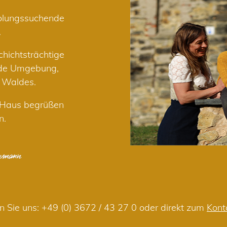
holungssuchende
.
hichtsträchtige
nde Umgebung,
r Waldes.
m Haus begrüßen
n.
n Sie uns:
+49 (0) 3672 / 43 27 0
oder direkt zum
Kont