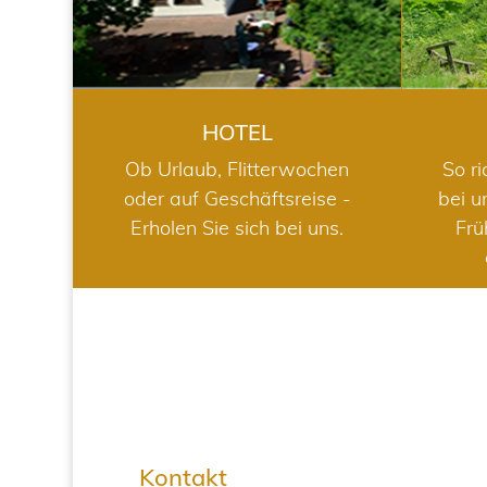
HOTEL
Ob Urlaub, Flitterwochen
So ri
oder auf Geschäftsreise -
bei u
Erholen Sie sich bei uns.
Frü
Kontakt