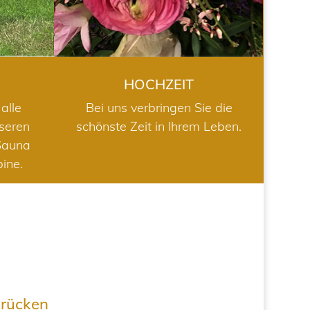
HOCHZEIT
alle
Bei uns verbringen Sie die
nseren
schönste Zeit in Ihrem Leben.
Sauna
bine.
drücken