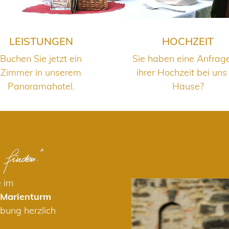
LEISTUNGEN
HOCHZEIT
Buchen Sie jetzt ein
Sie haben eine Anfrag
Zimmer in unserem
ihrer Hochzeit bei uns
Panoramahotel.
Hause?
e im
 Marienturm
bung herzlich