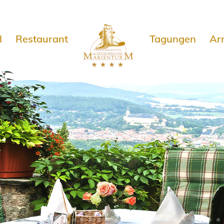
e
l
Restaurant
Tagungen
Ar