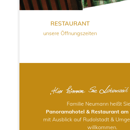
RESTAURANT
unsere Öffnungszeiten
Familie Neumann heißt Si
Panoramahotel & Restaurant am
mit Ausblick auf Rudolstadt & Umge
willkommen.