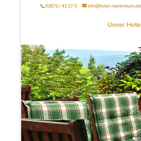
03672 / 43 27 0
info@hotel-marienturm.d
Unser Hote