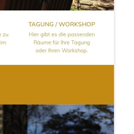
TAGUNG / WORKSHOP
e zu
Hier gibt es die passenden
 im
Räume für Ihre Tagung
oder Ihren Workshop.