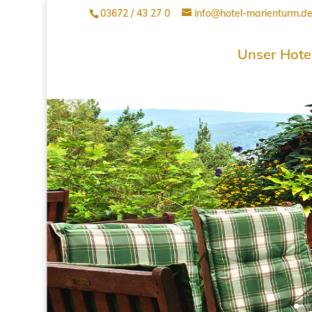
03672 / 43 27 0
info@hotel-marienturm.d
Unser Hote