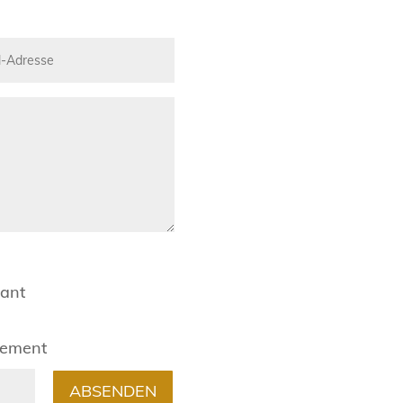
rant
gement
ABSENDEN