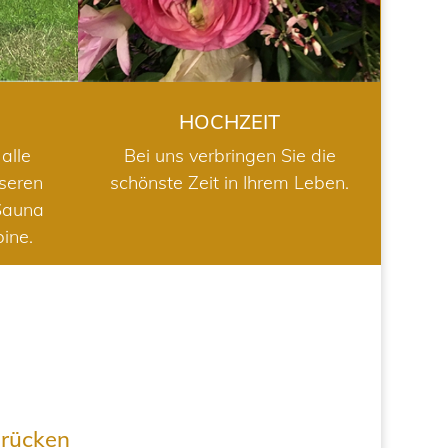
HOCHZEIT
alle
Bei uns verbringen Sie die
nseren
schönste Zeit in Ihrem Leben.
Sauna
bine.
drücken