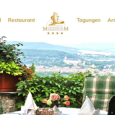
e
l
Restaurant
Tagungen
Ar