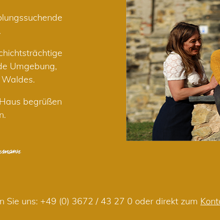
holungssuchende
.
hichtsträchtige
nde Umgebung,
r Waldes.
m Haus begrüßen
n.
n Sie uns:
+49 (0) 3672 / 43 27 0
oder direkt zum
Kont