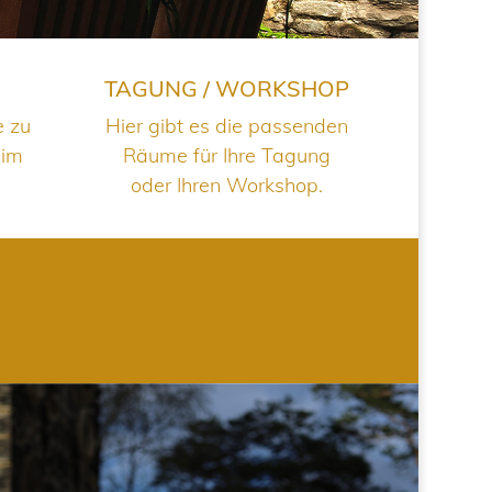
TAGUNG / WORKSHOP
e zu
Hier gibt es die passenden
 im
Räume für Ihre Tagung
oder Ihren Workshop.