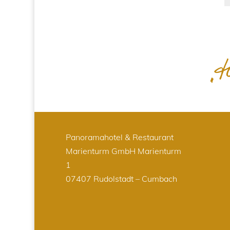
Panoramahotel & Restaurant
Marienturm GmbH
Marienturm
1
07407 Rudolstadt – Cumbach