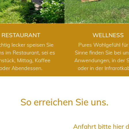
RESTAURANT
WELLNESS
chtig lecker speisen Sie
Pures Wohlgefühl für 
ns im Restaurant, sei es
Sinne finden Sie bei u
hstück, Mittag, Kaffee
Anwendungen, in der 
oder Abendessen.
oder in der Infrarotka
So erreichen Sie uns.
Anfahrt bitte hier 