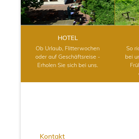
HOTEL
Ob Urlaub, Flitterwochen
So ri
oder auf Geschäftsreise -
bei u
Erholen Sie sich bei uns.
Frü
Kontakt