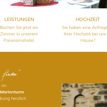
LEISTUNGEN
HOCHZEIT
Buchen Sie jetzt ein
Sie haben eine Anfrag
Zimmer in unserem
ihrer Hochzeit bei uns
Panoramahotel.
Hause?
e im
 Marienturm
bung herzlich