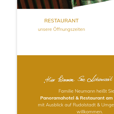
RESTAURANT
unsere Öffnungszeiten
Familie Neumann heißt Si
Panoramahotel & Restaurant am
mit Ausblick auf Rudolstadt & Umge
willkommen.