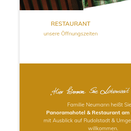
RESTAURANT
unsere Öffnungszeiten
Familie Neumann heißt Si
Panoramahotel & Restaurant am
mit Ausblick auf Rudolstadt & Umge
willkommen.