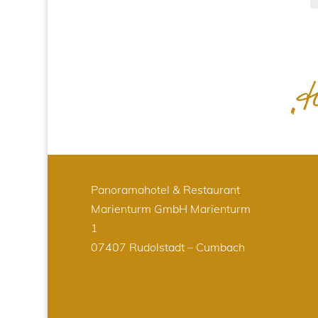
Panoramahotel & Restaurant
Marienturm GmbH
Marienturm
1
07407 Rudolstadt – Cumbach