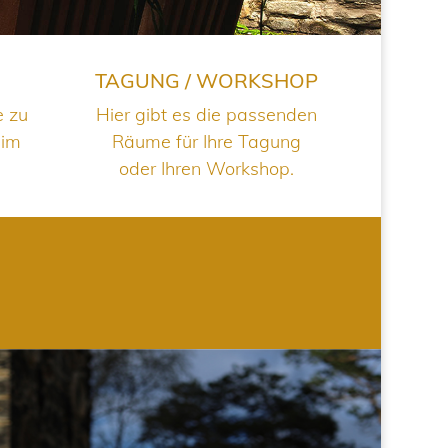
TAGUNG / WORKSHOP
e zu
Hier gibt es die passenden
 im
Räume für Ihre Tagung
oder Ihren Workshop.