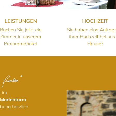
LEISTUNGEN
HOCHZEIT
Buchen Sie jetzt ein
Sie haben eine Anfrag
Zimmer in unserem
ihrer Hochzeit bei uns
Panoramahotel.
Hause?
e im
 Marienturm
bung herzlich