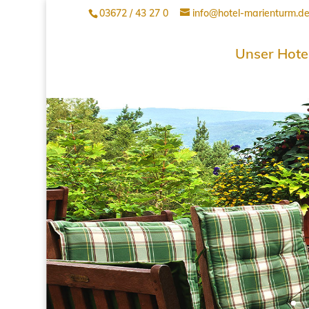
03672 / 43 27 0
info@hotel-marienturm.d
Unser Hote