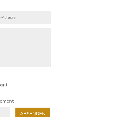
rant
gement
ABSENDEN