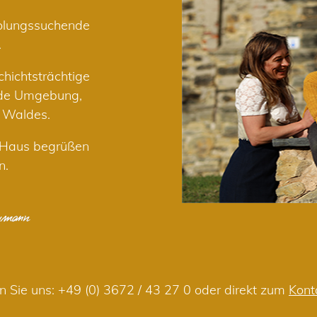
holungssuchende
.
hichtsträchtige
nde Umgebung,
r Waldes.
m Haus begrüßen
n.
n Sie uns:
+49 (0) 3672 / 43 27 0
oder direkt zum
Kont