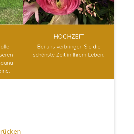
HOCHZEIT
alle
Bei uns verbringen Sie die
nseren
schönste Zeit in Ihrem Leben.
Sauna
bine.
drücken