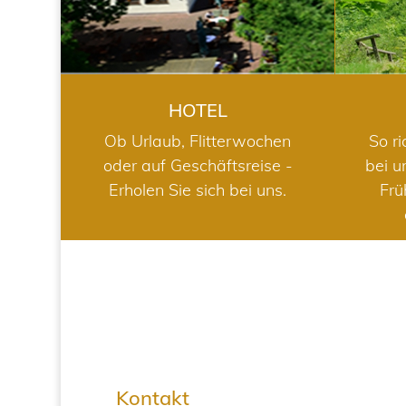
HOTEL
Ob Urlaub, Flitterwochen
So ri
oder auf Geschäftsreise -
bei u
Erholen Sie sich bei uns.
Frü
Kontakt