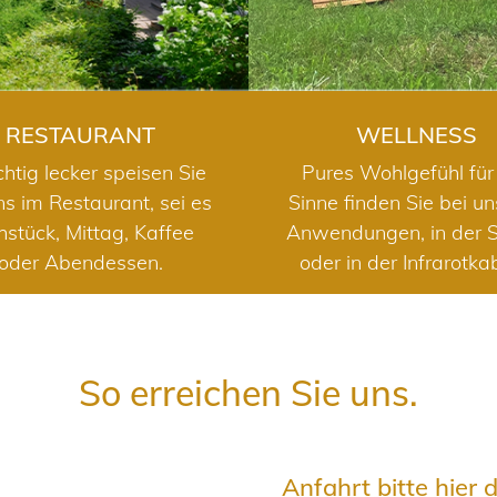
RESTAURANT
WELLNESS
chtig lecker speisen Sie
Pures Wohlgefühl für 
ns im Restaurant, sei es
Sinne finden Sie bei u
hstück, Mittag, Kaffee
Anwendungen, in der 
oder Abendessen.
oder in der Infrarotka
So erreichen Sie uns.
Anfahrt bitte hier 