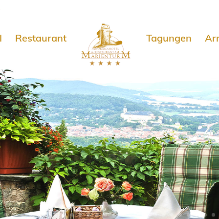
e
l
Restaurant
Tagungen
Ar