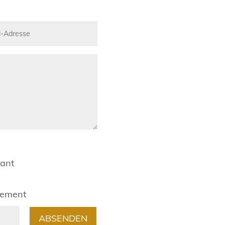
rant
gement
ABSENDEN