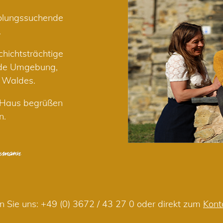
holungssuchende
.
hichtsträchtige
nde Umgebung,
r Waldes.
m Haus begrüßen
n.
n Sie uns:
+49 (0) 3672 / 43 27 0
oder direkt zum
Kont