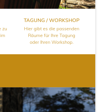
TAGUNG / WORKSHOP
e zu
Hier gibt es die passenden
 im
Räume für Ihre Tagung
oder Ihren Workshop.