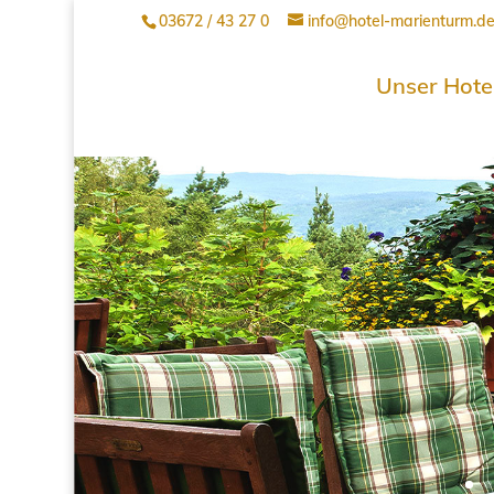
03672 / 43 27 0
info@hotel-marienturm.d
Unser Hote