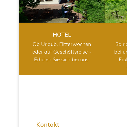
HOTEL
Ob Urlaub, Flitterwochen
So ri
oder auf Geschäftsreise -
bei u
Erholen Sie sich bei uns.
Frü
Kontakt