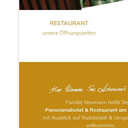
RESTAURANT
unsere Öffnungszeiten
Familie Neumann heißt Si
Panoramahotel & Restaurant am
mit Ausblick auf Rudolstadt & Umge
willkommen.