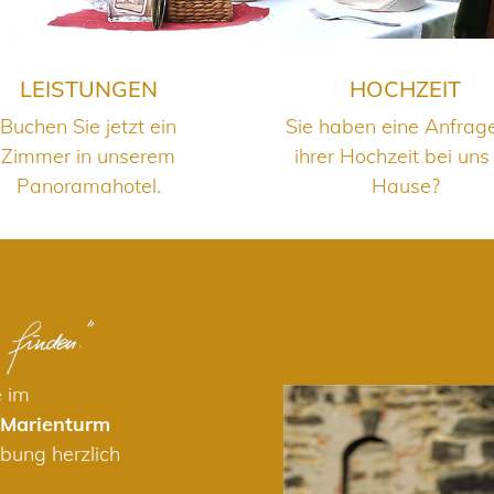
LEISTUNGEN
HOCHZEIT
Buchen Sie jetzt ein
Sie haben eine Anfrag
Zimmer in unserem
ihrer Hochzeit bei uns
Panoramahotel.
Hause?
e im
 Marienturm
bung herzlich