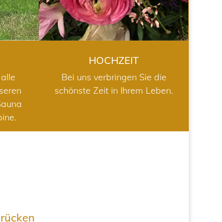
HOCHZEIT
alle
Bei uns verbringen Sie die
nseren
schönste Zeit in Ihrem Leben.
Sauna
bine.
drücken