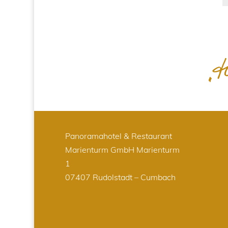
Panoramahotel & Restaurant
Marienturm GmbH
Marienturm
1
07407 Rudolstadt – Cumbach