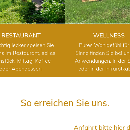
RESTAURANT
WELLNESS
chtig lecker speisen Sie
Pures Wohlgefühl für 
ns im Restaurant, sei es
Sinne finden Sie bei u
hstück, Mittag, Kaffee
Anwendungen, in der 
oder Abendessen.
oder in der Infrarotka
So erreichen Sie uns.
Anfahrt bitte hier 