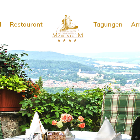
e
l
Restaurant
Tagungen
Ar