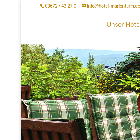
03672 / 43 27 0
info@hotel-marienturm.d
Unser Hote