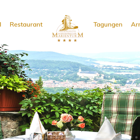
e
l
Restaurant
Tagungen
Ar