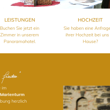
LEISTUNGEN
HOCHZEIT
Buchen Sie jetzt ein
Sie haben eine Anfrag
Zimmer in unserem
ihrer Hochzeit bei uns
Panoramahotel.
Hause?
e im
 Marienturm
bung herzlich