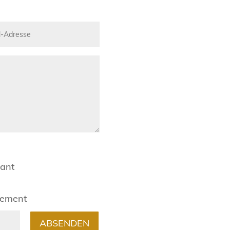
rant
gement
ABSENDEN