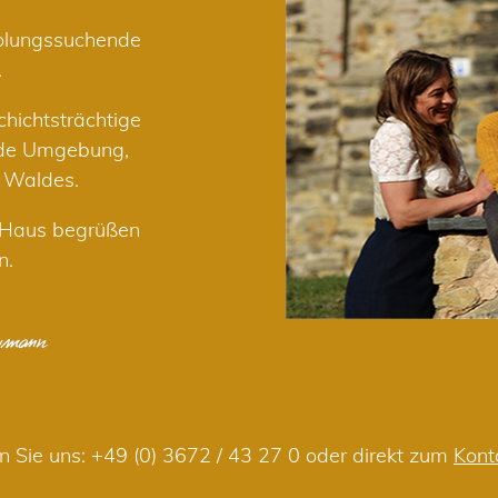
holungssuchende
.
hichtsträchtige
nde Umgebung,
r Waldes.
m Haus begrüßen
n.
n Sie uns:
+49 (0) 3672 / 43 27 0
oder direkt zum
Kont