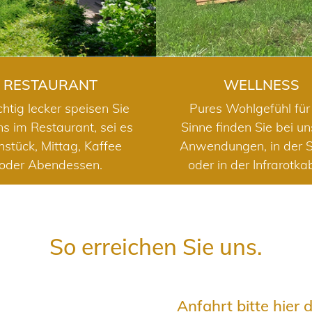
RESTAURANT
WELLNESS
chtig lecker speisen Sie
Pures Wohlgefühl für 
ns im Restaurant, sei es
Sinne finden Sie bei u
hstück, Mittag, Kaffee
Anwendungen, in der 
oder Abendessen.
oder in der Infrarotka
So erreichen Sie uns.
Anfahrt bitte hier 