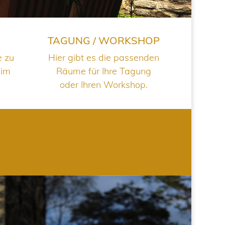
TAGUNG / WORKSHOP
e zu
Hier gibt es die passenden
 im
Räume für Ihre Tagung
oder Ihren Workshop.