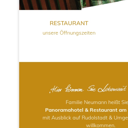
RESTAURANT
unsere Öffnungszeiten
Familie Neumann heißt Si
Panoramahotel & Restaurant am
mit Ausblick auf Rudolstadt & Umge
willkommen.