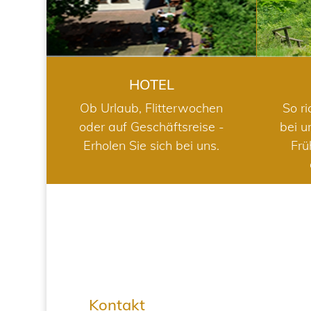
HOTEL
Ob Urlaub, Flitterwochen
So ri
oder auf Geschäftsreise -
bei u
Erholen Sie sich bei uns.
Frü
Kontakt