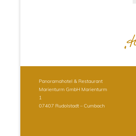
Panoramahotel & Restaurant
Marienturm GmbH
Marienturm
1
07407 Rudolstadt – Cumbach