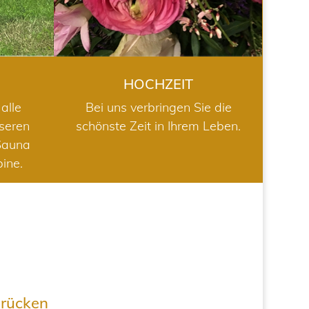
HOCHZEIT
alle
Bei uns verbringen Sie die
nseren
schönste Zeit in Ihrem Leben.
Sauna
bine.
drücken