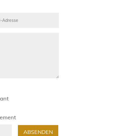
rant
gement
ABSENDEN