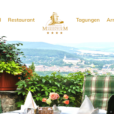
e
l
Restaurant
Tagungen
Ar