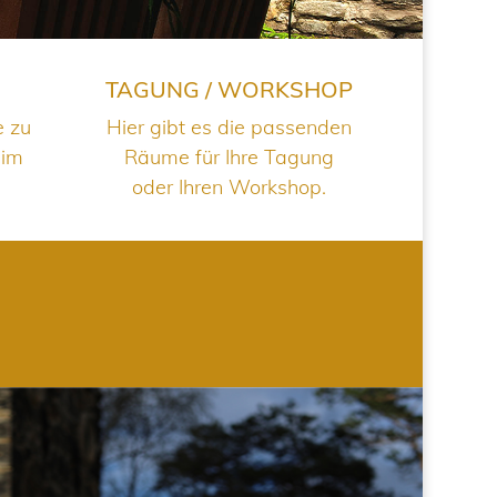
TAGUNG / WORKSHOP
e zu
Hier gibt es die passenden
 im
Räume für Ihre Tagung
oder Ihren Workshop.