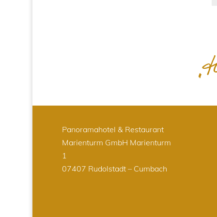
Panoramahotel & Restaurant
Marienturm GmbH
Marienturm
1
07407 Rudolstadt – Cumbach