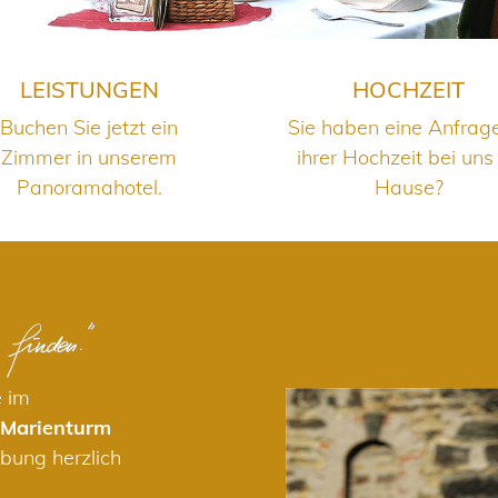
LEISTUNGEN
HOCHZEIT
Buchen Sie jetzt ein
Sie haben eine Anfrag
Zimmer in unserem
ihrer Hochzeit bei uns
Panoramahotel.
Hause?
e im
 Marienturm
bung herzlich