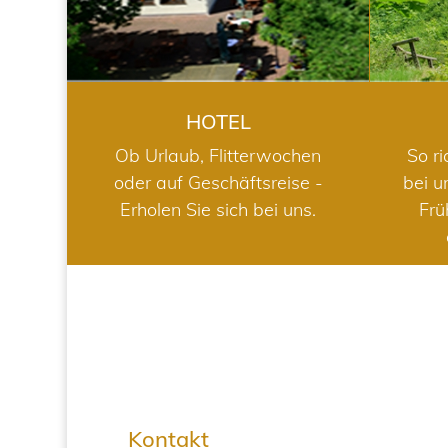
HOTEL
Ob Urlaub, Flitterwochen
So ri
oder auf Geschäftsreise -
bei u
Erholen Sie sich bei uns.
Frü
Kontakt