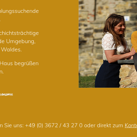
holungssuchende
.
hichtsträchtige
nde Umgebung,
r Waldes.
m Haus begrüßen
n.
n Sie uns:
+49 (0) 3672 / 43 27 0
oder direkt zum
Kont