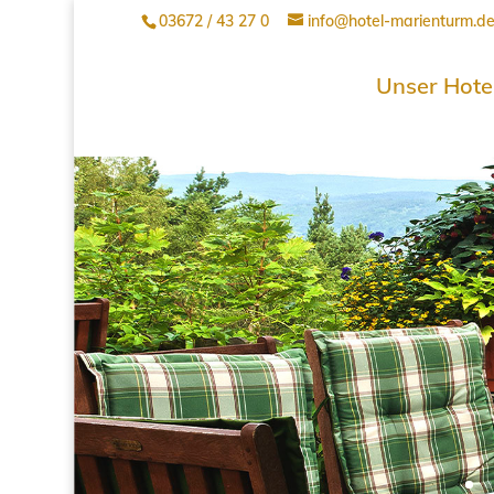
03672 / 43 27 0
info@hotel-marienturm.d
Unser Hote