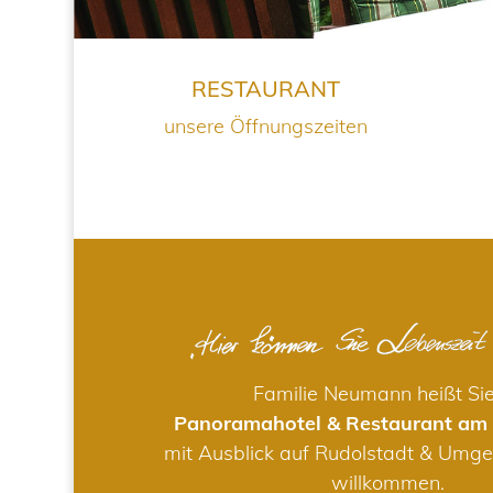
RESTAURANT
unsere Öffnungszeiten
Familie Neumann heißt Si
Panoramahotel & Restaurant am
mit Ausblick auf Rudolstadt & Umge
willkommen.