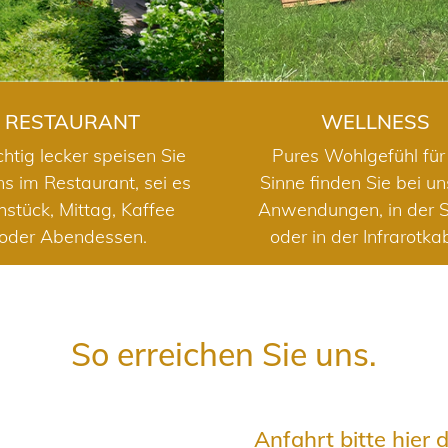
RESTAURANT
WELLNESS
chtig lecker speisen Sie
Pures Wohlgefühl für 
ns im Restaurant, sei es
Sinne finden Sie bei u
hstück, Mittag, Kaffee
Anwendungen, in der 
oder Abendessen.
oder in der Infrarotka
So erreichen Sie uns.
Anfahrt bitte hier 