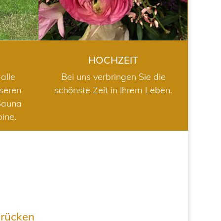
HOCHZEIT
alle
Bei uns verbringen Sie die
nseren
schönste Zeit in Ihrem Leben.
Sauna
bine.
drücken