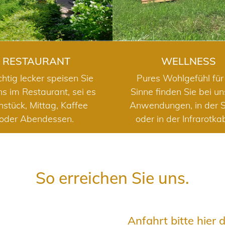
RESTAURANT
WELLNESS
chtig lecker speisen Sie
Pures Wohlgefühl für 
ns im Restaurant, sei es
Sinne finden Sie bei u
hstück, Mittag, Kaffee
Anwendungen, in der 
oder Abendessen.
oder in der Infrarotka
So erreichen Sie uns.
Anfahrt bitte hier 