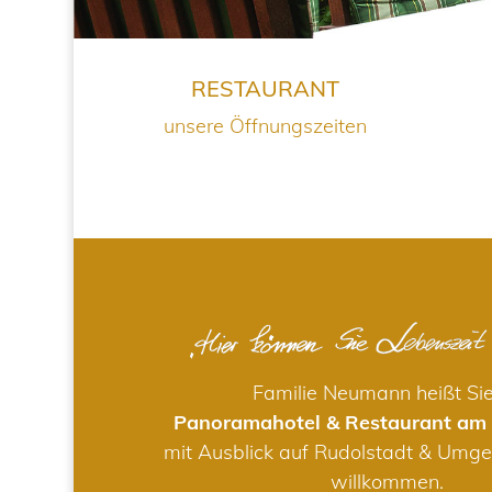
RESTAURANT
unsere Öffnungszeiten
Familie Neumann heißt Si
Panoramahotel & Restaurant am
mit Ausblick auf Rudolstadt & Umge
willkommen.