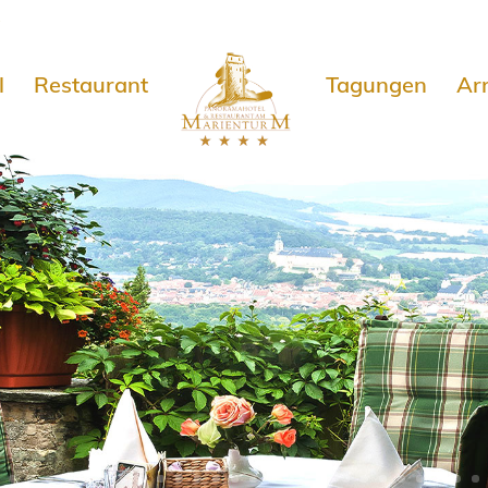
e
l
Restaurant
Tagungen
Ar