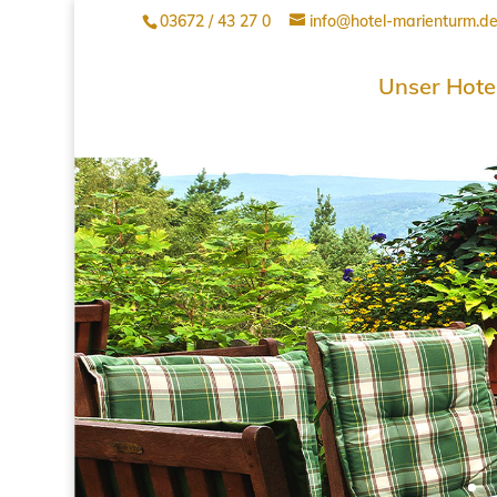
03672 / 43 27 0
info@hotel-marienturm.d
Unser Hote