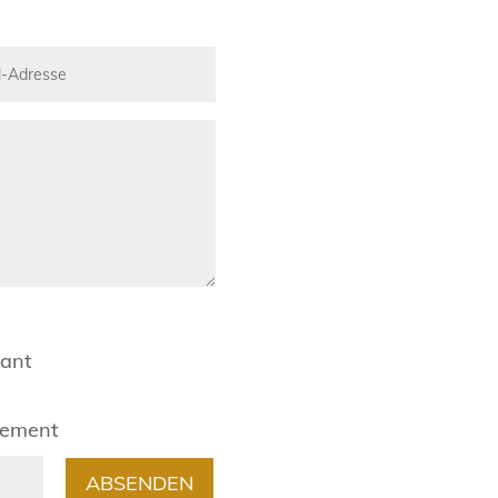
rant
gement
ABSENDEN