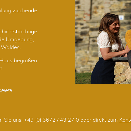
holungssuchende
.
hichtsträchtige
nde Umgebung,
r Waldes.
m Haus begrüßen
n.
n Sie uns:
+49 (0) 3672 / 43 27 0
oder direkt zum
Kont