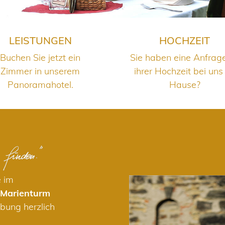
LEISTUNGEN
HOCHZEIT
Buchen Sie jetzt ein
Sie haben eine Anfrag
Zimmer in unserem
ihrer Hochzeit bei uns
Panoramahotel.
Hause?
e im
 Marienturm
bung herzlich