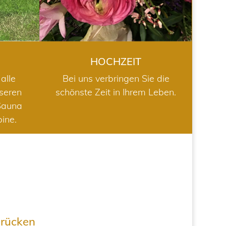
HOCHZEIT
alle
Bei uns verbringen Sie die
nseren
schönste Zeit in Ihrem Leben.
Sauna
bine.
drücken