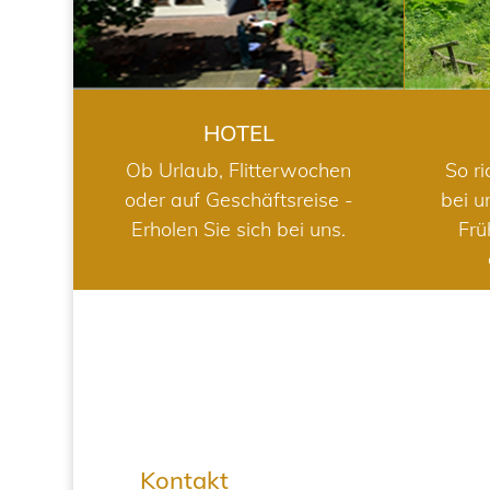
HOTEL
Ob Urlaub, Flitterwochen
So ri
oder auf Geschäftsreise -
bei u
Erholen Sie sich bei uns.
Frü
Kontakt