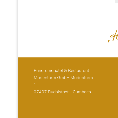
Panoramahotel & Restaurant
Marienturm GmbH
Marienturm
1
07407 Rudolstadt – Cumbach