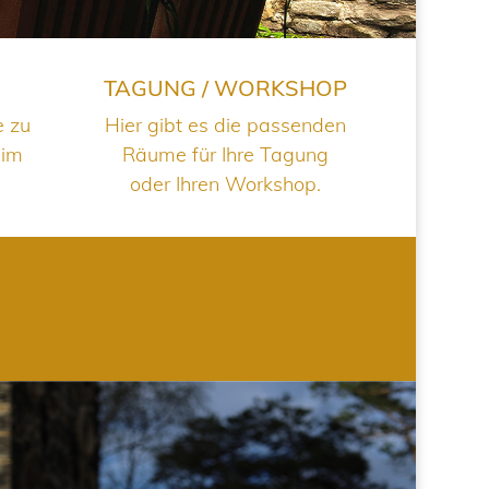
TAGUNG / WORKSHOP
e zu
Hier gibt es die passenden
 im
Räume für Ihre Tagung
oder Ihren Workshop.