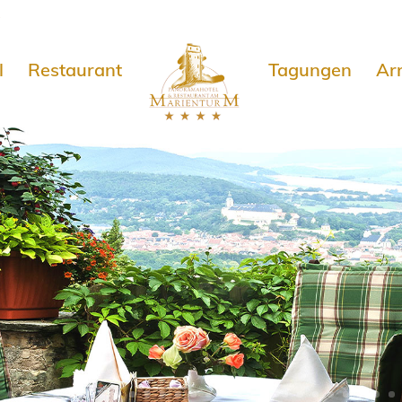
e
l
Restaurant
Tagungen
Ar