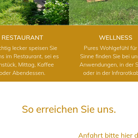
RESTAURANT
WELLNESS
chtig lecker speisen Sie
Pures Wohlgefühl für 
ns im Restaurant, sei es
Sinne finden Sie bei u
hstück, Mittag, Kaffee
Anwendungen, in der 
oder Abendessen.
oder in der Infrarotka
So erreichen Sie uns.
Anfahrt bitte hier 