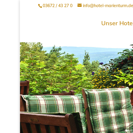
03672 / 43 27 0
info@hotel-marienturm.d
Unser Hote