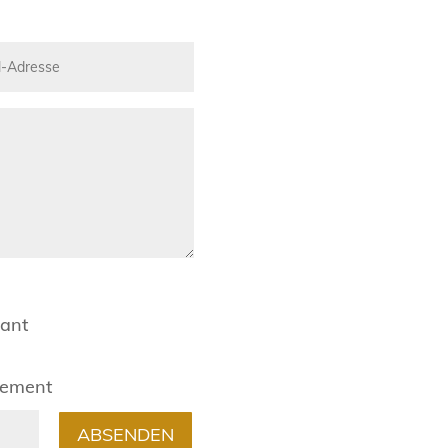
rant
gement
ABSENDEN