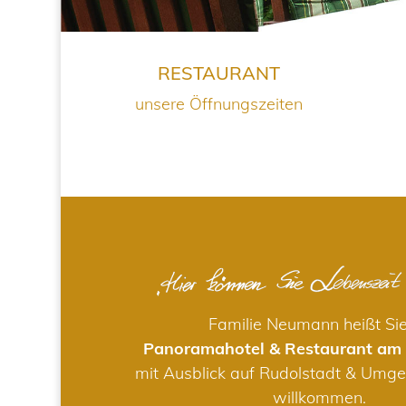
RESTAURANT
unsere Öffnungszeiten
Familie Neumann heißt Si
Panoramahotel & Restaurant am
mit Ausblick auf Rudolstadt & Umge
willkommen.