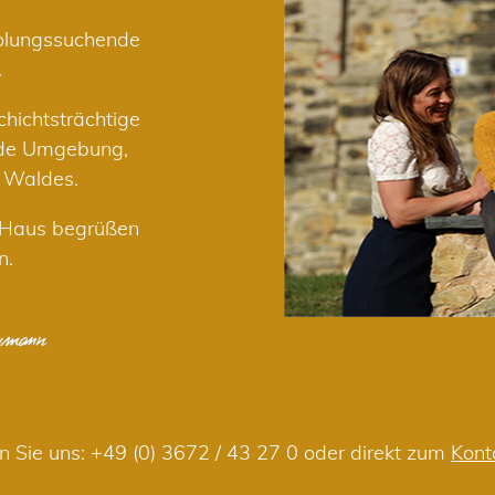
holungssuchende
.
hichtsträchtige
nde Umgebung,
r Waldes.
m Haus begrüßen
n.
n Sie uns:
+49 (0) 3672 / 43 27 0
oder direkt zum
Kont