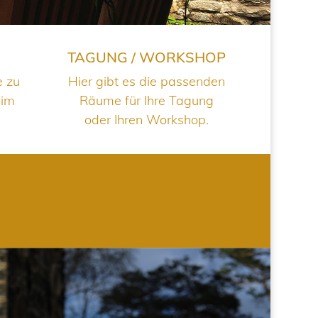
TAGUNG / WORKSHOP
e zu
Hier gibt es die passenden
 im
Räume für Ihre Tagung
oder Ihren Workshop.