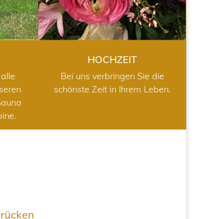
HOCHZEIT
alle
Bei uns verbringen Sie die
nseren
schönste Zeit in Ihrem Leben.
Sauna
bine.
drücken