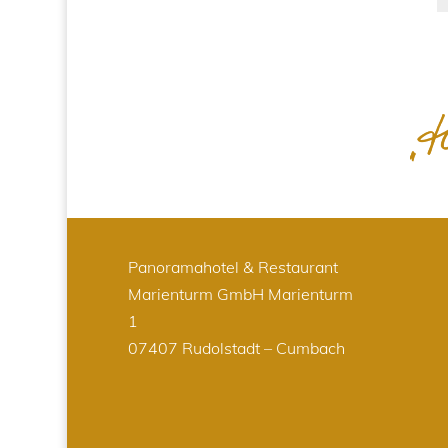
Panoramahotel & Restaurant
Marienturm GmbH
Marienturm
1
07407 Rudolstadt – Cumbach