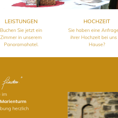
LEISTUNGEN
HOCHZEIT
Buchen Sie jetzt ein
Sie haben eine Anfrag
Zimmer in unserem
ihrer Hochzeit bei uns
Panoramahotel.
Hause?
e im
 Marienturm
bung herzlich