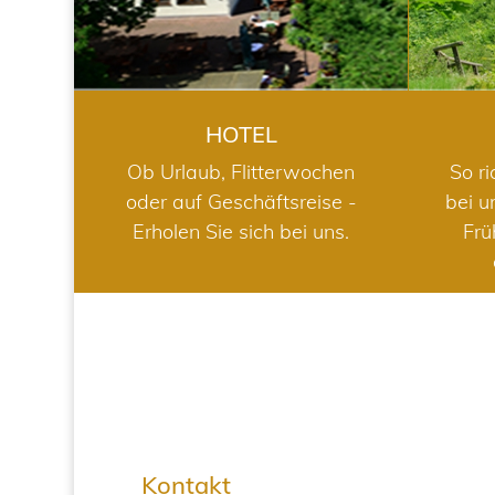
HOTEL
Ob Urlaub, Flitterwochen
So ri
oder auf Geschäftsreise -
bei u
Erholen Sie sich bei uns.
Frü
Kontakt