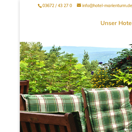
03672 / 43 27 0
info@hotel-marienturm.d
Unser Hote