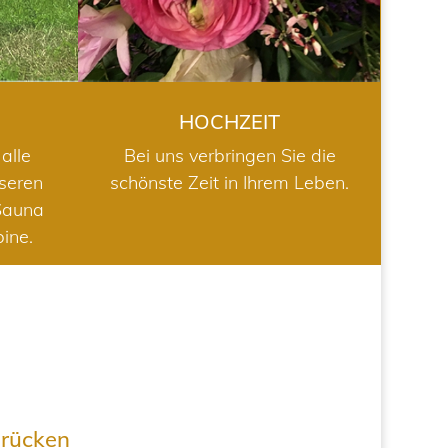
HOCHZEIT
alle
Bei uns verbringen Sie die
nseren
schönste Zeit in Ihrem Leben.
Sauna
bine.
drücken