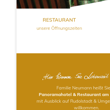
RESTAURANT
unsere Öffnungszeiten
Familie Neumann heißt Si
Panoramahotel & Restaurant am
mit Ausblick auf Rudolstadt & Umge
willkommen.