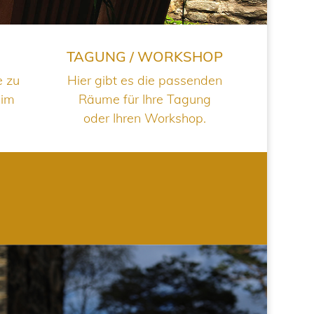
TAGUNG / WORKSHOP
e zu
Hier gibt es die passenden
 im
Räume für Ihre Tagung
oder Ihren Workshop.