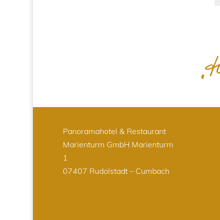
Panoramahotel & Restaurant
Marienturm GmbH
Marienturm
1
07407 Rudolstadt – Cumbach