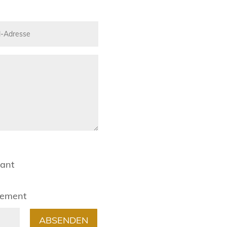
rant
gement
ABSENDEN