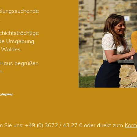
holungssuchende
.
hichtsträchtige
nde Umgebung,
r Waldes.
m Haus begrüßen
n.
n Sie uns:
+49 (0) 3672 / 43 27 0
oder direkt zum
Kont