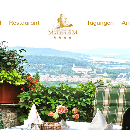
e
l
Restaurant
Tagungen
Ar