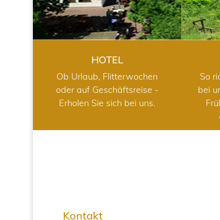
HOTEL
Ob Urlaub, Flitterwochen
So ri
oder auf Geschäftsreise -
bei u
Erholen Sie sich bei uns.
Frü
Kontakt