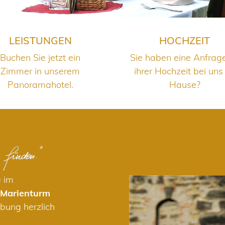
LEISTUNGEN
HOCHZEIT
Buchen Sie jetzt ein
Sie haben eine Anfrag
Zimmer in unserem
ihrer Hochzeit bei uns
Panoramahotel.
Hause?
e im
 Marienturm
bung herzlich