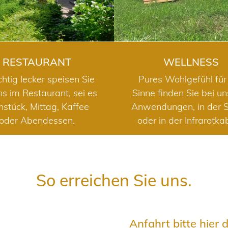
RESTAURANT
WELLNESS
chtig lecker speisen Sie
Pures Wohlgefühl für 
ns im Restaurant, sei es
Sinne finden Sie bei u
hstück, Mittag, Kaffee
Anwendungen, in der 
oder Abendessen.
oder in der Infrarotka
So erreichen Sie uns.
Anfahrt bitte hier 