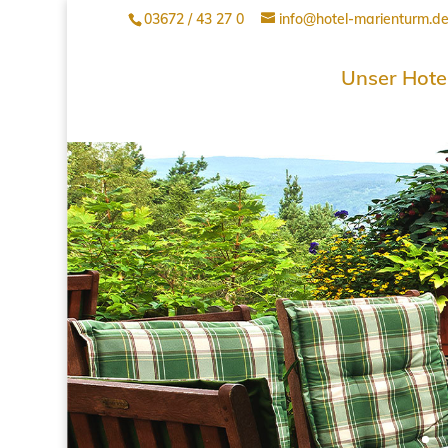
03672 / 43 27 0
info@hotel-marienturm.d
Unser Hote