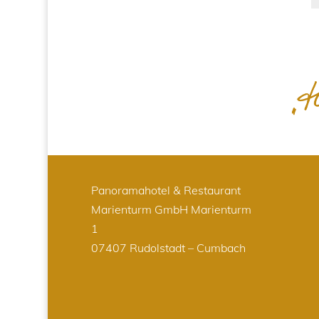
Panoramahotel & Restaurant
Marienturm GmbH
Marienturm
1
07407 Rudolstadt – Cumbach