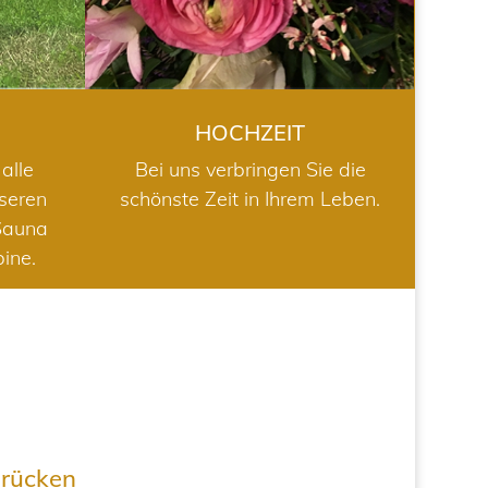
HOCHZEIT
alle
Bei uns verbringen Sie die
nseren
schönste Zeit in Ihrem Leben.
Sauna
bine.
drücken