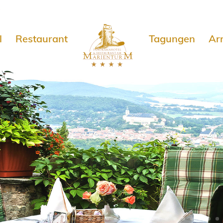
e
l
Restaurant
Tagungen
Ar