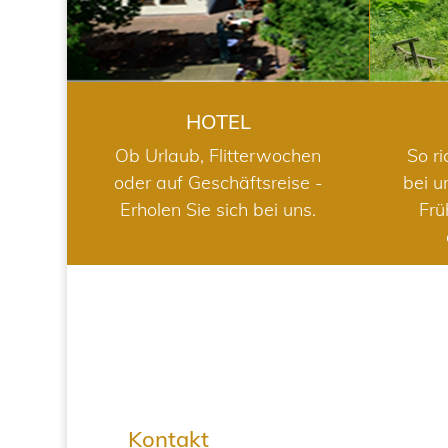
HOTEL
Ob Urlaub, Flitterwochen
So ri
oder auf Geschäftsreise -
bei u
Erholen Sie sich bei uns.
Frü
Kontakt