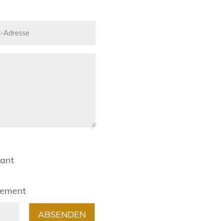
rant
gement
ABSENDEN