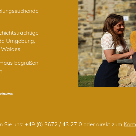
holungssuchende
.
hichtsträchtige
nde Umgebung,
r Waldes.
m Haus begrüßen
n.
n Sie uns:
+49 (0) 3672 / 43 27 0
oder direkt zum
Kont