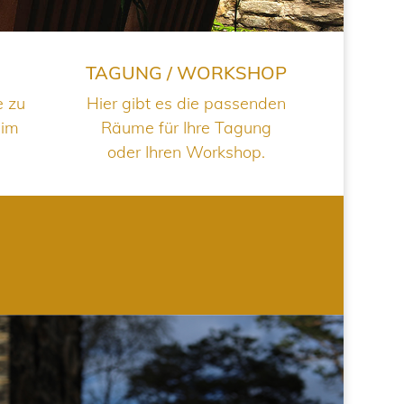
TAGUNG / WORKSHOP
e zu
Hier gibt es die passenden
 im
Räume für Ihre Tagung
oder Ihren Workshop.