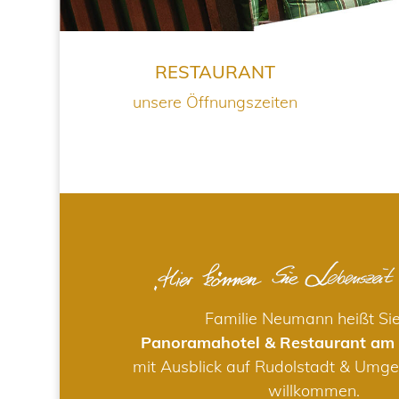
RESTAURANT
unsere Öffnungszeiten
Familie Neumann heißt Si
Panoramahotel & Restaurant am
mit Ausblick auf Rudolstadt & Umge
willkommen.