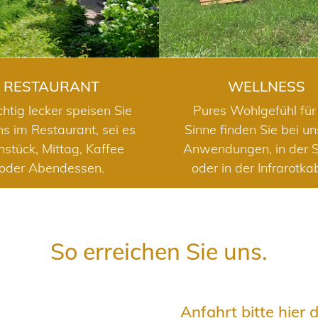
RESTAURANT
WELLNESS
chtig lecker speisen Sie
Pures Wohlgefühl für 
ns im Restaurant, sei es
Sinne finden Sie bei u
hstück, Mittag, Kaffee
Anwendungen, in der 
oder Abendessen.
oder in der Infrarotka
So erreichen Sie uns.
Anfahrt bitte hier 