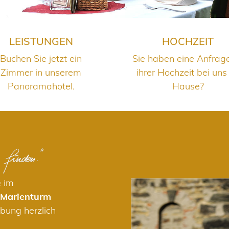
LEISTUNGEN
HOCHZEIT
Buchen Sie jetzt ein
Sie haben eine Anfrag
Zimmer in unserem
ihrer Hochzeit bei uns
Panoramahotel.
Hause?
e im
 Marienturm
bung herzlich