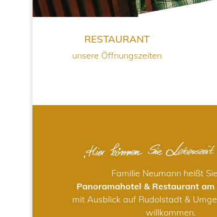
RESTAURANT
unsere Öffnungszeiten
Familie Neumann heißt Si
Panoramahotel & Restaurant am
mit Ausblick auf Rudolstadt & Umge
willkommen.