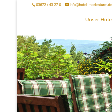
03672 / 43 27 0
info@hotel-marienturm.d
Unser Hote