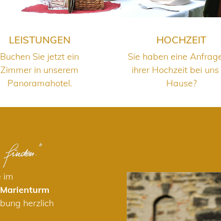
LEISTUNGEN
HOCHZEIT
Buchen Sie jetzt ein
Sie haben eine Anfrag
Zimmer in unserem
ihrer Hochzeit bei uns
Panoramahotel.
Hause?
e im
 Marienturm
bung herzlich