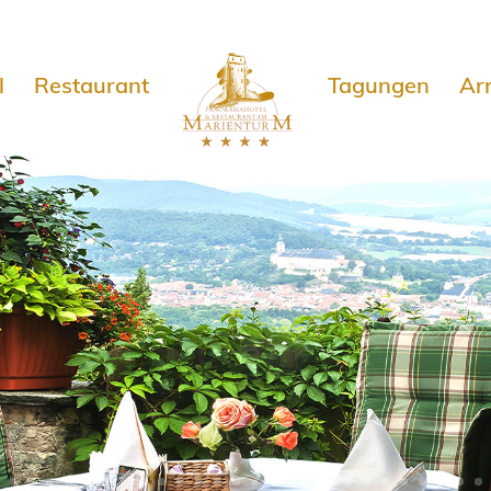
e
l
Restaurant
Tagungen
Ar