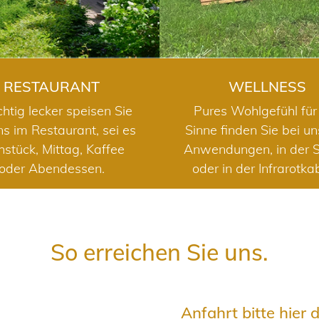
RESTAURANT
WELLNESS
chtig lecker speisen Sie
Pures Wohlgefühl für 
ns im Restaurant, sei es
Sinne finden Sie bei u
hstück, Mittag, Kaffee
Anwendungen, in der 
oder Abendessen.
oder in der Infrarotka
So erreichen Sie uns.
Anfahrt bitte hier 