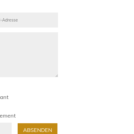
rant
gement
ABSENDEN