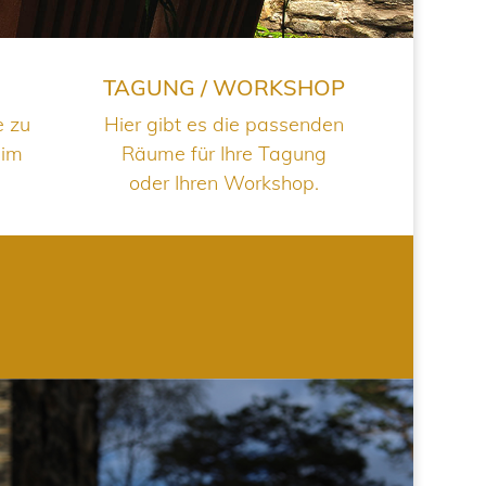
TAGUNG / WORKSHOP
e zu
Hier gibt es die passenden
 im
Räume für Ihre Tagung
oder Ihren Workshop.