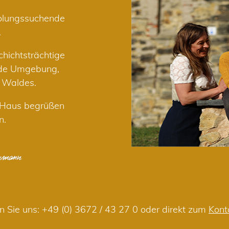
holungssuchende
.
hichtsträchtige
nde Umgebung,
r Waldes.
m Haus begrüßen
n.
n Sie uns:
+49 (0) 3672 / 43 27 0
oder direkt zum
Kont