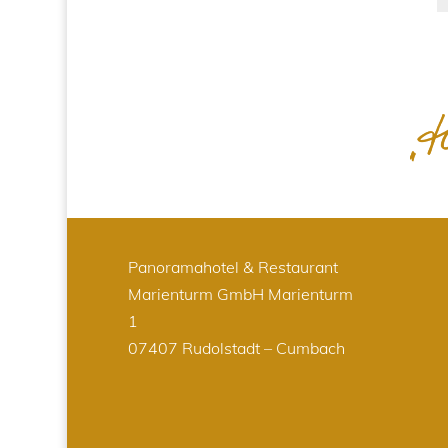
Panoramahotel & Restaurant
Marienturm GmbH
Marienturm
1
07407 Rudolstadt – Cumbach