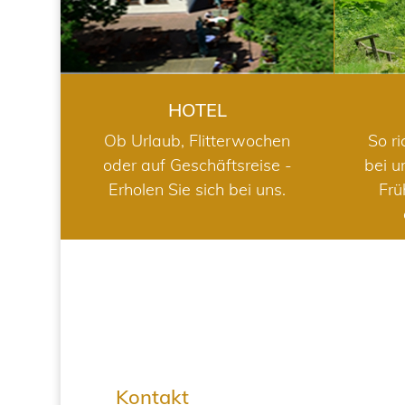
HOTEL
Ob Urlaub, Flitterwochen
So ri
oder auf Geschäftsreise -
bei u
Erholen Sie sich bei uns.
Frü
Kontakt