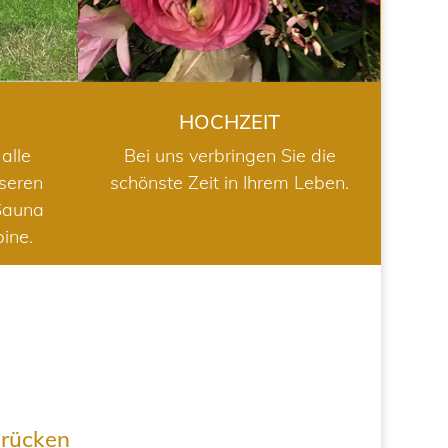
HOCHZEIT
alle
Bei uns verbringen Sie die
nseren
schönste Zeit in Ihrem Leben.
Sauna
bine.
drücken