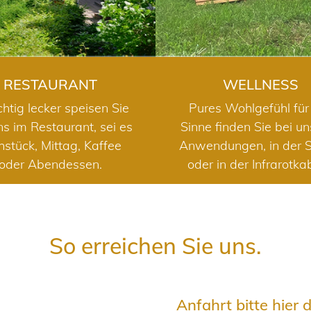
RESTAURANT
WELLNESS
chtig lecker speisen Sie
Pures Wohlgefühl für 
ns im Restaurant, sei es
Sinne finden Sie bei u
hstück, Mittag, Kaffee
Anwendungen, in der 
oder Abendessen.
oder in der Infrarotka
So erreichen Sie uns.
Anfahrt bitte hier 