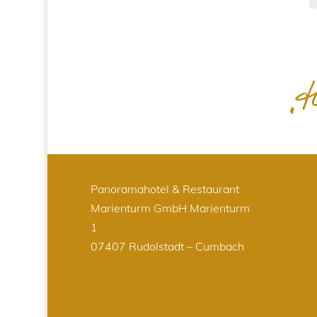
Panoramahotel & Restaurant
Marienturm GmbH
Marienturm
1
07407 Rudolstadt – Cumbach