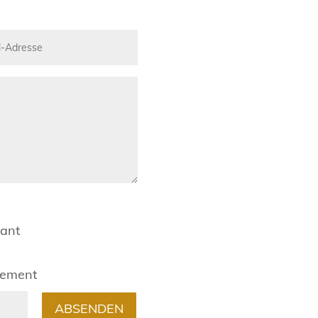
rant
gement
ABSENDEN