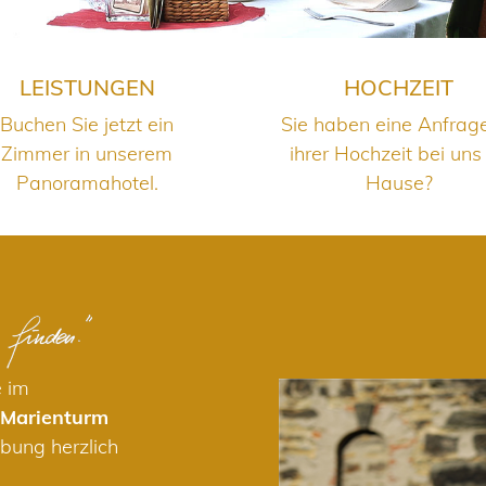
LEISTUNGEN
HOCHZEIT
Buchen Sie jetzt ein
Sie haben eine Anfrag
Zimmer in unserem
ihrer Hochzeit bei uns
Panoramahotel.
Hause?
e im
 Marienturm
bung herzlich