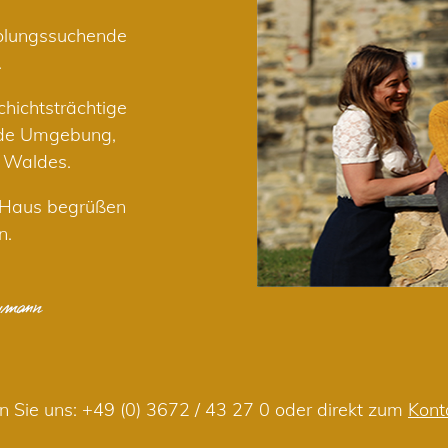
holungssuchende
.
hichtsträchtige
nde Umgebung,
r Waldes.
m Haus begrüßen
n.
n Sie uns:
+49 (0) 3672 / 43 27 0
oder direkt zum
Kont