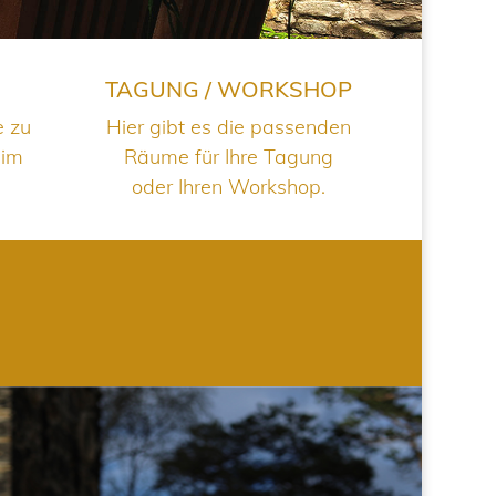
TAGUNG / WORKSHOP
e zu
Hier gibt es die passenden
 im
Räume für Ihre Tagung
oder Ihren Workshop.