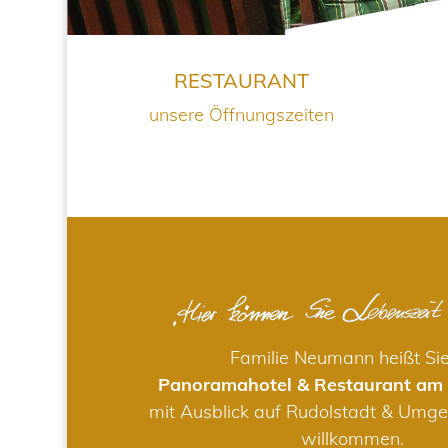
RESTAURANT
unsere Öffnungszeiten
Familie Neumann heißt Si
Panoramahotel & Restaurant am
mit Ausblick auf Rudolstadt & Umge
willkommen.