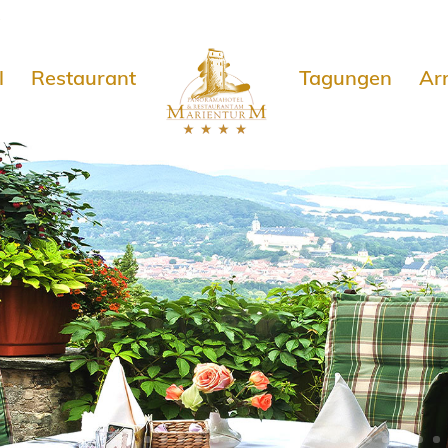
e
l
Restaurant
Tagungen
Ar