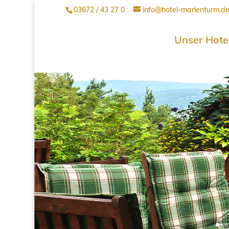
03672 / 43 27 0
info@hotel-marienturm.d
Unser Hote