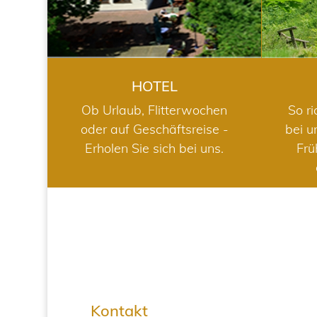
HOTEL
Ob Urlaub, Flitterwochen
So ri
oder auf Geschäftsreise -
bei u
Erholen Sie sich bei uns.
Frü
Kontakt