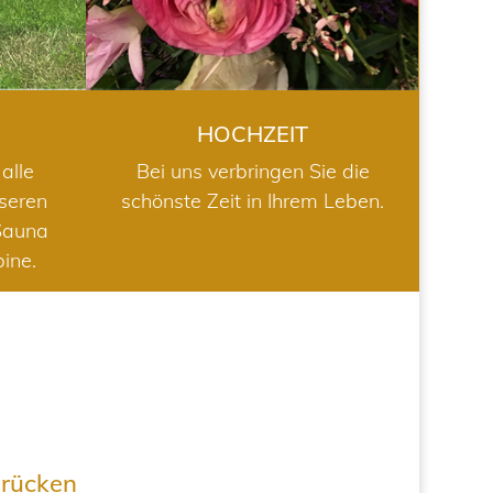
HOCHZEIT
alle
Bei uns verbringen Sie die
nseren
schönste Zeit in Ihrem Leben.
Sauna
bine.
drücken