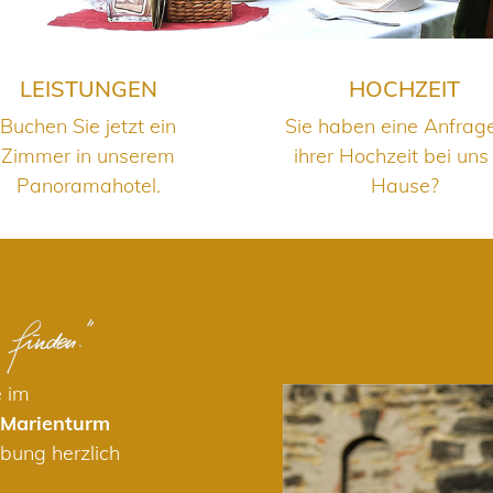
LEISTUNGEN
HOCHZEIT
Buchen Sie jetzt ein
Sie haben eine Anfrag
Zimmer in unserem
ihrer Hochzeit bei uns
Panoramahotel.
Hause?
e im
 Marienturm
bung herzlich