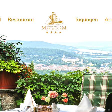
e
l
Restaurant
Tagungen
Ar