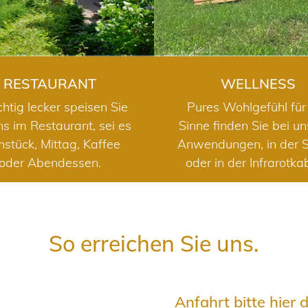
RESTAURANT
WELLNESS
chtig lecker speisen Sie
Pures Wohlgefühl für 
ns im Restaurant, sei es
Sinne finden Sie bei u
hstück, Mittag, Kaffee
Anwendungen, in der 
oder Abendessen.
oder in der Infrarotka
So erreichen Sie uns.
Anfahrt bitte hier 