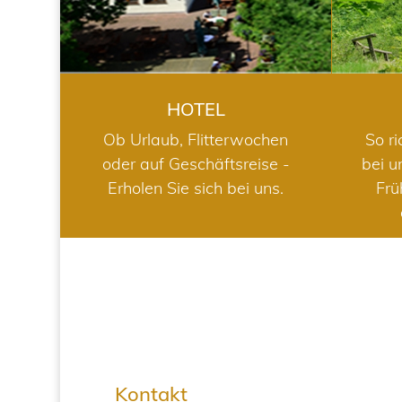
HOTEL
Ob Urlaub, Flitterwochen
So ri
oder auf Geschäftsreise -
bei u
Erholen Sie sich bei uns.
Frü
Kontakt