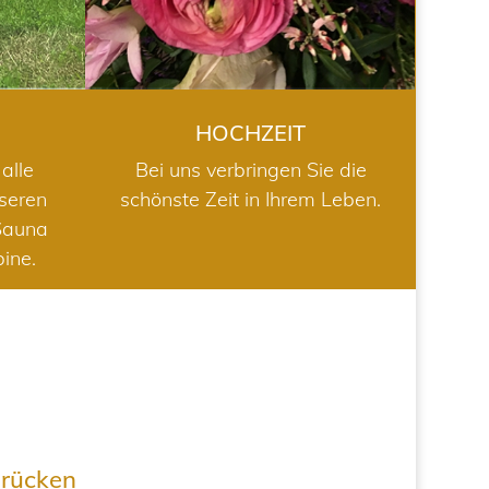
HOCHZEIT
alle
Bei uns verbringen Sie die
nseren
schönste Zeit in Ihrem Leben.
Sauna
bine.
drücken