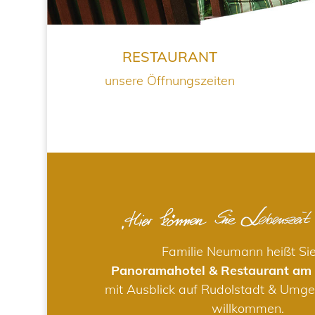
RESTAURANT
unsere Öffnungszeiten
Familie Neumann heißt Si
Panoramahotel & Restaurant am
mit Ausblick auf Rudolstadt & Umge
willkommen.