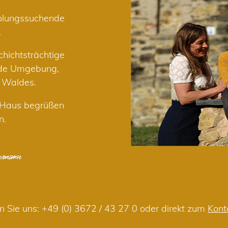
holungssuchende
.
hichtsträchtige
nde Umgebung,
r Waldes.
m Haus begrüßen
n.
n Sie uns:
+49 (0) 3672 / 43 27 0
oder direkt zum
Kont