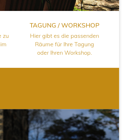
TAGUNG / WORKSHOP
e zu
Hier gibt es die passenden
 im
Räume für Ihre Tagung
oder Ihren Workshop.