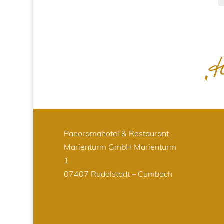
Panoramahotel & Restaurant
Marienturm GmbH
Marienturm
1
07407 Rudolstadt – Cumbach