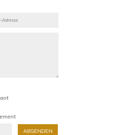
rant
gement
ABSENDEN