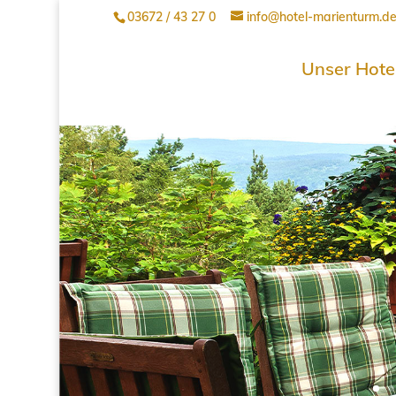
03672 / 43 27 0
info@hotel-marienturm.d
Unser Hote