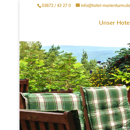
03672 / 43 27 0
info@hotel-marienturm.d
Unser Hote