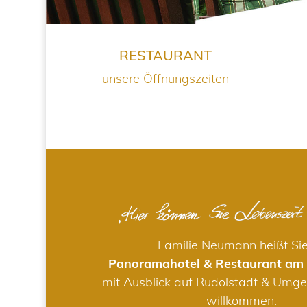
RESTAURANT
unsere Öffnungszeiten
Familie Neumann heißt Si
Panoramahotel & Restaurant am
mit Ausblick auf Rudolstadt & Umge
willkommen.