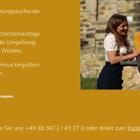
holungssuchende
.
hichtsträchtige
nde Umgebung,
r Waldes.
m Haus begrüßen
n.
n Sie uns:
+49 (0) 3672 / 43 27 0
oder direkt zum
Kont