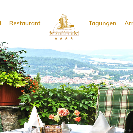
e
l
Restaurant
Tagungen
Ar