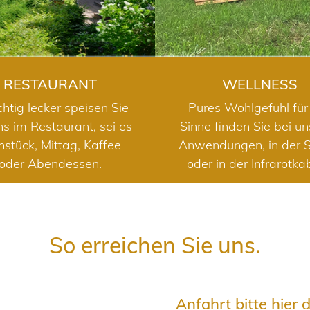
RESTAURANT
WELLNESS
chtig lecker speisen Sie
Pures Wohlgefühl für 
ns im Restaurant, sei es
Sinne finden Sie bei u
hstück, Mittag, Kaffee
Anwendungen, in der 
oder Abendessen.
oder in der Infrarotka
So erreichen Sie uns.
Anfahrt bitte hier 