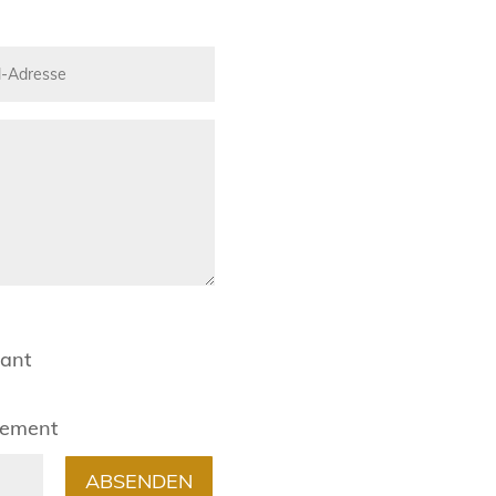
rant
gement
ABSENDEN