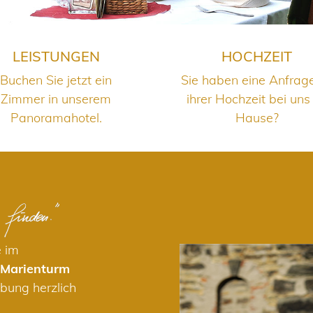
LEISTUNGEN
HOCHZEIT
Buchen Sie jetzt ein
Sie haben eine Anfrag
Zimmer in unserem
ihrer Hochzeit bei uns
Panoramahotel.
Hause?
e im
 Marienturm
bung herzlich