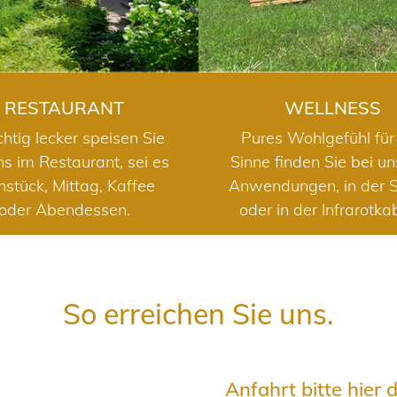
RESTAURANT
WELLNESS
chtig lecker speisen Sie
Pures Wohlgefühl für 
ns im Restaurant, sei es
Sinne finden Sie bei u
hstück, Mittag, Kaffee
Anwendungen, in der 
oder Abendessen.
oder in der Infrarotka
So erreichen Sie uns.
Anfahrt bitte hier 