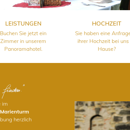
LEISTUNGEN
HOCHZEIT
Buchen Sie jetzt ein
Sie haben eine Anfrag
Zimmer in unserem
ihrer Hochzeit bei uns
Panoramahotel.
Hause?
e im
 Marienturm
bung herzlich