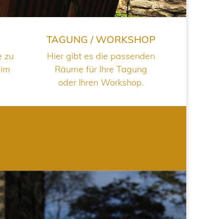
TAGUNG / WORKSHOP
e zu
Hier gibt es die passenden
 im
Räume für Ihre Tagung
oder Ihren Workshop.