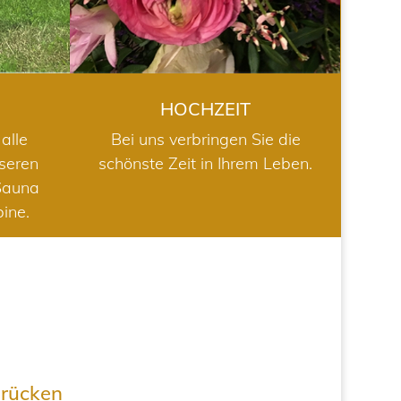
HOCHZEIT
alle
Bei uns verbringen Sie die
nseren
schönste Zeit in Ihrem Leben.
Sauna
bine.
drücken