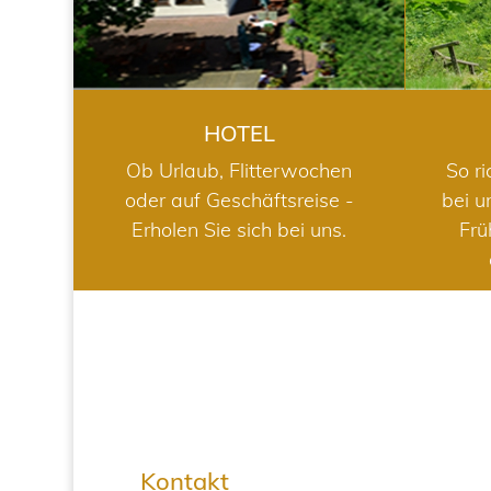
HOTEL
Ob Urlaub, Flitterwochen
So ri
oder auf Geschäftsreise -
bei u
Erholen Sie sich bei uns.
Frü
Kontakt