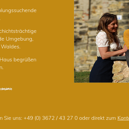
holungssuchende
.
hichtsträchtige
nde Umgebung,
r Waldes.
m Haus begrüßen
n.
n Sie uns:
+49 (0) 3672 / 43 27 0
oder direkt zum
Kont