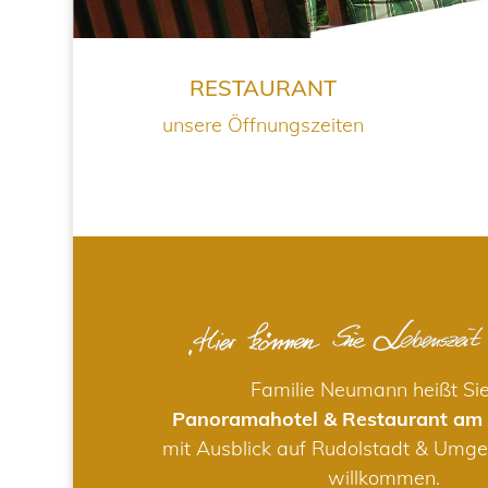
RESTAURANT
unsere Öffnungszeiten
Familie Neumann heißt Si
Panoramahotel & Restaurant am
mit Ausblick auf Rudolstadt & Umge
willkommen.