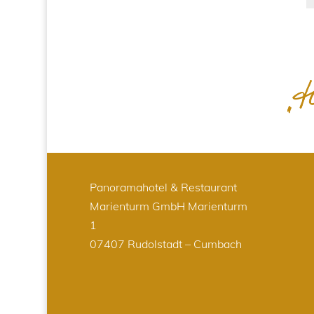
Panoramahotel & Restaurant
Marienturm GmbH
Marienturm
1
07407 Rudolstadt – Cumbach