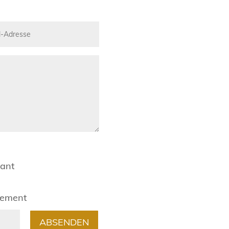
rant
gement
ABSENDEN