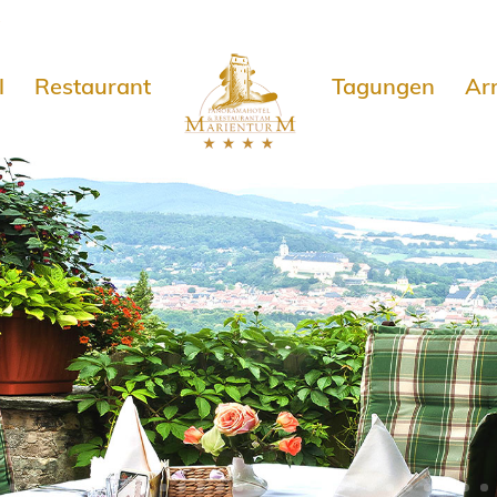
e
l
Restaurant
Tagungen
Ar