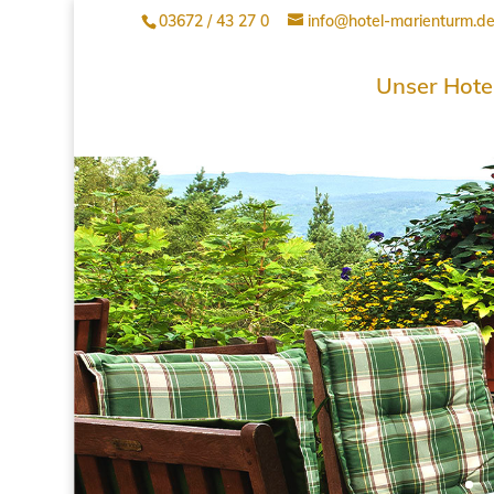
03672 / 43 27 0
info@hotel-marienturm.d
Unser Hote