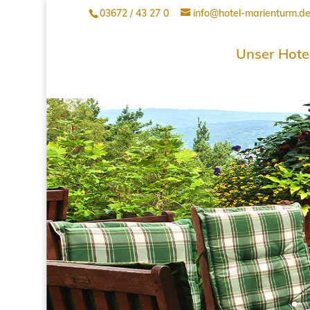
03672 / 43 27 0
info@hotel-marienturm.d
Unser Hote