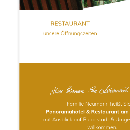
RESTAURANT
unsere Öffnungszeiten
Familie Neumann heißt Si
Panoramahotel & Restaurant am
mit Ausblick auf Rudolstadt & Umge
willkommen.