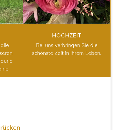
HOCHZEIT
alle
Bei uns verbringen Sie die
nseren
schönste Zeit in Ihrem Leben.
Sauna
bine.
drücken