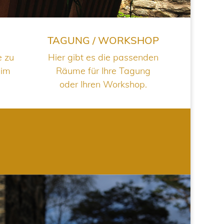
TAGUNG / WORKSHOP
e zu
Hier gibt es die passenden
 im
Räume für Ihre Tagung
oder Ihren Workshop.