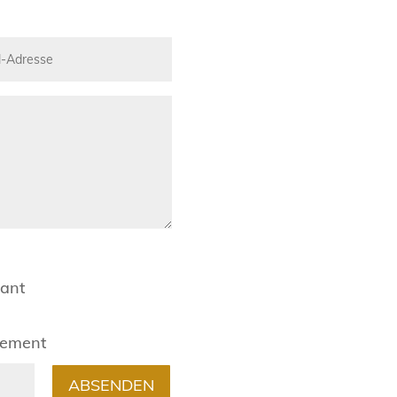
rant
gement
ABSENDEN