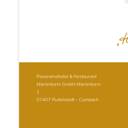
Panoramahotel & Restaurant
Marienturm GmbH
Marienturm
1
07407 Rudolstadt – Cumbach