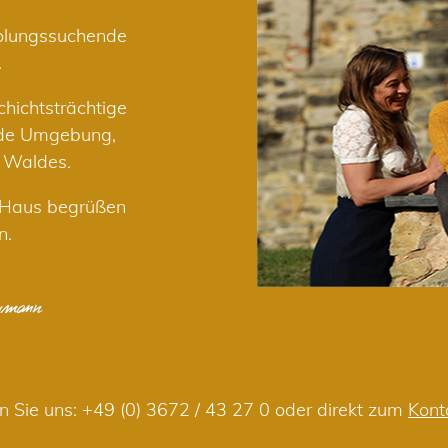
holungssuchende
.
hichtsträchtige
nde Umgebung,
r Waldes.
m Haus begrüßen
n.
n Sie uns:
+49 (0) 3672 / 43 27 0
oder direkt zum
Kont