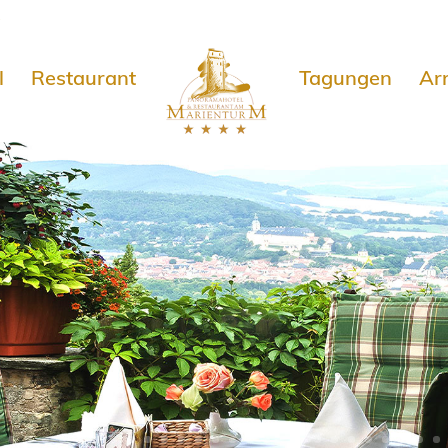
e
l
Restaurant
Tagungen
Ar