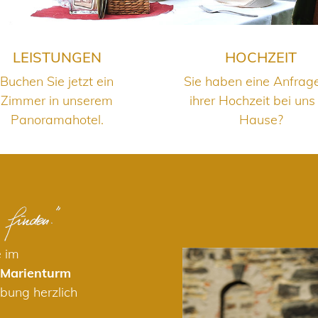
LEISTUNGEN
HOCHZEIT
Buchen Sie jetzt ein
Sie haben eine Anfrag
Zimmer in unserem
ihrer Hochzeit bei uns
Panoramahotel.
Hause?
e im
 Marienturm
bung herzlich