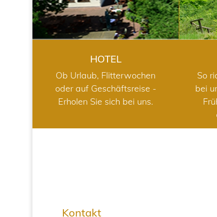
HOTEL
Ob Urlaub, Flitterwochen
So ri
oder auf Geschäftsreise -
bei u
Erholen Sie sich bei uns.
Frü
Kontakt