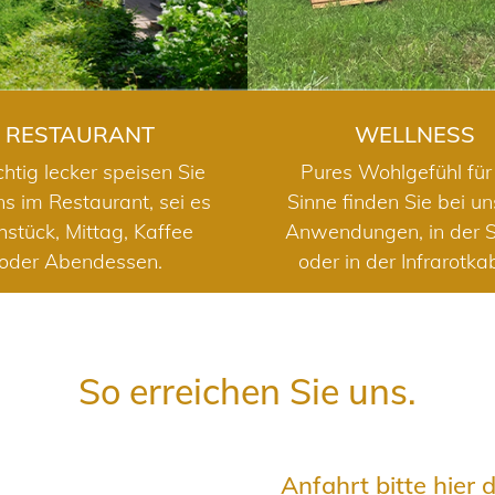
RESTAURANT
WELLNESS
chtig lecker speisen Sie
Pures Wohlgefühl für 
ns im Restaurant, sei es
Sinne finden Sie bei u
hstück, Mittag, Kaffee
Anwendungen, in der 
oder Abendessen.
oder in der Infrarotka
So erreichen Sie uns.
Anfahrt bitte hier 