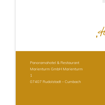
Panoramahotel & Restaurant
Marienturm GmbH
Marienturm
1
07407 Rudolstadt – Cumbach