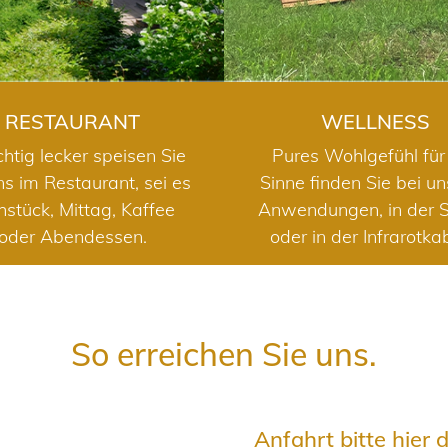
RESTAURANT
WELLNESS
chtig lecker speisen Sie
Pures Wohlgefühl für 
ns im Restaurant, sei es
Sinne finden Sie bei u
hstück, Mittag, Kaffee
Anwendungen, in der 
oder Abendessen.
oder in der Infrarotka
So erreichen Sie uns.
Anfahrt bitte hier 