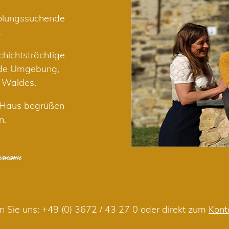
holungssuchende
.
hichtsträchtige
nde Umgebung,
r Waldes.
m Haus begrüßen
n.
n Sie uns:
+49 (0) 3672 / 43 27 0
oder direkt zum
Kont