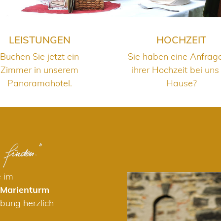
LEISTUNGEN
HOCHZEIT
Buchen Sie jetzt ein
Sie haben eine Anfrag
Zimmer in unserem
ihrer Hochzeit bei uns
Panoramahotel.
Hause?
e im
 Marienturm
bung herzlich