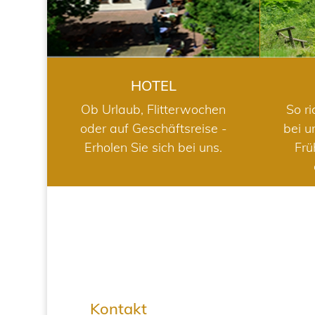
HOTEL
Ob Urlaub, Flitterwochen
So ri
oder auf Geschäftsreise -
bei u
Erholen Sie sich bei uns.
Frü
Kontakt