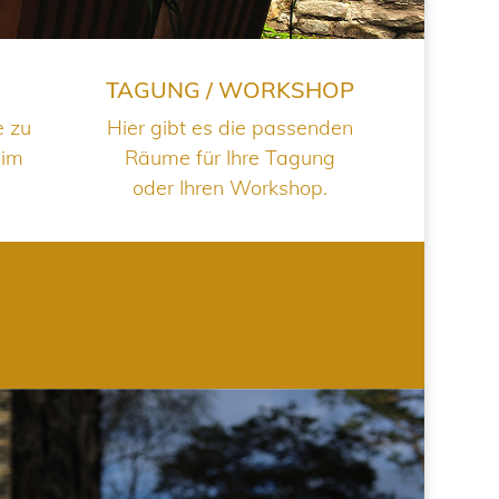
TAGUNG / WORKSHOP
e zu
Hier gibt es die passenden
 im
Räume für Ihre Tagung
oder Ihren Workshop.