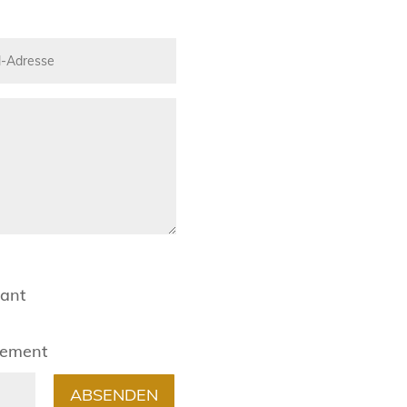
rant
gement
ABSENDEN