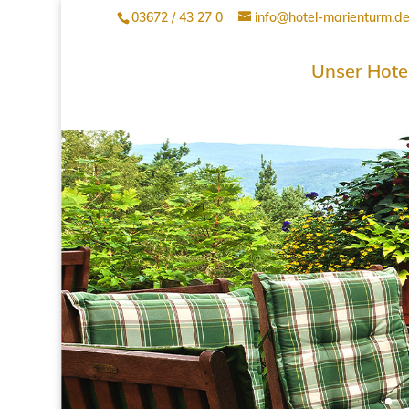
03672 / 43 27 0
info@hotel-marienturm.d
Unser Hote