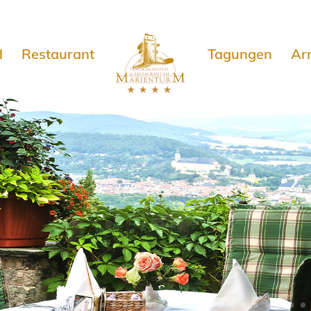
e
l
Restaurant
Tagungen
Ar