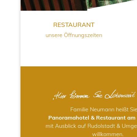
RESTAURANT
unsere Öffnungszeiten
Familie Neumann heißt Si
Panoramahotel & Restaurant am
mit Ausblick auf Rudolstadt & Umge
willkommen.