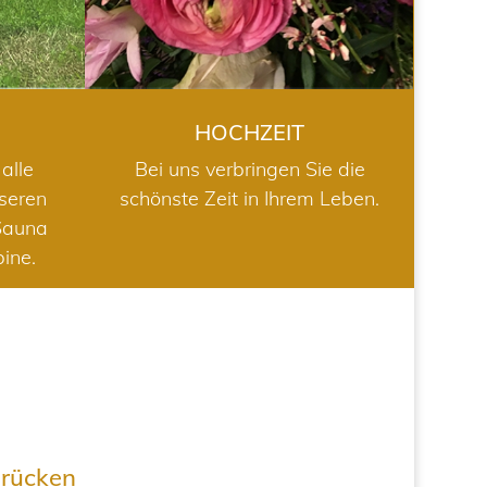
HOCHZEIT
alle
Bei uns verbringen Sie die
nseren
schönste Zeit in Ihrem Leben.
Sauna
bine.
drücken