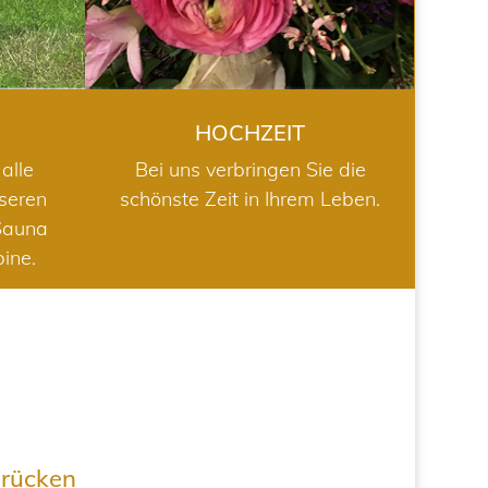
HOCHZEIT
alle
Bei uns verbringen Sie die
nseren
schönste Zeit in Ihrem Leben.
Sauna
bine.
drücken