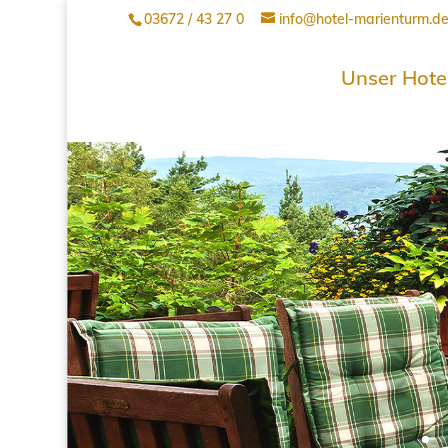
03672 / 43 27 0
info@hotel-marienturm.d
Unser Hote