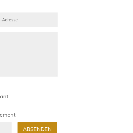
rant
gement
ABSENDEN