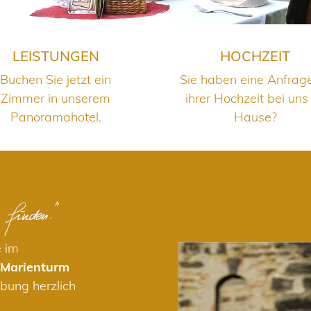
LEISTUNGEN
HOCHZEIT
Buchen Sie jetzt ein
Sie haben eine Anfrag
Zimmer in unserem
ihrer Hochzeit bei uns
Panoramahotel.
Hause?
e im
 Marienturm
bung herzlich