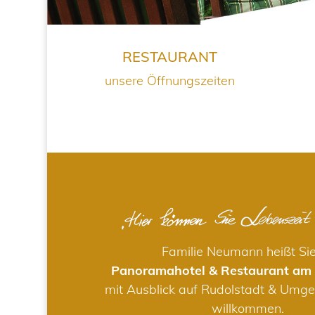
RESTAURANT
unsere Öffnungszeiten
Familie Neumann heißt Si
Panoramahotel & Restaurant am
mit Ausblick auf Rudolstadt & Umge
willkommen.