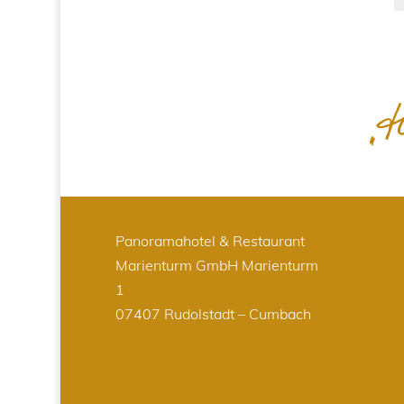
Panoramahotel & Restaurant
Marienturm GmbH
Marienturm
1
07407 Rudolstadt – Cumbach