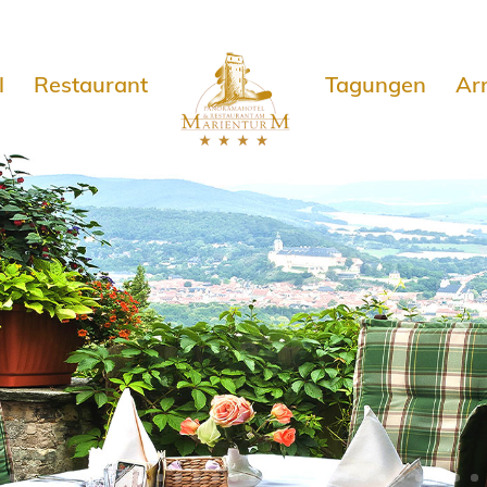
e
l
Restaurant
Tagungen
Ar