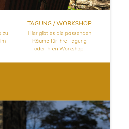
TAGUNG / WORKSHOP
e zu
Hier gibt es die passenden
 im
Räume für Ihre Tagung
oder Ihren Workshop.