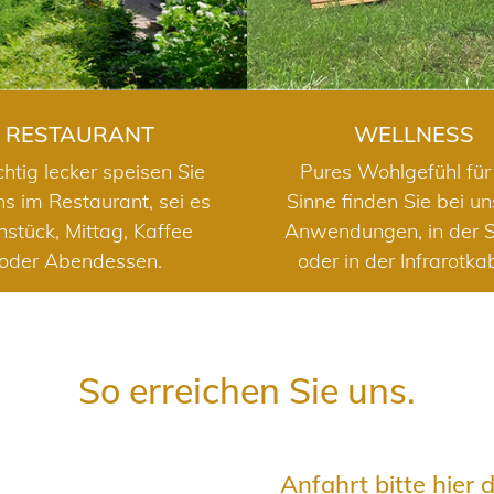
RESTAURANT
WELLNESS
chtig lecker speisen Sie
Pures Wohlgefühl für 
ns im Restaurant, sei es
Sinne finden Sie bei u
hstück, Mittag, Kaffee
Anwendungen, in der 
oder Abendessen.
oder in der Infrarotka
So erreichen Sie uns.
Anfahrt bitte hier 