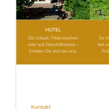
HOTEL
Ob Urlaub, Flitterwochen
So ri
oder auf Geschäftsreise -
bei u
Erholen Sie sich bei uns.
Frü
Kontakt