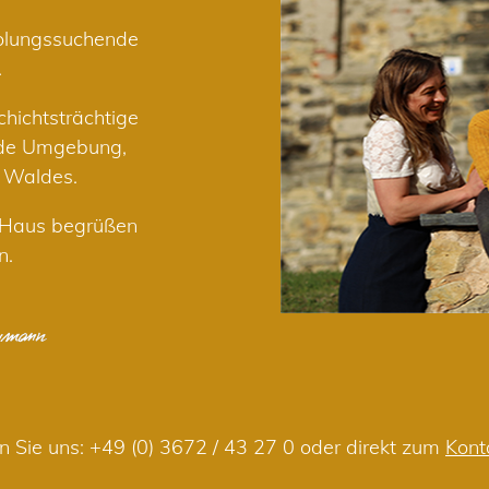
holungssuchende
.
hichtsträchtige
nde Umgebung,
r Waldes.
m Haus begrüßen
n.
n Sie uns:
+49 (0) 3672 / 43 27 0
oder direkt zum
Kont