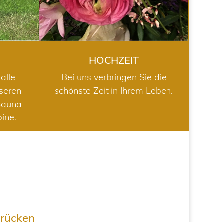
HOCHZEIT
alle
Bei uns verbringen Sie die
nseren
schönste Zeit in Ihrem Leben.
Sauna
bine.
drücken