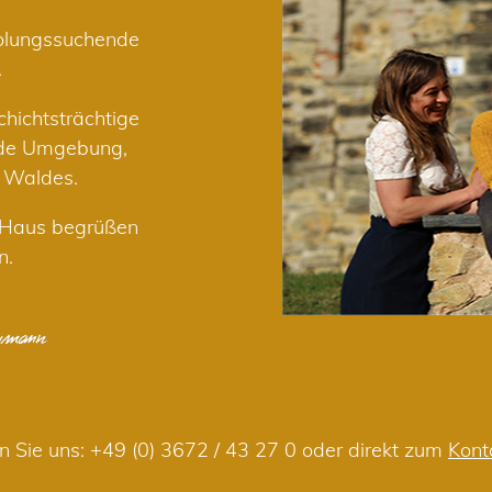
holungssuchende
.
hichtsträchtige
nde Umgebung,
r Waldes.
m Haus begrüßen
n.
n Sie uns:
+49 (0) 3672 / 43 27 0
oder direkt zum
Kont