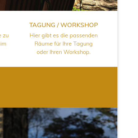
TAGUNG / WORKSHOP
e zu
Hier gibt es die passenden
 im
Räume für Ihre Tagung
oder Ihren Workshop.