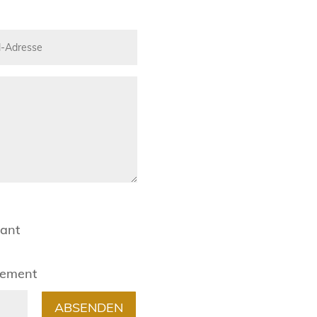
rant
gement
ABSENDEN