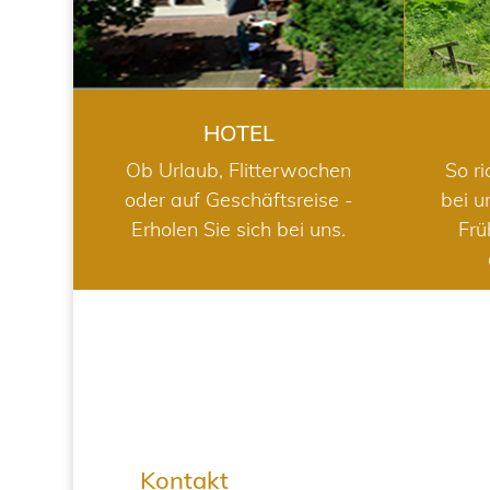
HOTEL
Ob Urlaub, Flitterwochen
So ri
oder auf Geschäftsreise -
bei u
Erholen Sie sich bei uns.
Frü
Kontakt