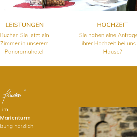
LEISTUNGEN
HOCHZEIT
Buchen Sie jetzt ein
Sie haben eine Anfrag
Zimmer in unserem
ihrer Hochzeit bei uns
Panoramahotel.
Hause?
e im
 Marienturm
bung herzlich