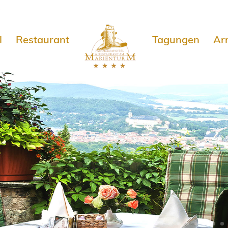
e
l
Restaurant
Tagungen
Ar