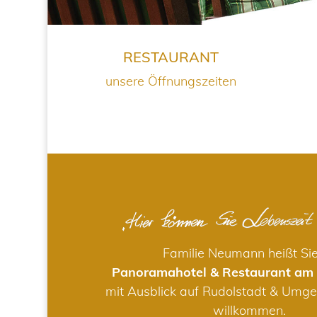
RESTAURANT
unsere Öffnungszeiten
Familie Neumann heißt Si
Panoramahotel & Restaurant am
mit Ausblick auf Rudolstadt & Umge
willkommen.