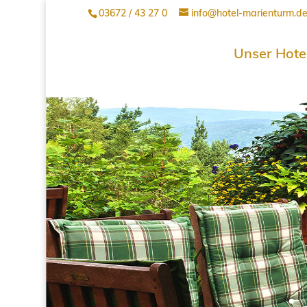
03672 / 43 27 0
info@hotel-marienturm.d
Unser Hote