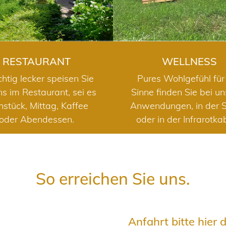
RESTAURANT
WELLNESS
chtig lecker speisen Sie
Pures Wohlgefühl für 
ns im Restaurant, sei es
Sinne finden Sie bei u
hstück, Mittag, Kaffee
Anwendungen, in der 
oder Abendessen.
oder in der Infrarotka
So erreichen Sie uns.
Anfahrt bitte hier 