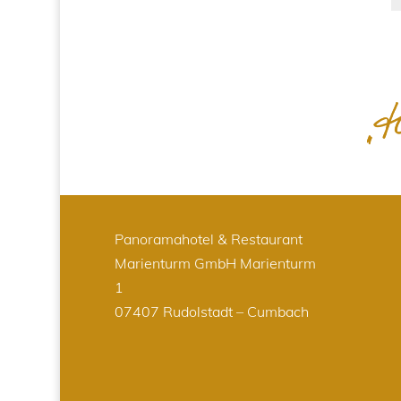
Panoramahotel & Restaurant
Marienturm GmbH
Marienturm
1
07407 Rudolstadt – Cumbach