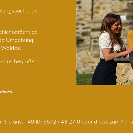
holungssuchende
.
hichtsträchtige
nde Umgebung,
r Waldes.
m Haus begrüßen
n.
n Sie uns:
+49 (0) 3672 / 43 27 0
oder direkt zum
Kont