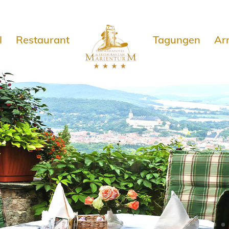
e
l
Restaurant
Tagungen
Ar