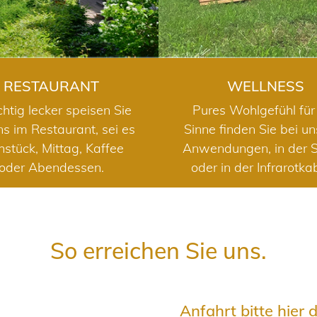
RESTAURANT
WELLNESS
chtig lecker speisen Sie
Pures Wohlgefühl für 
ns im Restaurant, sei es
Sinne finden Sie bei u
hstück, Mittag, Kaffee
Anwendungen, in der 
oder Abendessen.
oder in der Infrarotka
So erreichen Sie uns.
Anfahrt bitte hier 