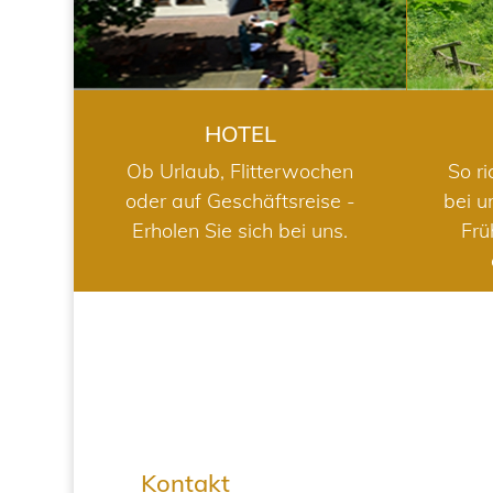
HOTEL
Ob Urlaub, Flitterwochen
So ri
oder auf Geschäftsreise -
bei u
Erholen Sie sich bei uns.
Frü
Kontakt