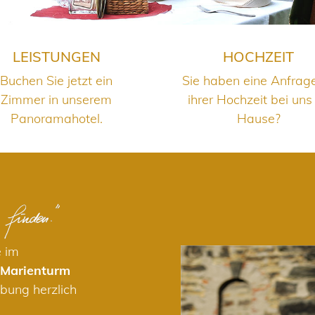
LEISTUNGEN
HOCHZEIT
Buchen Sie jetzt ein
Sie haben eine Anfrag
Zimmer in unserem
ihrer Hochzeit bei uns
Panoramahotel.
Hause?
e im
 Marienturm
bung herzlich