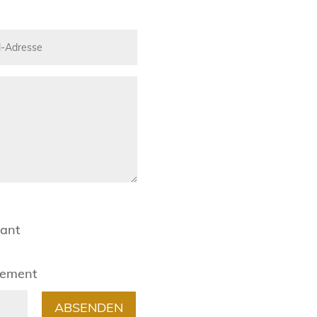
rant
gement
ABSENDEN