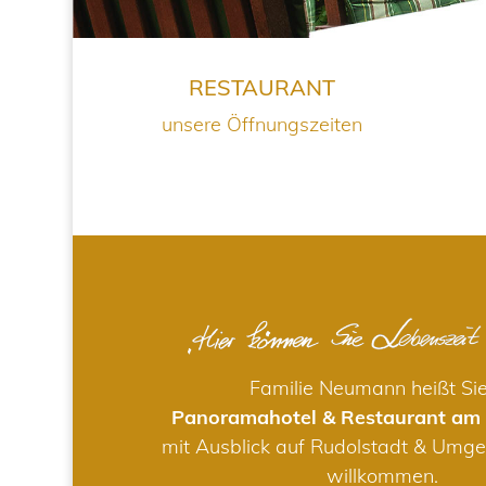
RESTAURANT
unsere Öffnungszeiten
Familie Neumann heißt Si
Panoramahotel & Restaurant am
mit Ausblick auf Rudolstadt & Umge
willkommen.