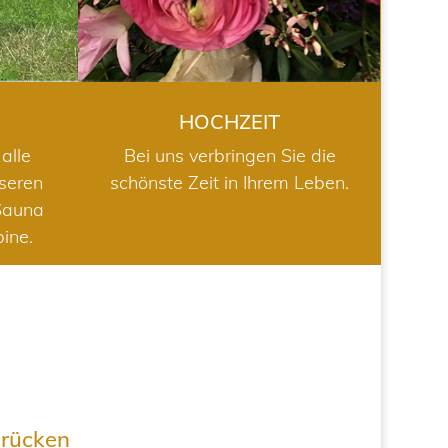
HOCHZEIT
alle
Bei uns verbringen Sie die
nseren
schönste Zeit in Ihrem Leben.
Sauna
bine.
drücken