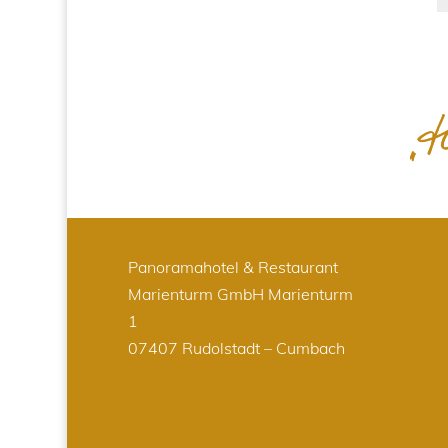
Panoramahotel & Restaurant
Marienturm GmbH
Marienturm
1
07407 Rudolstadt – Cumbach