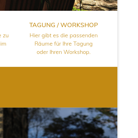
TAGUNG / WORKSHOP
e zu
Hier gibt es die passenden
 im
Räume für Ihre Tagung
oder Ihren Workshop.