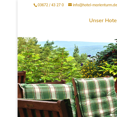
03672 / 43 27 0
info@hotel-marienturm.d
Unser Hote