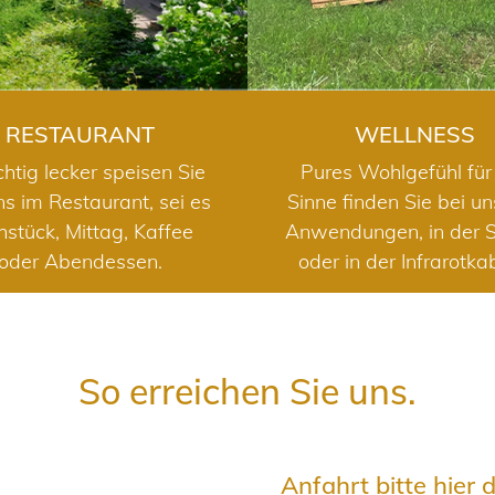
RESTAURANT
WELLNESS
chtig lecker speisen Sie
Pures Wohlgefühl für 
ns im Restaurant, sei es
Sinne finden Sie bei u
hstück, Mittag, Kaffee
Anwendungen, in der 
oder Abendessen.
oder in der Infrarotka
So erreichen Sie uns.
Anfahrt bitte hier 