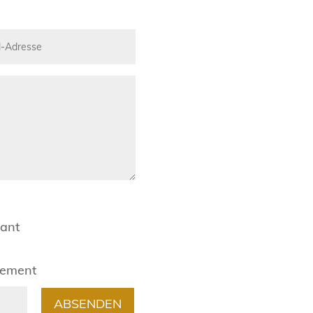
rant
gement
ABSENDEN