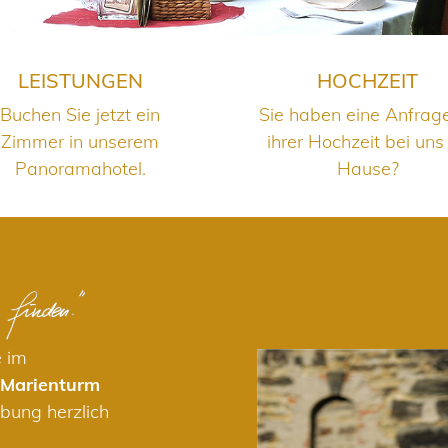
LEISTUNGEN
HOCHZEIT
Buchen Sie jetzt ein
Sie haben eine Anfrag
Zimmer in unserem
ihrer Hochzeit bei uns
Panoramahotel.
Hause?
e im
 Marienturm
bung herzlich