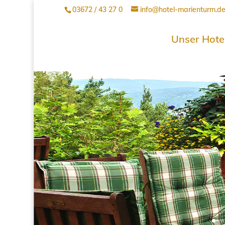
03672 / 43 27 0
info@hotel-marienturm.d
Unser Hote