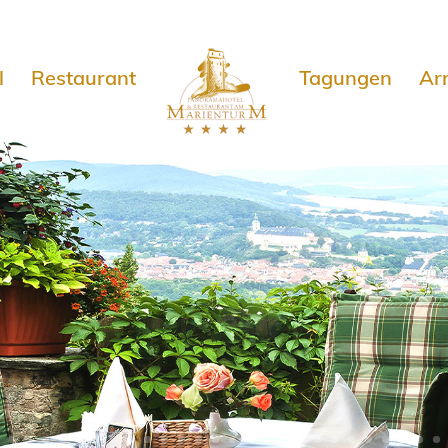
e
l
Restaurant
Tagungen
Ar