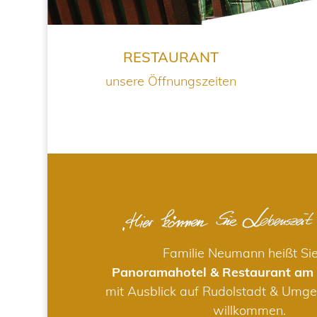
RESTAURANT
unsere Öffnungszeiten
Familie Neumann heißt Si
Panoramahotel & Restaurant am
mit Ausblick auf Rudolstadt & Umge
willkommen.