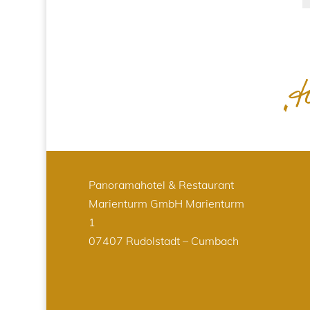
Panoramahotel & Restaurant
Marienturm GmbH
Marienturm
1
07407 Rudolstadt – Cumbach