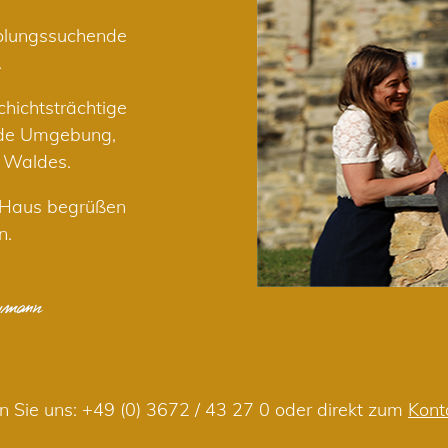
holungssuchende
.
hichtsträchtige
nde Umgebung,
r Waldes.
m Haus begrüßen
n.
n Sie uns:
+49 (0) 3672 / 43 27 0
oder direkt zum
Kont