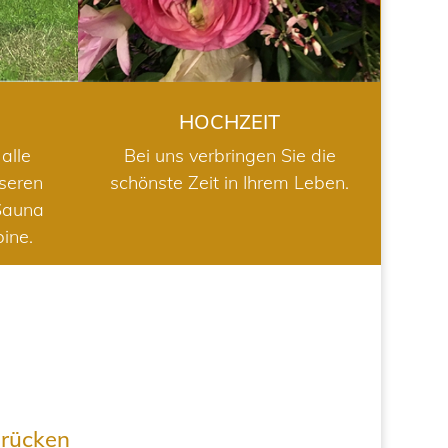
HOCHZEIT
alle
Bei uns verbringen Sie die
nseren
schönste Zeit in Ihrem Leben.
Sauna
bine.
drücken