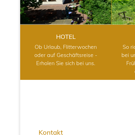
HOTEL
Ob Urlaub, Flitterwochen
So ri
oder auf Geschäftsreise -
bei u
Erholen Sie sich bei uns.
Frü
Kontakt