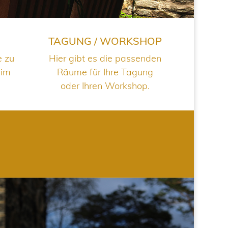
TAGUNG / WORKSHOP
e zu
Hier gibt es die passenden
 im
Räume für Ihre Tagung
oder Ihren Workshop.