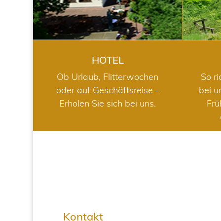
HOTEL
Ob Urlaub, Flitterwochen
So ri
oder auf Geschäftsreise -
bei u
Erholen Sie sich bei uns.
Frü
Kontakt