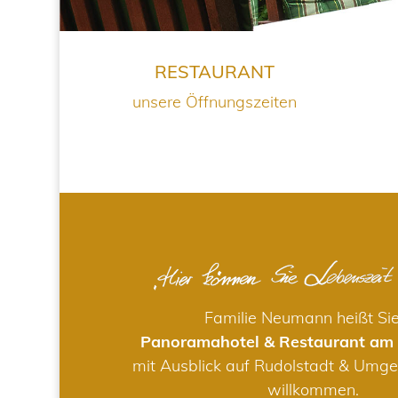
RESTAURANT
unsere Öffnungszeiten
Familie Neumann heißt Si
Panoramahotel & Restaurant am
mit Ausblick auf Rudolstadt & Umge
willkommen.