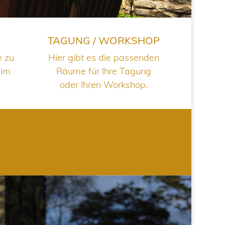
TAGUNG / WORKSHOP
e zu
Hier gibt es die passenden
 im
Räume für Ihre Tagung
oder Ihren Workshop.