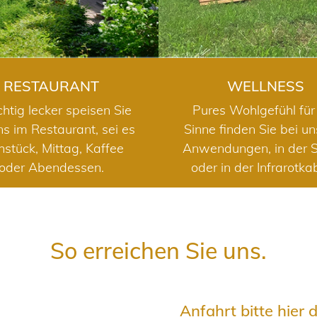
RESTAURANT
WELLNESS
chtig lecker speisen Sie
Pures Wohlgefühl für 
ns im Restaurant, sei es
Sinne finden Sie bei u
hstück, Mittag, Kaffee
Anwendungen, in der 
oder Abendessen.
oder in der Infrarotka
So erreichen Sie uns.
Anfahrt bitte hier 