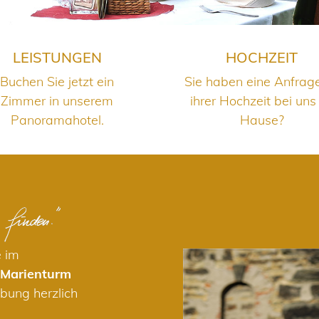
LEISTUNGEN
HOCHZEIT
Buchen Sie jetzt ein
Sie haben eine Anfrag
Zimmer in unserem
ihrer Hochzeit bei uns
Panoramahotel.
Hause?
e im
 Marienturm
bung herzlich