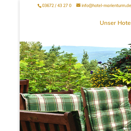
03672 / 43 27 0
info@hotel-marienturm.d
Unser Hote