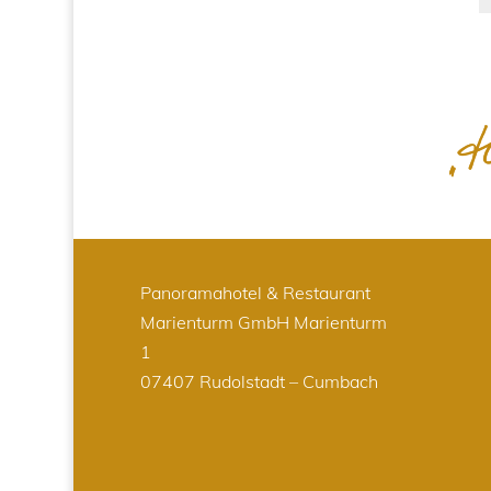
Panoramahotel & Restaurant
Marienturm GmbH
Marienturm
1
07407 Rudolstadt – Cumbach