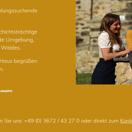
holungssuchende
.
hichtsträchtige
nde Umgebung,
r Waldes.
m Haus begrüßen
n.
n Sie uns:
+49 (0) 3672 / 43 27 0
oder direkt zum
Kont