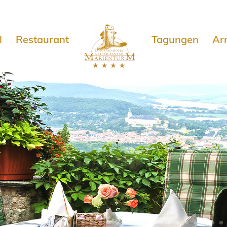
e
l
Restaurant
Tagungen
Ar