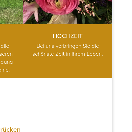
HOCHZEIT
alle
Bei uns verbringen Sie die
nseren
schönste Zeit in Ihrem Leben.
Sauna
bine.
drücken