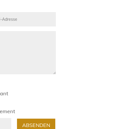
rant
gement
ABSENDEN