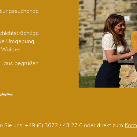
holungssuchende
.
hichtsträchtige
nde Umgebung,
r Waldes.
m Haus begrüßen
n.
n Sie uns:
+49 (0) 3672 / 43 27 0
oder direkt zum
Kont