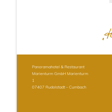
Panoramahotel & Restaurant
Marienturm GmbH
Marienturm
1
07407 Rudolstadt – Cumbach