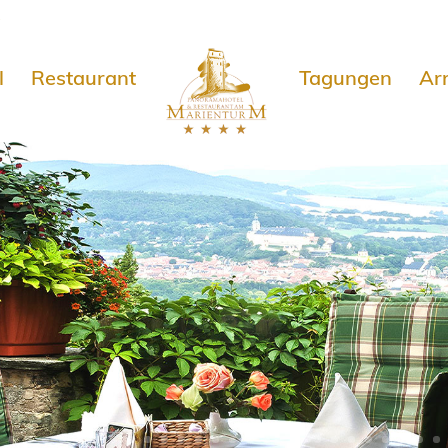
e
l
Restaurant
Tagungen
Ar