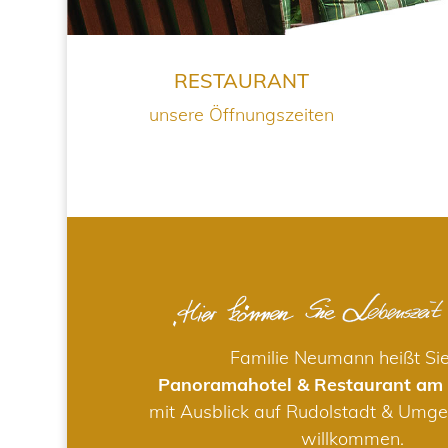
RESTAURANT
unsere Öffnungszeiten
Familie Neumann heißt Si
Panoramahotel & Restaurant am
mit Ausblick auf Rudolstadt & Umge
willkommen.