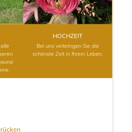
HOCHZEIT
alle
Bei uns verbringen Sie die
nseren
schönste Zeit in Ihrem Leben.
Sauna
bine.
drücken