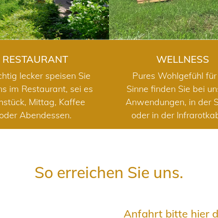
RESTAURANT
WELLNESS
chtig lecker speisen Sie
Pures Wohlgefühl für 
ns im Restaurant, sei es
Sinne finden Sie bei u
hstück, Mittag, Kaffee
Anwendungen, in der 
oder Abendessen.
oder in der Infrarotka
So erreichen Sie uns.
Anfahrt bitte hier 