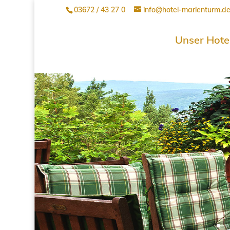
03672 / 43 27 0
info@hotel-marienturm.d
Unser Hote