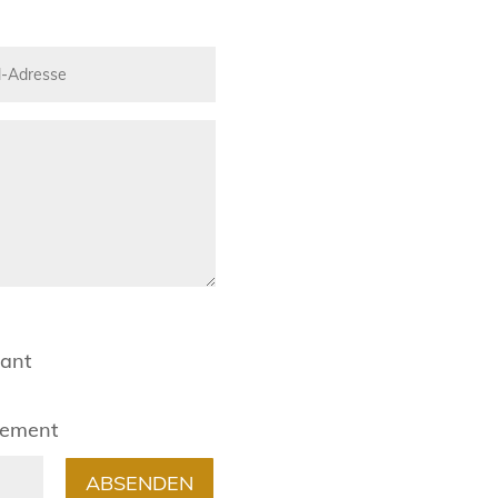
rant
gement
ABSENDEN