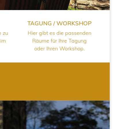
TAGUNG / WORKSHOP
e zu
Hier gibt es die passenden
 im
Räume für Ihre Tagung
oder Ihren Workshop.