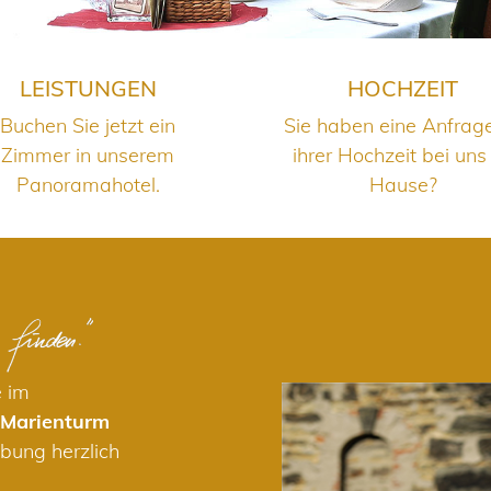
LEISTUNGEN
HOCHZEIT
Buchen Sie jetzt ein
Sie haben eine Anfrag
Zimmer in unserem
ihrer Hochzeit bei uns
Panoramahotel.
Hause?
e im
 Marienturm
bung herzlich