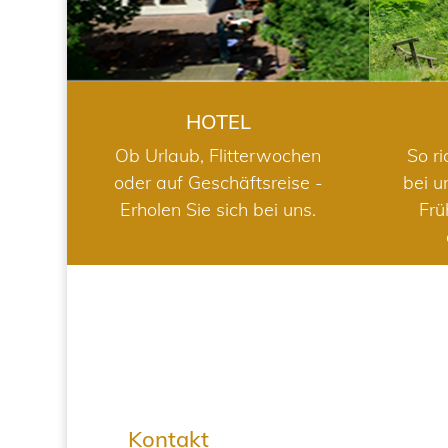
HOTEL
Ob Urlaub, Flitterwochen
So ri
oder auf Geschäftsreise -
bei u
Erholen Sie sich bei uns.
Frü
Kontakt