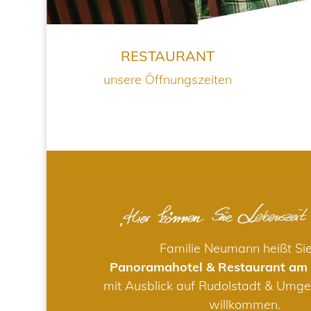
RESTAURANT
unsere Öffnungszeiten
Familie Neumann heißt Si
Panoramahotel & Restaurant am
mit Ausblick auf Rudolstadt & Umge
willkommen.