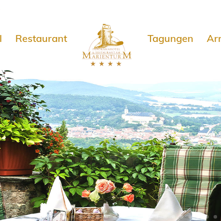
e
l
Restaurant
Tagungen
Ar