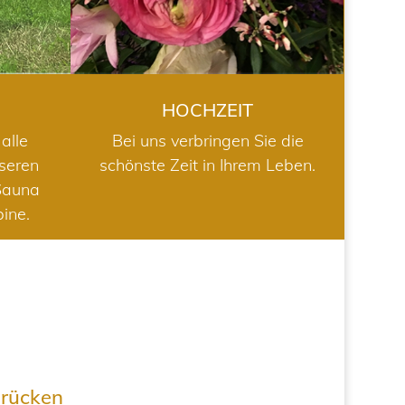
HOCHZEIT
alle
Bei uns verbringen Sie die
nseren
schönste Zeit in Ihrem Leben.
Sauna
bine.
drücken