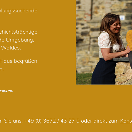
holungssuchende
.
hichtsträchtige
nde Umgebung,
r Waldes.
m Haus begrüßen
n.
n Sie uns:
+49 (0) 3672 / 43 27 0
oder direkt zum
Kont