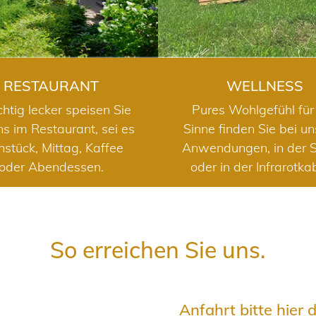
RESTAURANT
WELLNESS
chtig lecker speisen Sie
Pures Wohlgefühl für 
ns im Restaurant, sei es
Sinne finden Sie bei u
hstück, Mittag, Kaffee
Anwendungen, in der 
oder Abendessen.
oder in der Infrarotka
So erreichen Sie uns.
Anfahrt bitte hier 