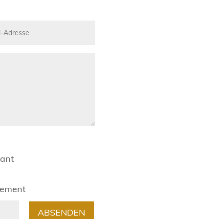
rant
gement
ABSENDEN