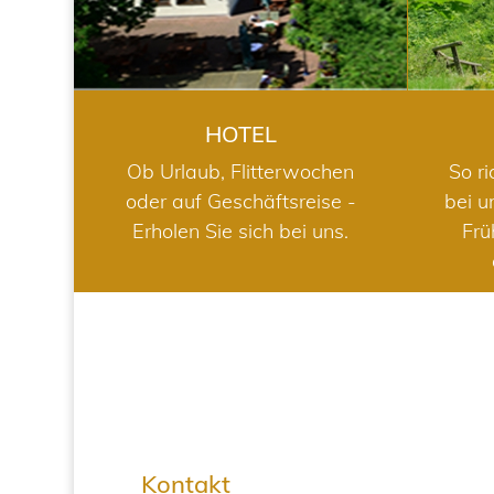
HOTEL
Ob Urlaub, Flitterwochen
So ri
oder auf Geschäftsreise -
bei u
Erholen Sie sich bei uns.
Frü
Kontakt