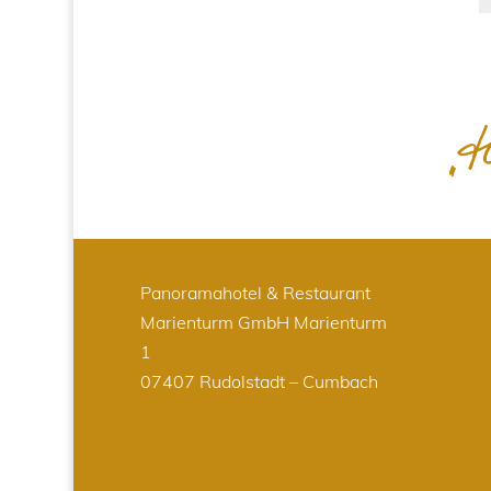
Panoramahotel & Restaurant
Marienturm GmbH
Marienturm
1
07407 Rudolstadt – Cumbach