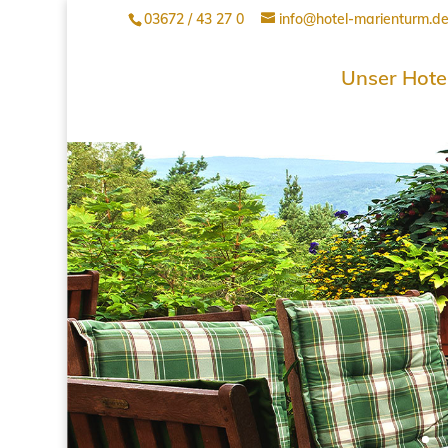
03672 / 43 27 0
info@hotel-marienturm.d
Unser Hote