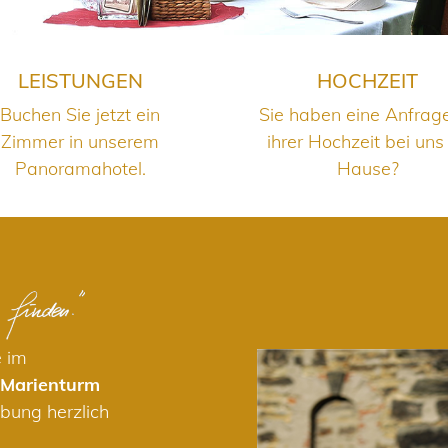
LEISTUNGEN
HOCHZEIT
Buchen Sie jetzt ein
Sie haben eine Anfrag
Zimmer in unserem
ihrer Hochzeit bei uns
Panoramahotel.
Hause?
e im
 Marienturm
bung herzlich