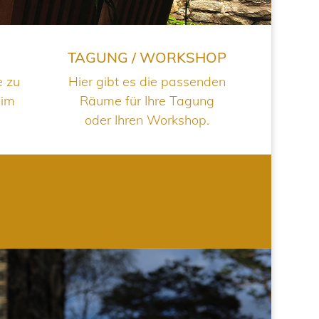
TAGUNG / WORKSHOP
e zu
Hier gibt es die passenden
 im
Räume für Ihre Tagung
oder Ihren Workshop.