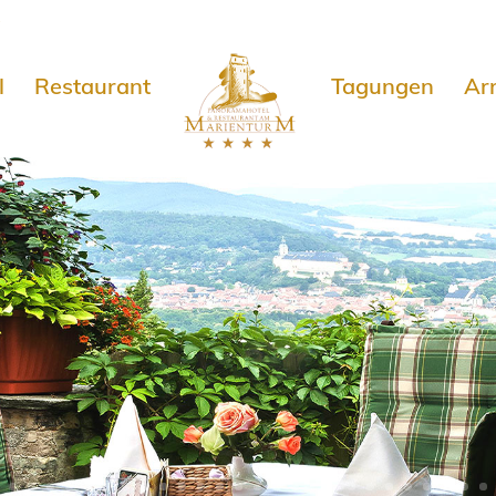
e
l
Restaurant
Tagungen
Ar