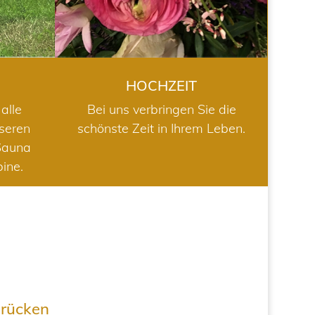
HOCHZEIT
alle
Bei uns verbringen Sie die
nseren
schönste Zeit in Ihrem Leben.
Sauna
bine.
drücken