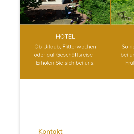
HOTEL
Ob Urlaub, Flitterwochen
So ri
oder auf Geschäftsreise -
bei u
Erholen Sie sich bei uns.
Frü
Kontakt