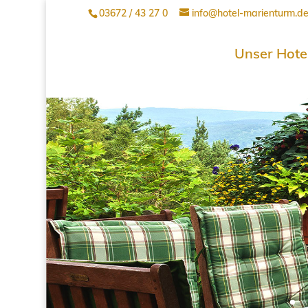
03672 / 43 27 0
info@hotel-marienturm.d
Unser Hote