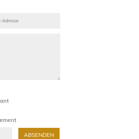
rant
gement
ABSENDEN