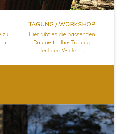
TAGUNG / WORKSHOP
e zu
Hier gibt es die passenden
 im
Räume für Ihre Tagung
oder Ihren Workshop.