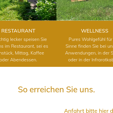
RESTAURANT
WELLNESS
chtig lecker speisen Sie
Pures Wohlgefühl für 
ns im Restaurant, sei es
Sinne finden Sie bei u
hstück, Mittag, Kaffee
Anwendungen, in der 
oder Abendessen.
oder in der Infrarotka
So erreichen Sie uns.
Anfahrt bitte hier 