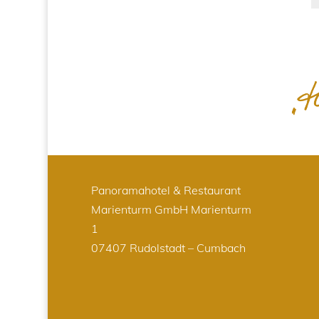
Panoramahotel & Restaurant
Marienturm GmbH
Marienturm
1
07407 Rudolstadt – Cumbach