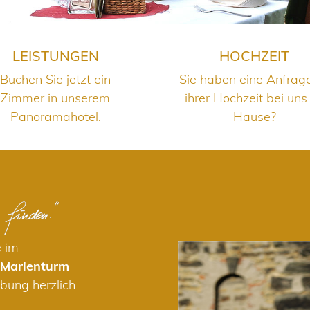
LEISTUNGEN
HOCHZEIT
Buchen Sie jetzt ein
Sie haben eine Anfrag
Zimmer in unserem
ihrer Hochzeit bei uns
Panoramahotel.
Hause?
e im
 Marienturm
bung herzlich