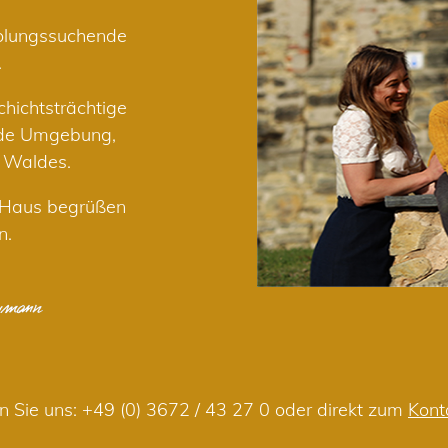
holungssuchende
.
hichtsträchtige
nde Umgebung,
r Waldes.
m Haus begrüßen
n.
n Sie uns:
+49 (0) 3672 / 43 27 0
oder direkt zum
Kont