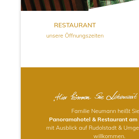
RESTAURANT
unsere Öffnungszeiten
Familie Neumann heißt Si
Panoramahotel & Restaurant am
mit Ausblick auf Rudolstadt & Umge
willkommen.