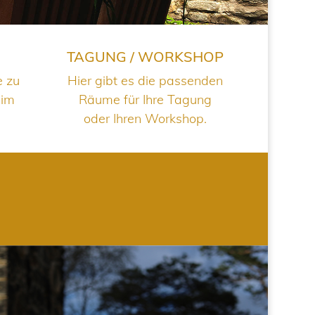
TAGUNG / WORKSHOP
e zu
Hier gibt es die passenden
 im
Räume für Ihre Tagung
oder Ihren Workshop.