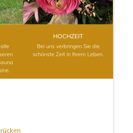
HOCHZEIT
alle
Bei uns verbringen Sie die
nseren
schönste Zeit in Ihrem Leben.
Sauna
bine.
drücken