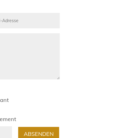
rant
gement
ABSENDEN