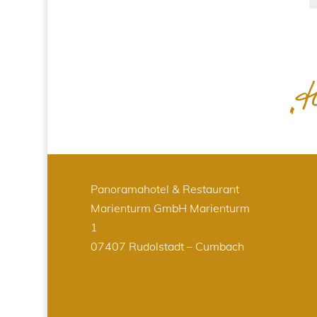
Panoramahotel & Restaurant
Marienturm GmbH
Marienturm
1
07407 Rudolstadt – Cumbach