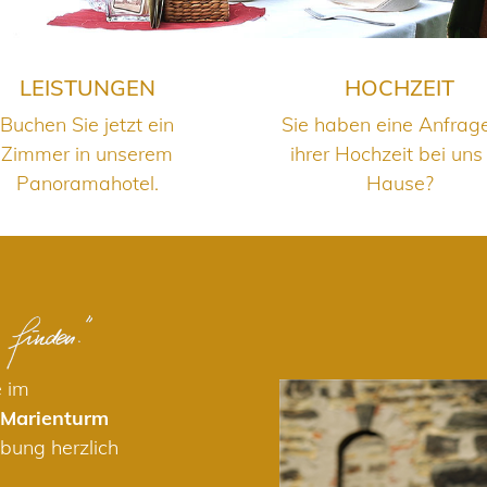
LEISTUNGEN
HOCHZEIT
Buchen Sie jetzt ein
Sie haben eine Anfrag
Zimmer in unserem
ihrer Hochzeit bei uns
Panoramahotel.
Hause?
e im
 Marienturm
bung herzlich