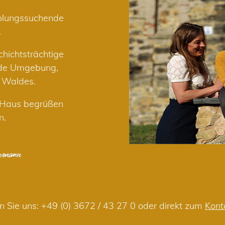
holungssuchende
.
hichtsträchtige
nde Umgebung,
r Waldes.
m Haus begrüßen
n.
n Sie uns:
+49 (0) 3672 / 43 27 0
oder direkt zum
Kont