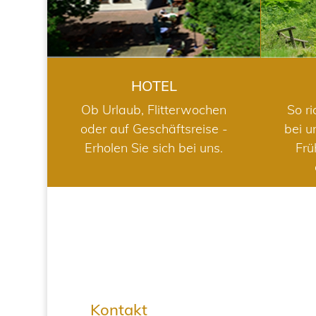
HOTEL
Ob Urlaub, Flitterwochen
So ri
oder auf Geschäftsreise -
bei u
Erholen Sie sich bei uns.
Frü
Kontakt