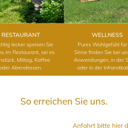
RESTAURANT
WELLNESS
chtig lecker speisen Sie
Pures Wohlgefühl für 
ns im Restaurant, sei es
Sinne finden Sie bei u
hstück, Mittag, Kaffee
Anwendungen, in der 
oder Abendessen.
oder in der Infrarotka
So erreichen Sie uns.
Anfahrt bitte hier 