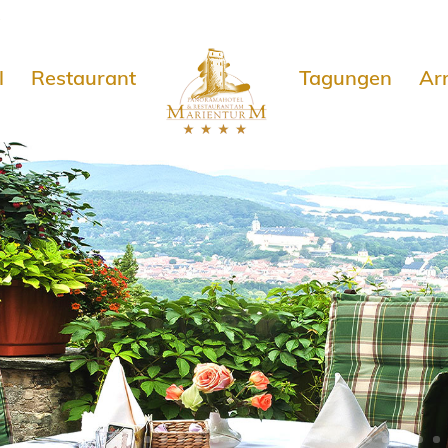
e
l
Restaurant
Tagungen
Ar