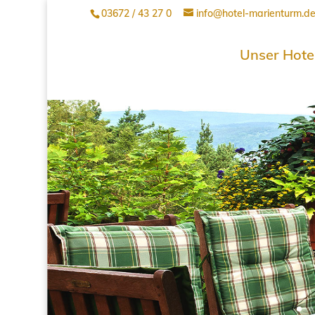
03672 / 43 27 0
info@hotel-marienturm.d
Unser Hote