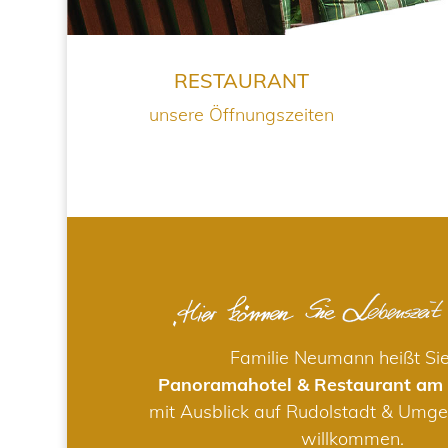
RESTAURANT
unsere Öffnungszeiten
Familie Neumann heißt Si
Panoramahotel & Restaurant am
mit Ausblick auf Rudolstadt & Umge
willkommen.