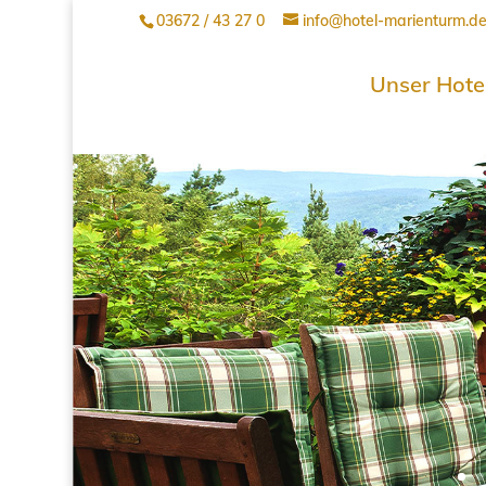
03672 / 43 27 0
info@hotel-marienturm.d
Unser Hote