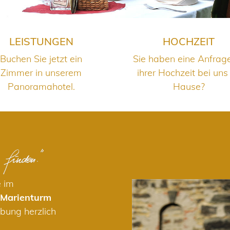
LEISTUNGEN
HOCHZEIT
Buchen Sie jetzt ein
Sie haben eine Anfrag
Zimmer in unserem
ihrer Hochzeit bei uns
Panoramahotel.
Hause?
e im
 Marienturm
bung herzlich