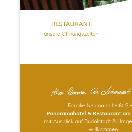
RESTAURANT
unsere Öffnungszeiten
Familie Neumann heißt Si
Panoramahotel & Restaurant am
mit Ausblick auf Rudolstadt & Umge
willkommen.