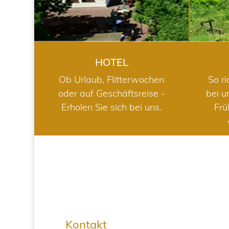
HOTEL
Ob Urlaub, Flitterwochen
So ri
oder auf Geschäftsreise -
bei u
Erholen Sie sich bei uns.
Frü
Kontakt