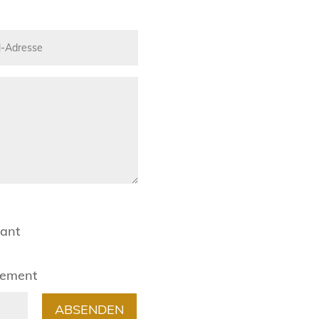
rant
gement
ABSENDEN