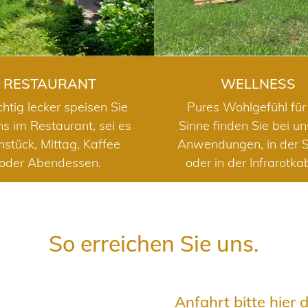
RESTAURANT
WELLNESS
chtig lecker speisen Sie
Pures Wohlgefühl für 
ns im Restaurant, sei es
Sinne finden Sie bei u
hstück, Mittag, Kaffee
Anwendungen, in der 
oder Abendessen.
oder in der Infrarotka
So erreichen Sie uns.
Anfahrt bitte hier 