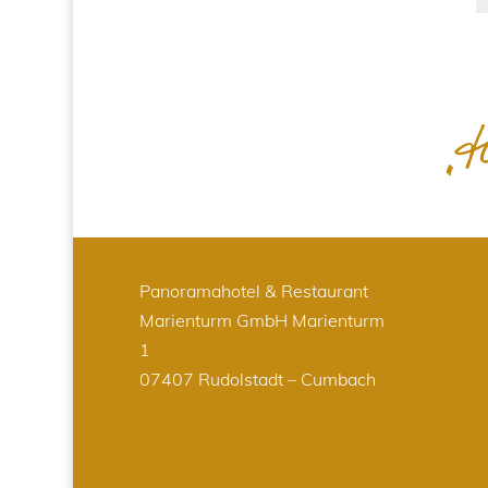
Panoramahotel & Restaurant
Marienturm GmbH
Marienturm
1
07407 Rudolstadt – Cumbach