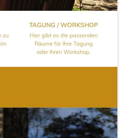
TAGUNG / WORKSHOP
e zu
Hier gibt es die passenden
 im
Räume für Ihre Tagung
oder Ihren Workshop.