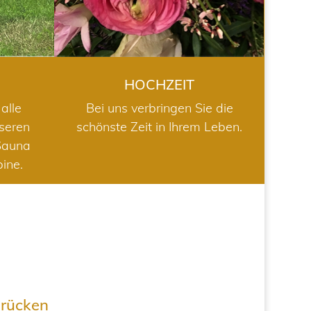
HOCHZEIT
alle
Bei uns verbringen Sie die
nseren
schönste Zeit in Ihrem Leben.
Sauna
bine.
drücken