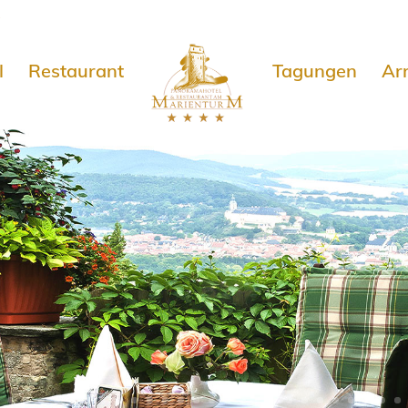
e
l
Restaurant
Tagungen
Ar