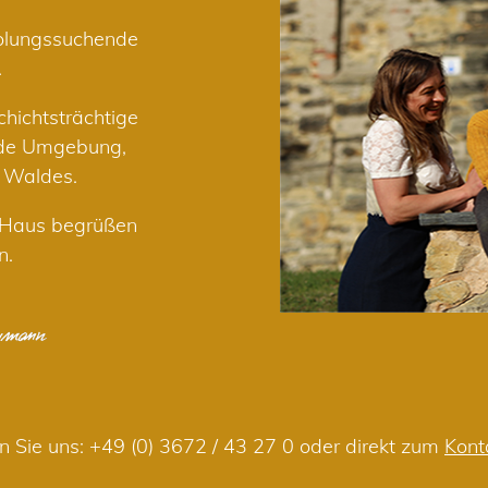
holungssuchende
.
hichtsträchtige
nde Umgebung,
r Waldes.
m Haus begrüßen
n.
n Sie uns:
+49 (0) 3672 / 43 27 0
oder direkt zum
Kont