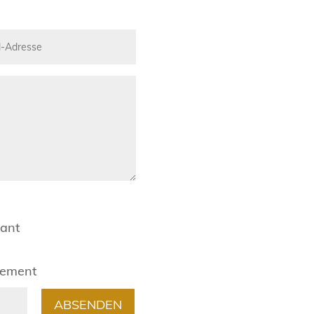
rant
gement
ABSENDEN