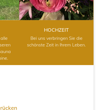
HOCHZEIT
alle
Bei uns verbringen Sie die
nseren
schönste Zeit in Ihrem Leben.
Sauna
bine.
drücken