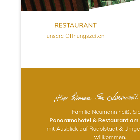
RESTAURANT
unsere Öffnungszeiten
Familie Neumann heißt Si
Panoramahotel & Restaurant am
mit Ausblick auf Rudolstadt & Umge
willkommen.