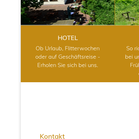
HOTEL
Ob Urlaub, Flitterwochen
So ri
oder auf Geschäftsreise -
bei u
Erholen Sie sich bei uns.
Frü
Kontakt