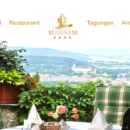
e
l
Restaurant
Tagungen
Ar