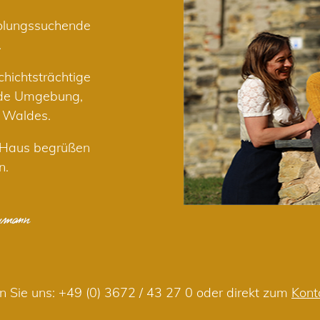
holungssuchende
.
hichtsträchtige
nde Umgebung,
r Waldes.
m Haus begrüßen
n.
n Sie uns:
+49 (0) 3672 / 43 27 0
oder direkt zum
Kont