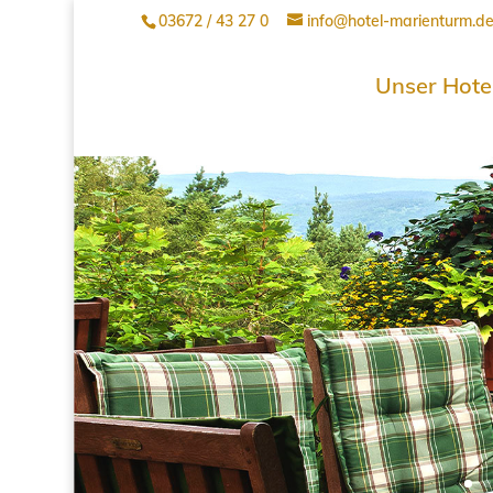
03672 / 43 27 0
info@hotel-marienturm.d
Unser Hote