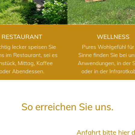
RESTAURANT
WELLNESS
chtig lecker speisen Sie
Pures Wohlgefühl für 
ns im Restaurant, sei es
Sinne finden Sie bei u
hstück, Mittag, Kaffee
Anwendungen, in der 
oder Abendessen.
oder in der Infrarotka
So erreichen Sie uns.
Anfahrt bitte hier 