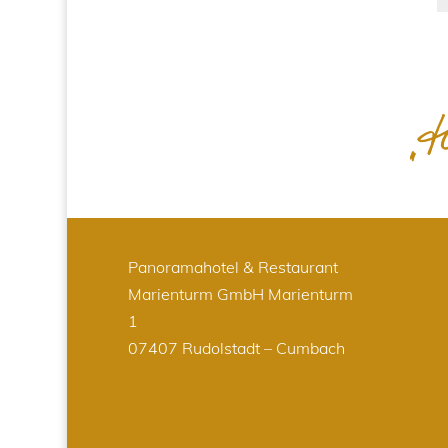
Panoramahotel & Restaurant
Marienturm GmbH
Marienturm
1
07407 Rudolstadt – Cumbach