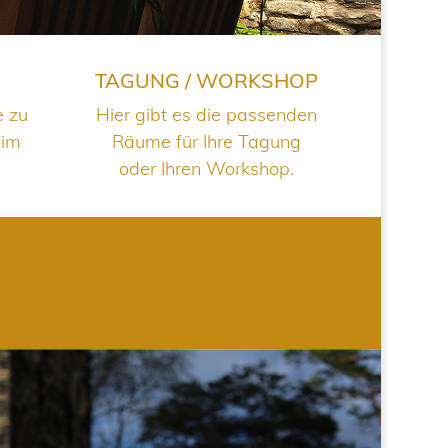
TAGUNG / WORKSHOP
e zu
Hier gibt es die passenden
 im
Räume für Ihre Tagung
oder Ihren Workshop.