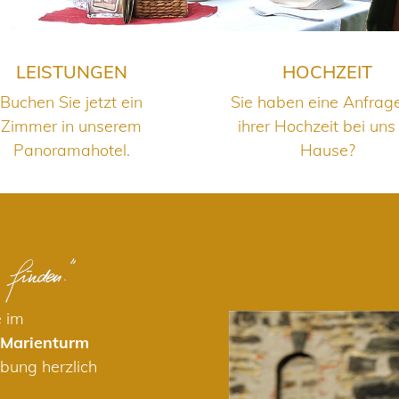
LEISTUNGEN
HOCHZEIT
Buchen Sie jetzt ein
Sie haben eine Anfrag
Zimmer in unserem
ihrer Hochzeit bei uns
Panoramahotel.
Hause?
e im
 Marienturm
bung herzlich