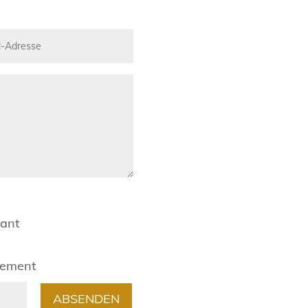
rant
gement
ABSENDEN