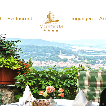
e
l
Restaurant
Tagungen
Ar