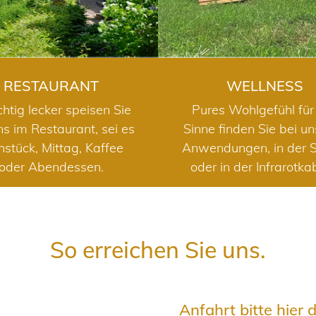
RESTAURANT
WELLNESS
chtig lecker speisen Sie
Pures Wohlgefühl für 
ns im Restaurant, sei es
Sinne finden Sie bei u
hstück, Mittag, Kaffee
Anwendungen, in der 
oder Abendessen.
oder in der Infrarotka
So erreichen Sie uns.
Anfahrt bitte hier 