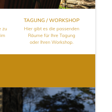
TAGUNG / WORKSHOP
e zu
Hier gibt es die passenden
 im
Räume für Ihre Tagung
oder Ihren Workshop.