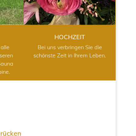
HOCHZEIT
alle
Bei uns verbringen Sie die
nseren
schönste Zeit in Ihrem Leben.
Sauna
bine.
drücken