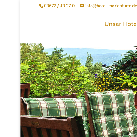
03672 / 43 27 0
info@hotel-marienturm.d
Unser Hote