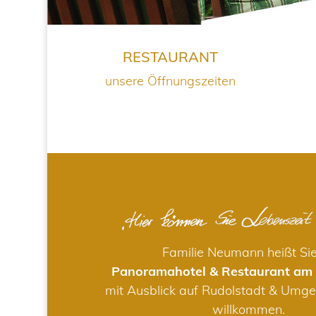
RESTAURANT
unsere Öffnungszeiten
Familie Neumann heißt Si
Panoramahotel & Restaurant am
mit Ausblick auf Rudolstadt & Umge
willkommen.