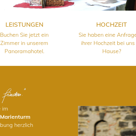
LEISTUNGEN
HOCHZEIT
Buchen Sie jetzt ein
Sie haben eine Anfrag
Zimmer in unserem
ihrer Hochzeit bei uns
Panoramahotel.
Hause?
e im
 Marienturm
bung herzlich