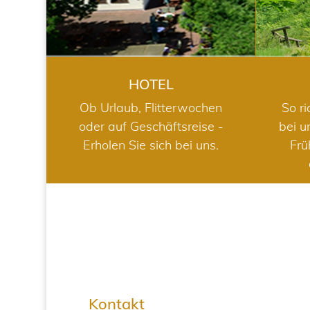
HOTEL
Ob Urlaub, Flitterwochen
So ri
oder auf Geschäftsreise -
bei u
Erholen Sie sich bei uns.
Frü
Kontakt