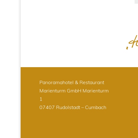
Panoramahotel & Restaurant
Marienturm GmbH
Marienturm
1
07407 Rudolstadt – Cumbach