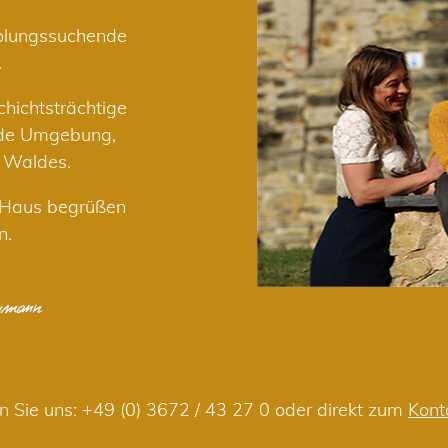
holungssuchende
.
hichtsträchtige
nde Umgebung,
r Waldes.
m Haus begrüßen
n.
n Sie uns:
+49 (0) 3672 / 43 27 0
oder direkt zum
Kont