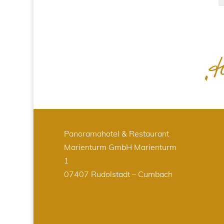
Panoramahotel & Restaurant
Marienturm GmbH
Marienturm
1
07407 Rudolstadt – Cumbach