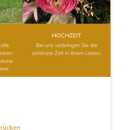
HOCHZEIT
alle
Bei uns verbringen Sie die
nseren
schönste Zeit in Ihrem Leben.
Sauna
bine.
drücken