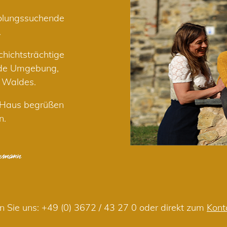
holungssuchende
.
hichtsträchtige
nde Umgebung,
r Waldes.
m Haus begrüßen
n.
n Sie uns:
+49 (0) 3672 / 43 27 0
oder direkt zum
Kont