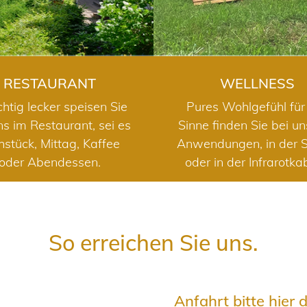
RESTAURANT
WELLNESS
chtig lecker speisen Sie
Pures Wohlgefühl für 
ns im Restaurant, sei es
Sinne finden Sie bei u
hstück, Mittag, Kaffee
Anwendungen, in der 
oder Abendessen.
oder in der Infrarotka
So erreichen Sie uns.
Anfahrt bitte hier 