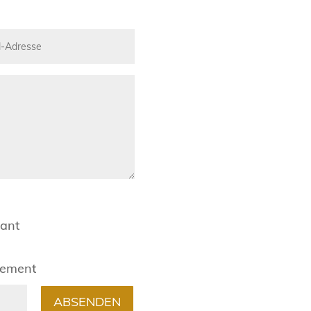
rant
gement
ABSENDEN