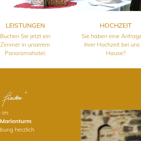
LEISTUNGEN
HOCHZEIT
Buchen Sie jetzt ein
Sie haben eine Anfrag
Zimmer in unserem
ihrer Hochzeit bei uns
Panoramahotel.
Hause?
e im
 Marienturm
bung herzlich