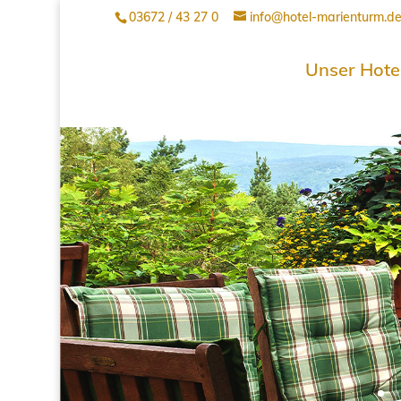
03672 / 43 27 0
info@hotel-marienturm.d
Unser Hote