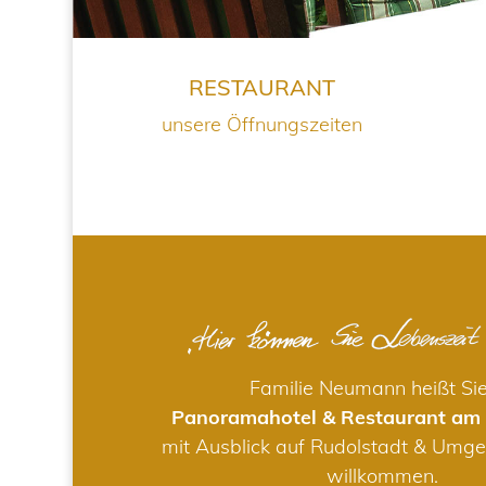
RESTAURANT
unsere Öffnungszeiten
Familie Neumann heißt Si
Panoramahotel & Restaurant am
mit Ausblick auf Rudolstadt & Umge
willkommen.