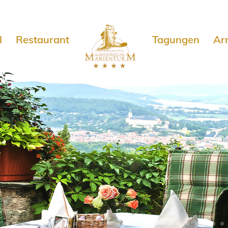
e
l
Restaurant
Tagungen
Ar