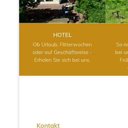
HOTEL
Ob Urlaub, Flitterwochen
So ri
oder auf Geschäftsreise -
bei u
Erholen Sie sich bei uns.
Frü
Kontakt