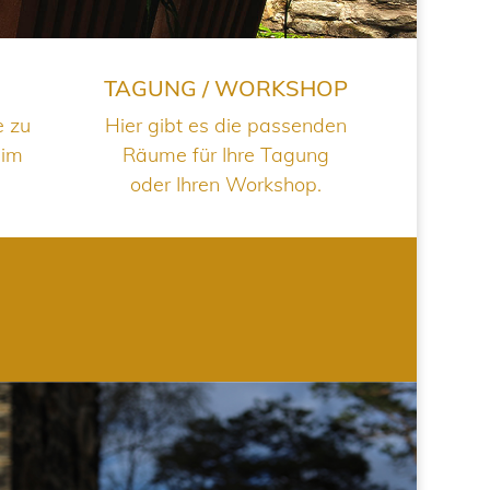
TAGUNG / WORKSHOP
e zu
Hier gibt es die passenden
 im
Räume für Ihre Tagung
oder Ihren Workshop.