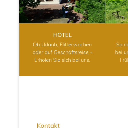
HOTEL
Ob Urlaub, Flitterwochen
So ri
oder auf Geschäftsreise -
bei u
Erholen Sie sich bei uns.
Frü
Kontakt