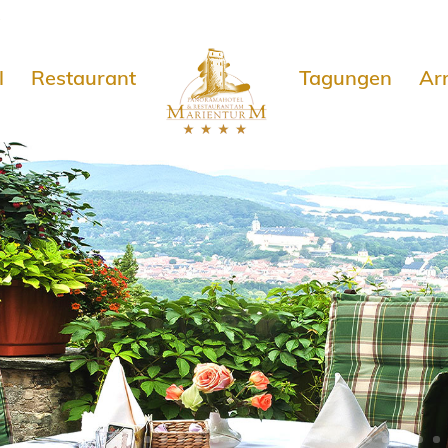
e
l
Restaurant
Tagungen
Ar