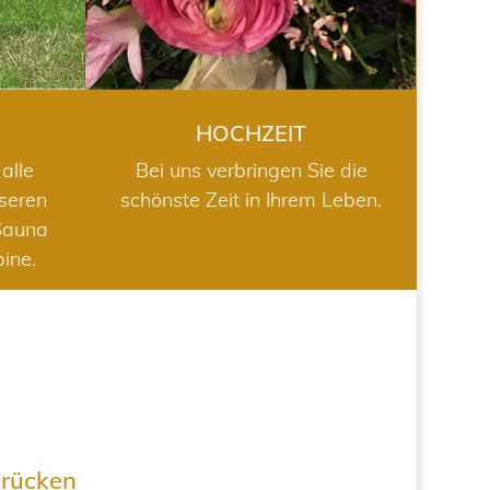
HOCHZEIT
alle
Bei uns verbringen Sie die
nseren
schönste Zeit in Ihrem Leben.
Sauna
bine.
drücken