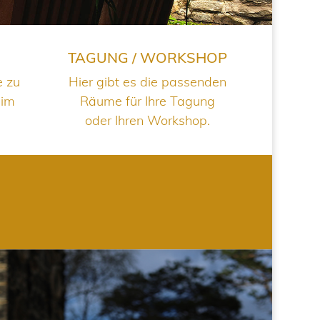
TAGUNG / WORKSHOP
e zu
Hier gibt es die passenden
 im
Räume für Ihre Tagung
oder Ihren Workshop.