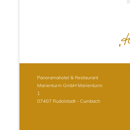
Panoramahotel & Restaurant
Marienturm GmbH
Marienturm
1
07407 Rudolstadt – Cumbach