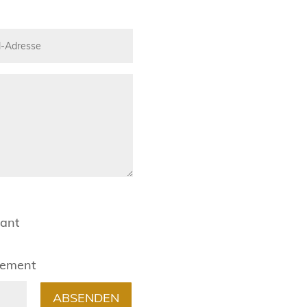
rant
gement
ABSENDEN