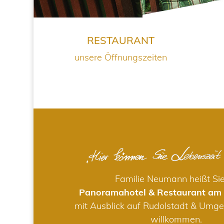
RESTAURANT
unsere Öffnungszeiten
Familie Neumann heißt Si
Panoramahotel & Restaurant am
mit Ausblick auf Rudolstadt & Umge
willkommen.