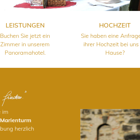
LEISTUNGEN
HOCHZEIT
Buchen Sie jetzt ein
Sie haben eine Anfrag
Zimmer in unserem
ihrer Hochzeit bei uns
Panoramahotel.
Hause?
e im
 Marienturm
bung herzlich