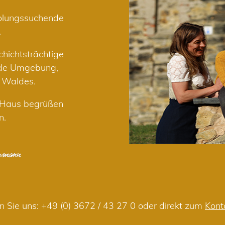
holungssuchende
.
hichtsträchtige
nde Umgebung,
r Waldes.
m Haus begrüßen
n.
n Sie uns:
+49 (0) 3672 / 43 27 0
oder direkt zum
Kont