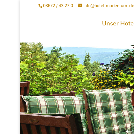
03672 / 43 27 0
info@hotel-marienturm.d
Unser Hote