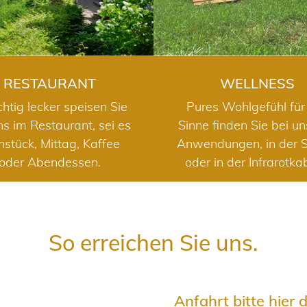
RESTAURANT
WELLNESS
chtig lecker speisen Sie
Pures Wohlgefühl für 
ns im Restaurant, sei es
Sinne finden Sie bei u
hstück, Mittag, Kaffee
Anwendungen, in der 
oder Abendessen.
oder in der Infrarotka
So erreichen Sie uns.
Anfahrt bitte hier 