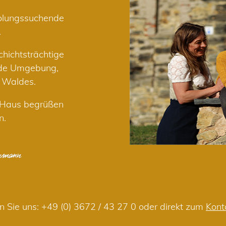
holungssuchende
.
hichtsträchtige
nde Umgebung,
r Waldes.
m Haus begrüßen
n.
n Sie uns:
+49 (0) 3672 / 43 27 0
oder direkt zum
Kont