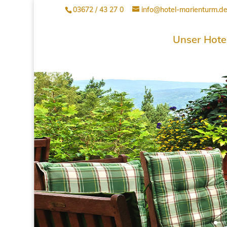
03672 / 43 27 0
info@hotel-marienturm.d
Unser Hote