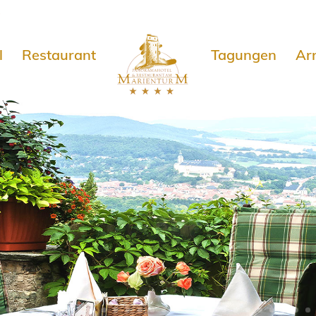
e
l
Restaurant
Tagungen
Ar