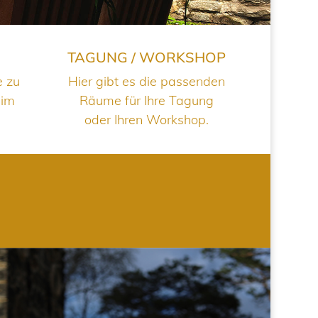
TAGUNG / WORKSHOP
e zu
Hier gibt es die passenden
 im
Räume für Ihre Tagung
oder Ihren Workshop.