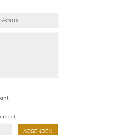
rant
gement
ABSENDEN