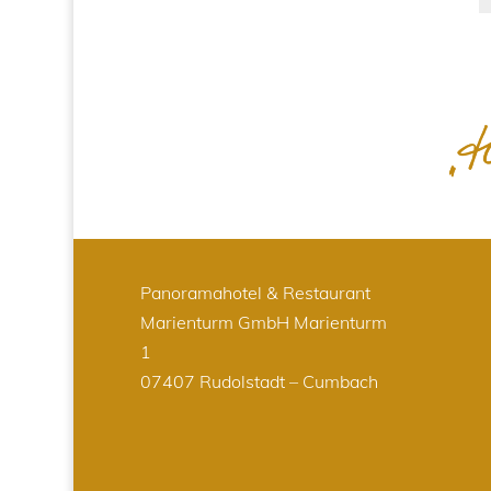
Panoramahotel & Restaurant
Marienturm GmbH
Marienturm
1
07407 Rudolstadt – Cumbach