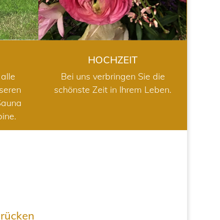
HOCHZEIT
alle
Bei uns verbringen Sie die
nseren
schönste Zeit in Ihrem Leben.
Sauna
bine.
drücken