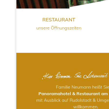
RESTAURANT
unsere Öffnungszeiten
Familie Neumann heißt Si
Panoramahotel & Restaurant am
mit Ausblick auf Rudolstadt & Umge
willkommen.