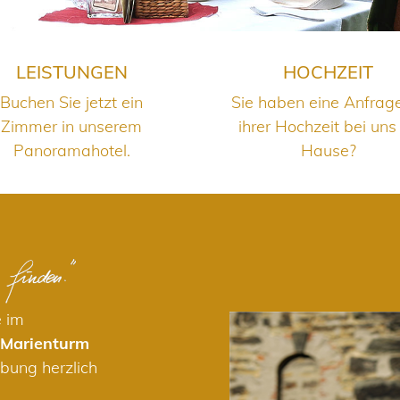
LEISTUNGEN
HOCHZEIT
Buchen Sie jetzt ein
Sie haben eine Anfrag
Zimmer in unserem
ihrer Hochzeit bei uns
Panoramahotel.
Hause?
e im
 Marienturm
bung herzlich