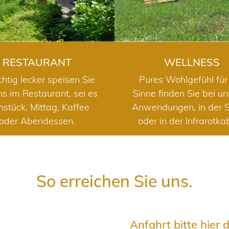
RESTAURANT
WELLNESS
chtig lecker speisen Sie
Pures Wohlgefühl für 
ns im Restaurant, sei es
Sinne finden Sie bei u
hstück, Mittag, Kaffee
Anwendungen, in der 
oder Abendessen.
oder in der Infrarotka
So erreichen Sie uns.
Anfahrt bitte hier 