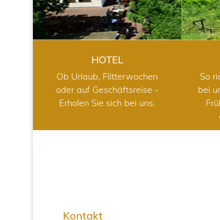
HOTEL
Ob Urlaub, Flitterwochen
So ri
oder auf Geschäftsreise -
bei u
Erholen Sie sich bei uns.
Frü
Kontakt