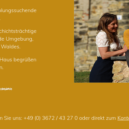
holungssuchende
.
hichtsträchtige
nde Umgebung,
r Waldes.
m Haus begrüßen
n.
n Sie uns:
+49 (0) 3672 / 43 27 0
oder direkt zum
Kont