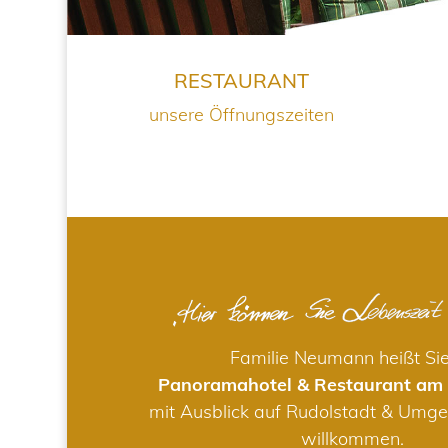
RESTAURANT
unsere Öffnungszeiten
Familie Neumann heißt Si
Panoramahotel & Restaurant am
mit Ausblick auf Rudolstadt & Umge
willkommen.