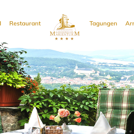
e
l
Restaurant
Tagungen
Ar