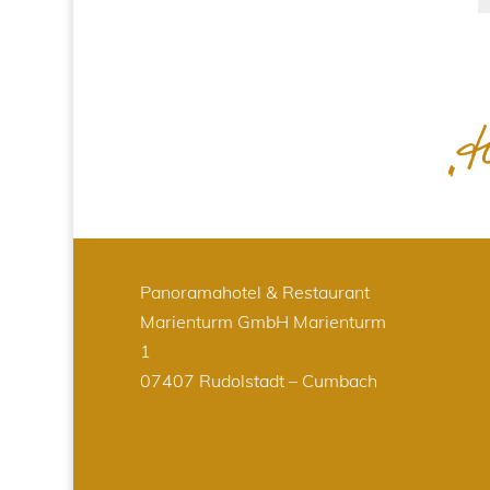
Panoramahotel & Restaurant
Marienturm GmbH
Marienturm
1
07407 Rudolstadt – Cumbach