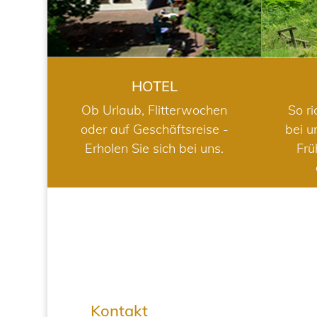
HOTEL
Ob Urlaub, Flitterwochen
So ri
oder auf Geschäftsreise -
bei u
Erholen Sie sich bei uns.
Frü
Kontakt