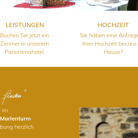
LEISTUNGEN
HOCHZEIT
Buchen Sie jetzt ein
Sie haben eine Anfrag
Zimmer in unserem
ihrer Hochzeit bei uns
Panoramahotel.
Hause?
e im
 Marienturm
bung herzlich