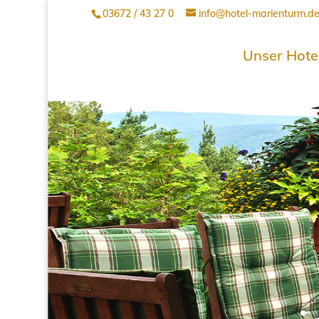
03672 / 43 27 0
info@hotel-marienturm.d
Unser Hote