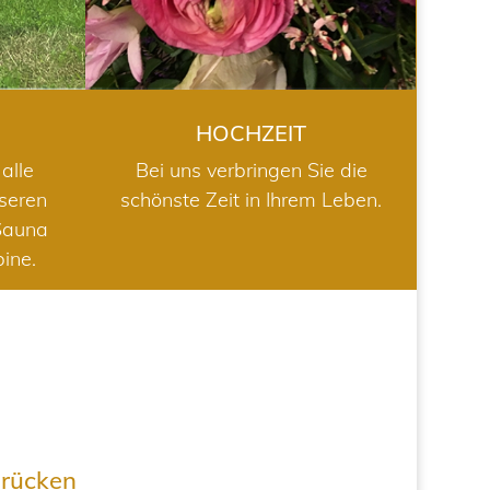
HOCHZEIT
alle
Bei uns verbringen Sie die
nseren
schönste Zeit in Ihrem Leben.
Sauna
bine.
drücken