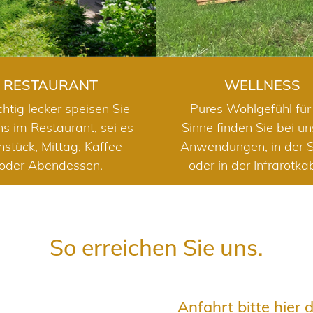
RESTAURANT
WELLNESS
chtig lecker speisen Sie
Pures Wohlgefühl für 
ns im Restaurant, sei es
Sinne finden Sie bei u
hstück, Mittag, Kaffee
Anwendungen, in der 
oder Abendessen.
oder in der Infrarotka
So erreichen Sie uns.
Anfahrt bitte hier 