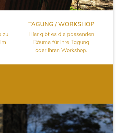
TAGUNG / WORKSHOP
e zu
Hier gibt es die passenden
 im
Räume für Ihre Tagung
oder Ihren Workshop.