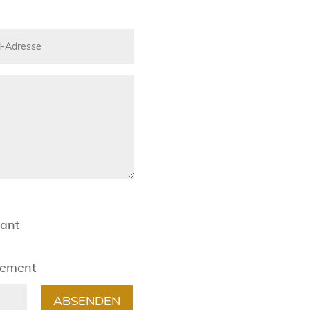
rant
gement
ABSENDEN