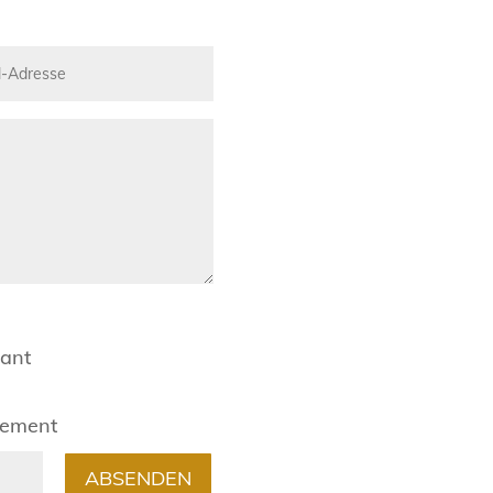
rant
gement
ABSENDEN