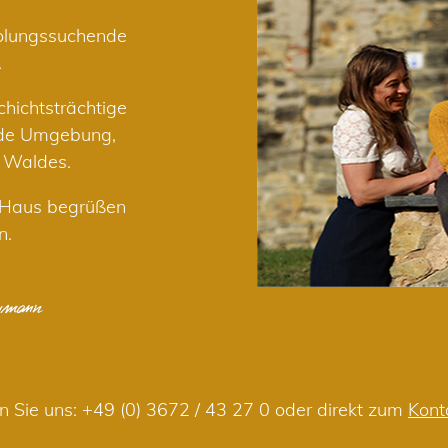
holungssuchende
.
hichtsträchtige
nde Umgebung,
r Waldes.
m Haus begrüßen
n.
n Sie uns:
+49 (0) 3672 / 43 27 0
oder direkt zum
Kont