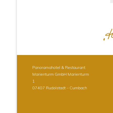
Panoramahotel & Restaurant
Marienturm GmbH
Marienturm
1
07407 Rudolstadt – Cumbach