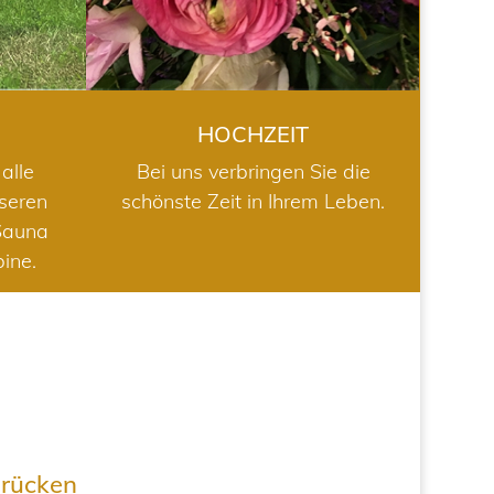
HOCHZEIT
alle
Bei uns verbringen Sie die
nseren
schönste Zeit in Ihrem Leben.
Sauna
bine.
drücken