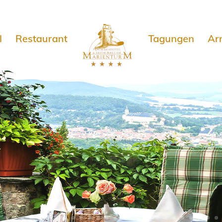
e
l
Restaurant
Tagungen
Ar