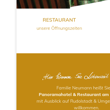
RESTAURANT
unsere Öffnungszeiten
Familie Neumann heißt Si
Panoramahotel & Restaurant am
mit Ausblick auf Rudolstadt & Umge
willkommen.