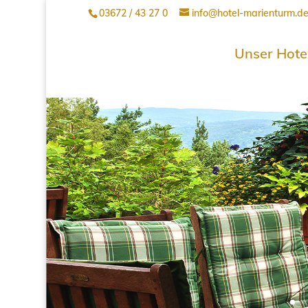
03672 / 43 27 0
info@hotel-marienturm.d
Unser Hote