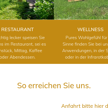
RESTAURANT
WELLNESS
chtig lecker speisen Sie
Pures Wohlgefühl für 
ns im Restaurant, sei es
Sinne finden Sie bei u
hstück, Mittag, Kaffee
Anwendungen, in der 
oder Abendessen.
oder in der Infrarotka
So erreichen Sie uns.
Anfahrt bitte hier 