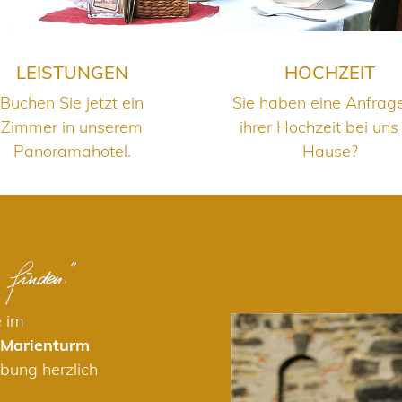
LEISTUNGEN
HOCHZEIT
Buchen Sie jetzt ein
Sie haben eine Anfrag
Zimmer in unserem
ihrer Hochzeit bei uns
Panoramahotel.
Hause?
e im
 Marienturm
bung herzlich