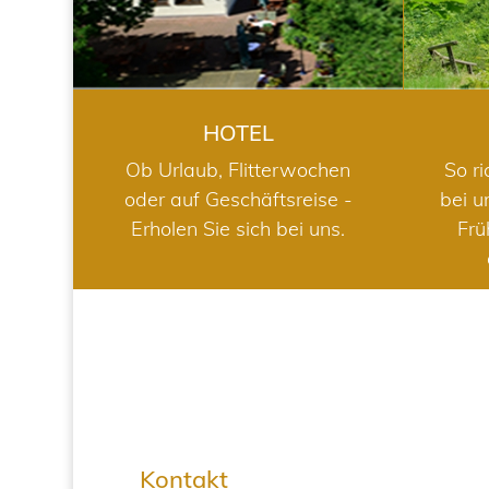
HOTEL
Ob Urlaub, Flitterwochen
So ri
oder auf Geschäftsreise -
bei u
Erholen Sie sich bei uns.
Frü
Kontakt