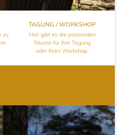
TAGUNG / WORKSHOP
e zu
Hier gibt es die passenden
 im
Räume für Ihre Tagung
oder Ihren Workshop.