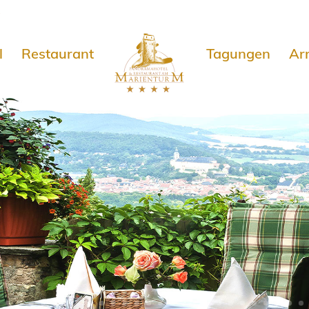
e
l
Restaurant
Tagungen
Ar