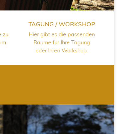
TAGUNG / WORKSHOP
e zu
Hier gibt es die passenden
 im
Räume für Ihre Tagung
oder Ihren Workshop.