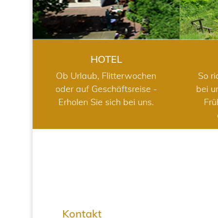
HOTEL
Ob Urlaub, Flitterwochen
So ri
oder auf Geschäftsreise -
bei u
Erholen Sie sich bei uns.
Frü
Kontakt