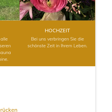
HOCHZEIT
alle
Bei uns verbringen Sie die
nseren
schönste Zeit in Ihrem Leben.
Sauna
bine.
drücken