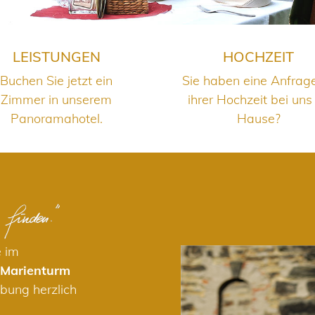
LEISTUNGEN
HOCHZEIT
Buchen Sie jetzt ein
Sie haben eine Anfrag
Zimmer in unserem
ihrer Hochzeit bei uns
Panoramahotel.
Hause?
e im
 Marienturm
bung herzlich