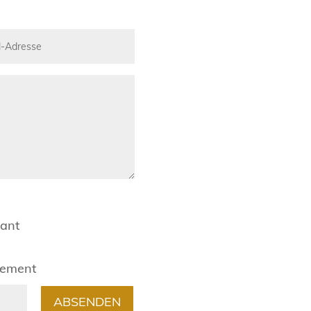
rant
gement
ABSENDEN