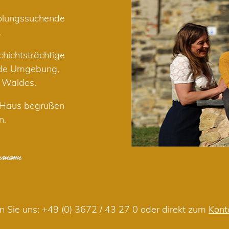
holungssuchende
.
hichtsträchtige
nde Umgebung,
r Waldes.
m Haus begrüßen
n.
n Sie uns:
+49 (0) 3672 / 43 27 0
oder direkt zum
Kont