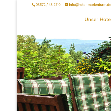
03672 / 43 27 0
info@hotel-marienturm.d
Unser Hote