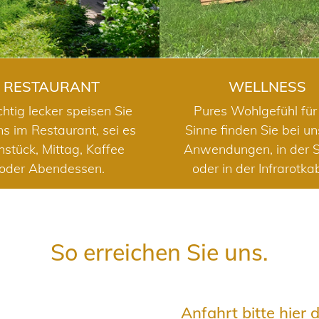
RESTAURANT
WELLNESS
chtig lecker speisen Sie
Pures Wohlgefühl für 
ns im Restaurant, sei es
Sinne finden Sie bei u
hstück, Mittag, Kaffee
Anwendungen, in der 
oder Abendessen.
oder in der Infrarotka
So erreichen Sie uns.
Anfahrt bitte hier 