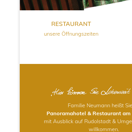
RESTAURANT
unsere Öffnungszeiten
Familie Neumann heißt Si
Panoramahotel & Restaurant am
mit Ausblick auf Rudolstadt & Umge
willkommen.