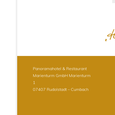
Panoramahotel & Restaurant
Marienturm GmbH
Marienturm
1
07407 Rudolstadt – Cumbach