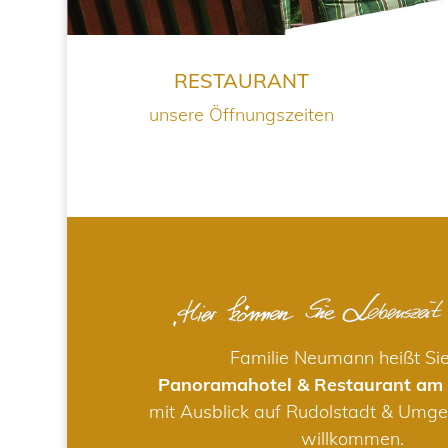
RESTAURANT
unsere Öffnungszeiten
Familie Neumann heißt Si
Panoramahotel & Restaurant am
mit Ausblick auf Rudolstadt & Umge
willkommen.