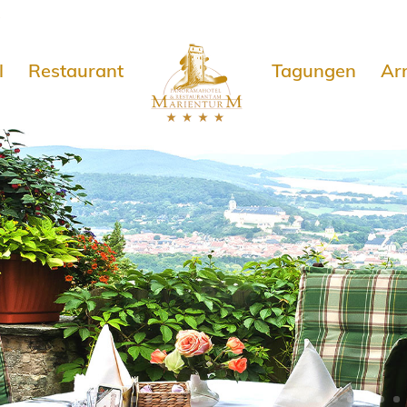
e
l
Restaurant
Tagungen
Ar