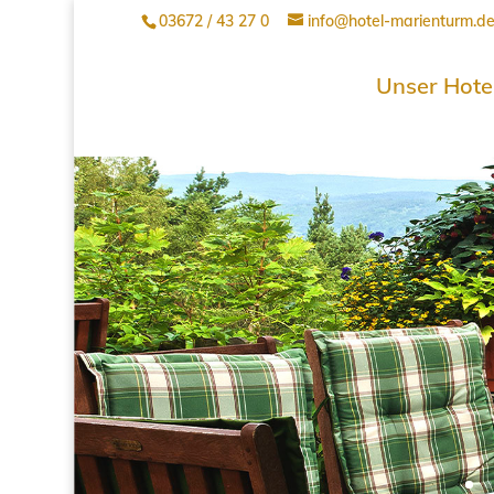
03672 / 43 27 0
info@hotel-marienturm.d
Unser Hote