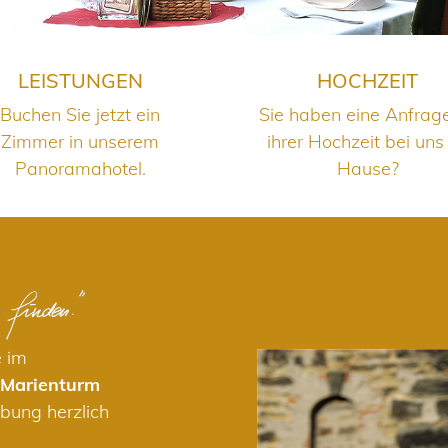
LEISTUNGEN
HOCHZEIT
Buchen Sie jetzt ein
Sie haben eine Anfrag
Zimmer in unserem
ihrer Hochzeit bei uns
Panoramahotel.
Hause?
e im
 Marienturm
bung herzlich