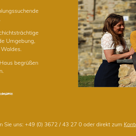
holungssuchende
.
hichtsträchtige
nde Umgebung,
r Waldes.
m Haus begrüßen
n.
n Sie uns:
+49 (0) 3672 / 43 27 0
oder direkt zum
Kont