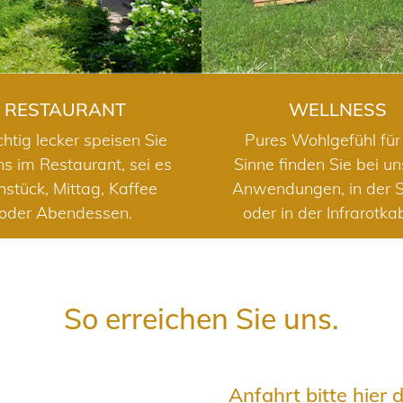
RESTAURANT
WELLNESS
chtig lecker speisen Sie
Pures Wohlgefühl für 
ns im Restaurant, sei es
Sinne finden Sie bei u
hstück, Mittag, Kaffee
Anwendungen, in der 
oder Abendessen.
oder in der Infrarotka
So erreichen Sie uns.
Anfahrt bitte hier 