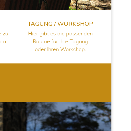
TAGUNG / WORKSHOP
e zu
Hier gibt es die passenden
 im
Räume für Ihre Tagung
oder Ihren Workshop.