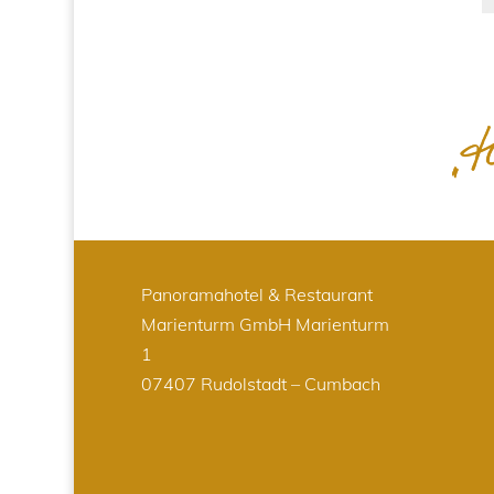
Panoramahotel & Restaurant
Marienturm GmbH
Marienturm
1
07407 Rudolstadt – Cumbach