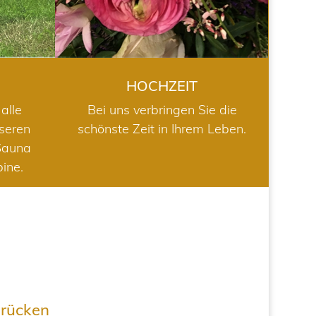
HOCHZEIT
alle
Bei uns verbringen Sie die
nseren
schönste Zeit in Ihrem Leben.
Sauna
bine.
drücken