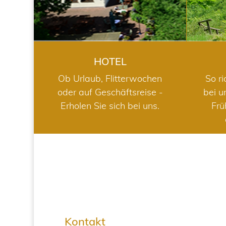
HOTEL
Ob Urlaub, Flitterwochen
So ri
oder auf Geschäftsreise -
bei u
Erholen Sie sich bei uns.
Frü
Kontakt