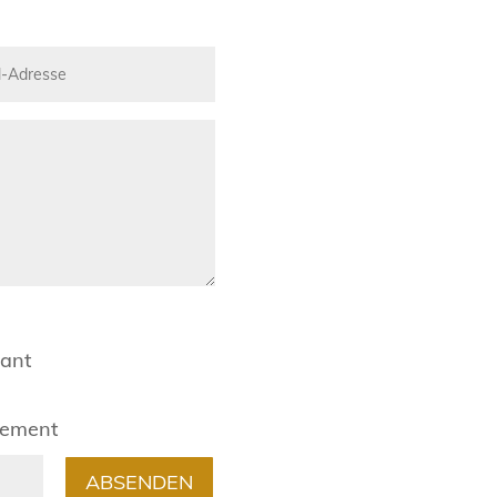
rant
gement
ABSENDEN