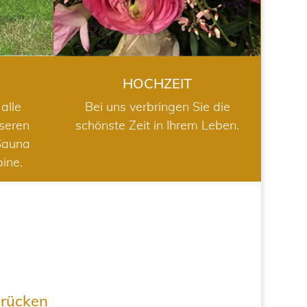
HOCHZEIT
alle
Bei uns verbringen Sie die
nseren
schönste Zeit in Ihrem Leben.
Sauna
bine.
drücken