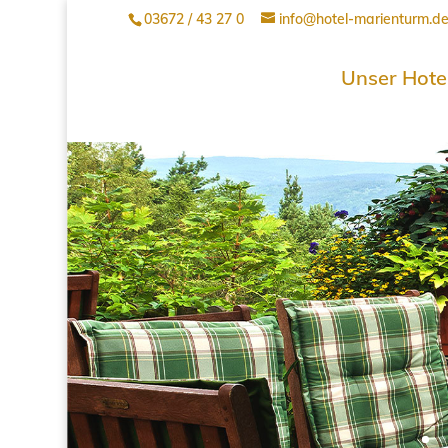
03672 / 43 27 0
info@hotel-marienturm.d
Unser Hote