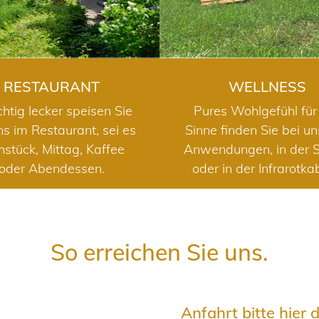
RESTAURANT
WELLNESS
chtig lecker speisen Sie
Pures Wohlgefühl für 
ns im Restaurant, sei es
Sinne finden Sie bei u
hstück, Mittag, Kaffee
Anwendungen, in der 
oder Abendessen.
oder in der Infrarotka
So erreichen Sie uns.
Anfahrt bitte hier 