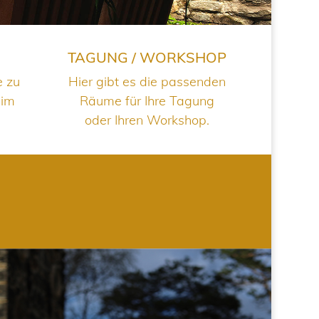
TAGUNG / WORKSHOP
e zu
Hier gibt es die passenden
 im
Räume für Ihre Tagung
oder Ihren Workshop.