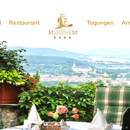
e
l
Restaurant
Tagungen
Ar