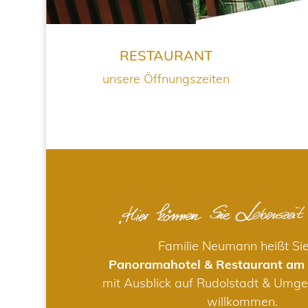
RESTAURANT
unsere Öffnungszeiten
Familie Neumann heißt Si
Panoramahotel & Restaurant am
mit Ausblick auf Rudolstadt & Umge
willkommen.