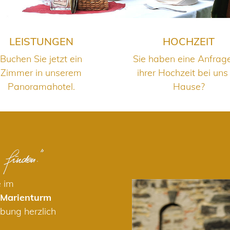
LEISTUNGEN
HOCHZEIT
Buchen Sie jetzt ein
Sie haben eine Anfrag
Zimmer in unserem
ihrer Hochzeit bei uns
Panoramahotel.
Hause?
e im
 Marienturm
bung herzlich