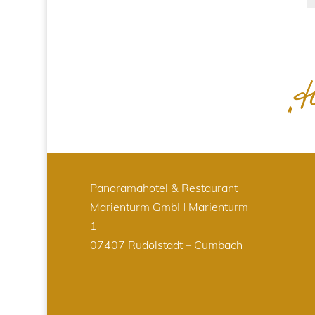
Panoramahotel & Restaurant
Marienturm GmbH
Marienturm
1
07407 Rudolstadt – Cumbach