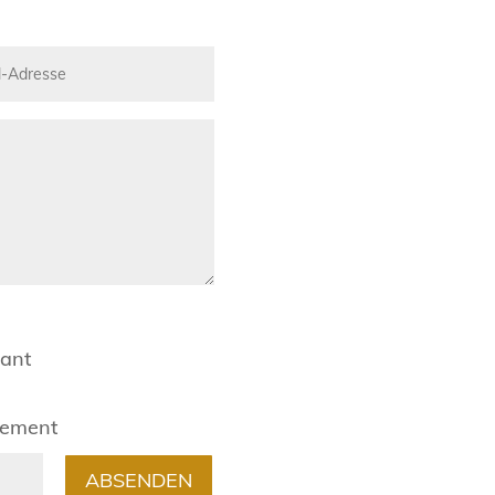
rant
gement
ABSENDEN