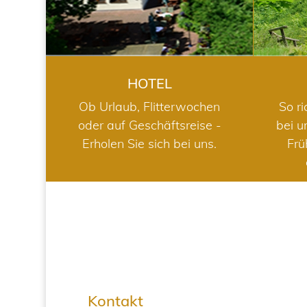
HOTEL
Ob Urlaub, Flitterwochen
So ri
oder auf Geschäftsreise -
bei u
Erholen Sie sich bei uns.
Frü
Kontakt