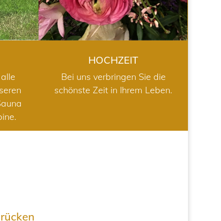
HOCHZEIT
alle
Bei uns verbringen Sie die
nseren
schönste Zeit in Ihrem Leben.
Sauna
bine.
drücken