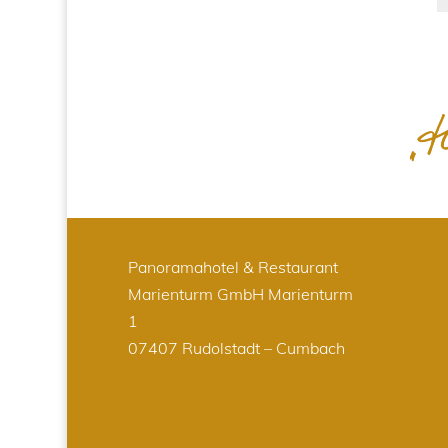
Panoramahotel & Restaurant
Marienturm GmbH
Marienturm
1
07407 Rudolstadt – Cumbach