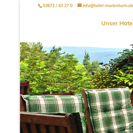
03672 / 43 27 0
info@hotel-marienturm.d
Unser Hote