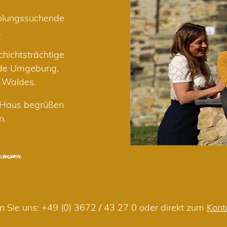
holungssuchende
.
hichtsträchtige
nde Umgebung,
r Waldes.
m Haus begrüßen
n.
n Sie uns:
+49 (0) 3672 / 43 27 0
oder direkt zum
Kont