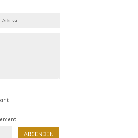
rant
gement
ABSENDEN