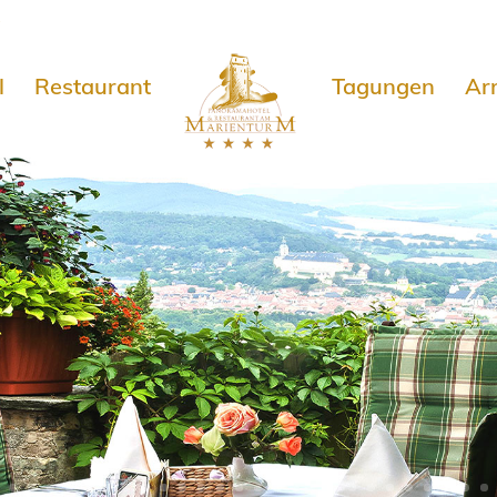
e
l
Restaurant
Tagungen
Ar