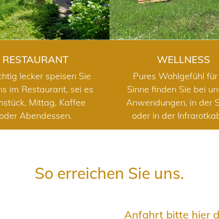
RESTAURANT
WELLNESS
chtig lecker speisen Sie
Pures Wohlgefühl für 
ns im Restaurant, sei es
Sinne finden Sie bei u
hstück, Mittag, Kaffee
Anwendungen, in der 
oder Abendessen.
oder in der Infrarotka
So erreichen Sie uns.
Anfahrt bitte hier 