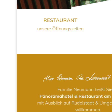
RESTAURANT
unsere Öffnungszeiten
Familie Neumann heißt Si
Panoramahotel & Restaurant am
mit Ausblick auf Rudolstadt & Umge
willkommen.