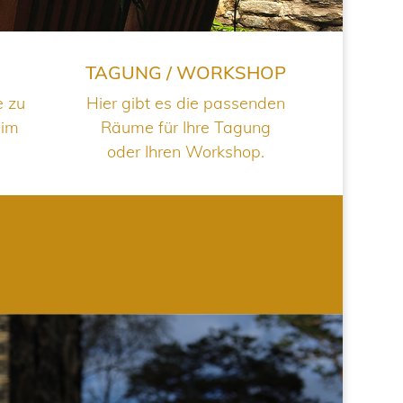
TAGUNG / WORKSHOP
e zu
Hier gibt es die passenden
 im
Räume für Ihre Tagung
oder Ihren Workshop.