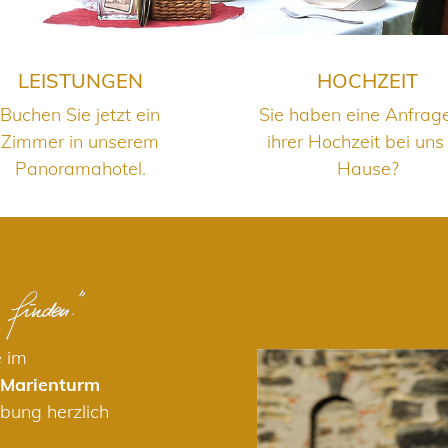
LEISTUNGEN
HOCHZEIT
Buchen Sie jetzt ein
Sie haben eine Anfrag
Zimmer in unserem
ihrer Hochzeit bei uns
Panoramahotel.
Hause?
e im
 Marienturm
bung herzlich