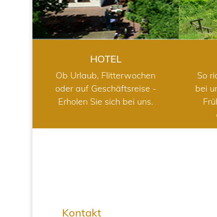
HOTEL
Ob Urlaub, Flitterwochen
So ri
oder auf Geschäftsreise -
bei u
Erholen Sie sich bei uns.
Frü
Kontakt