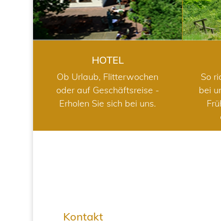
HOTEL
Ob Urlaub, Flitterwochen
So ri
oder auf Geschäftsreise -
bei u
Erholen Sie sich bei uns.
Frü
Kontakt