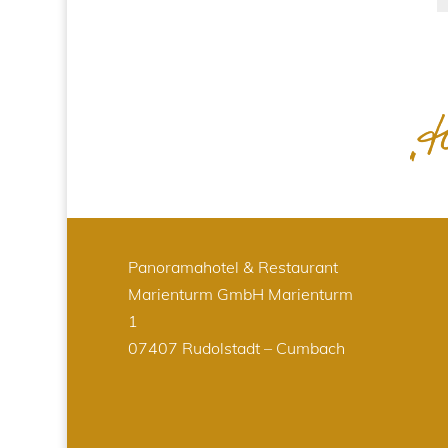
Panoramahotel & Restaurant
Marienturm GmbH
Marienturm
1
07407 Rudolstadt – Cumbach