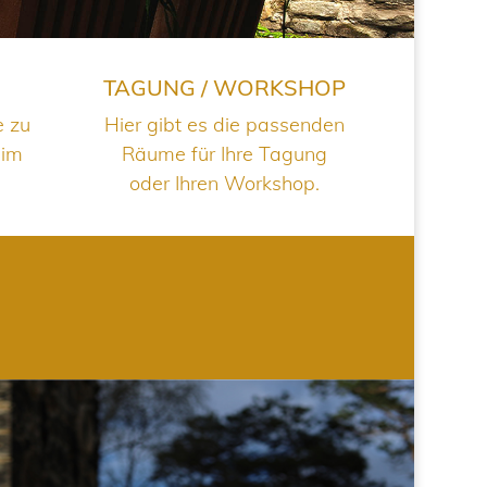
TAGUNG / WORKSHOP
e zu
Hier gibt es die passenden
 im
Räume für Ihre Tagung
oder Ihren Workshop.