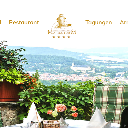
e
l
Restaurant
Tagungen
Ar