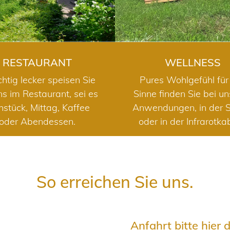
RESTAURANT
WELLNESS
chtig lecker speisen Sie
Pures Wohlgefühl für 
ns im Restaurant, sei es
Sinne finden Sie bei u
hstück, Mittag, Kaffee
Anwendungen, in der 
oder Abendessen.
oder in der Infrarotka
So erreichen Sie uns.
Anfahrt bitte hier 