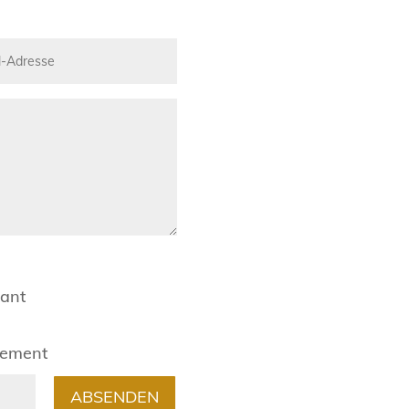
rant
gement
ABSENDEN