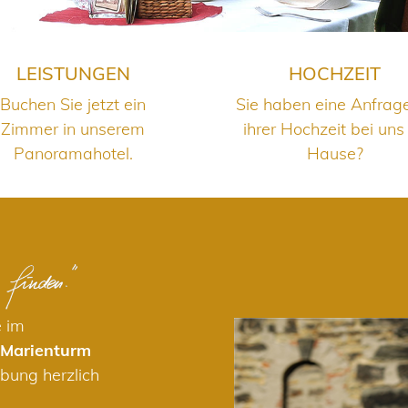
LEISTUNGEN
HOCHZEIT
Buchen Sie jetzt ein
Sie haben eine Anfrag
Zimmer in unserem
ihrer Hochzeit bei uns
Panoramahotel.
Hause?
e im
 Marienturm
bung herzlich