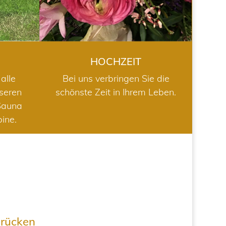
HOCHZEIT
alle
Bei uns verbringen Sie die
nseren
schönste Zeit in Ihrem Leben.
Sauna
bine.
drücken