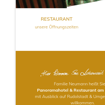
RESTAURANT
unsere Öffnungszeiten
Familie Neumann heißt Si
Panoramahotel & Restaurant am
mit Ausblick auf Rudolstadt & Umge
willkommen.