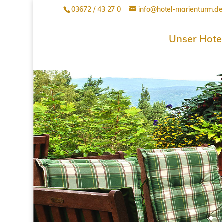
03672 / 43 27 0
info@hotel-marienturm.d
Unser Hote